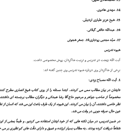
23. محمّدهادى فقهى.
24. مهدى هادوى.
25. شیخ عزیز علیارى اردبیلى.
26. عبدالله خائفى گیلانى.
27. سیّد مجتبى رودبارى28. جعفر شجونى
شیوه تدریس
آیت الله بهجت در تدریس و تربیت شاگردان، روش مخصوصى داشت.
برخى از شاگردان وى درباره شیوه تدریس وى چنین گفته اند:
1. آیت الله مصباح یزدى:
«ایشان در بیان مطالب سعى مى کردند. ابتدا مسئله را از روى کتاب شیخ انصارى مطرح کنند 
مخصوصاً از صاحب جواهر و مرحوم حاج آقا رضا همدانى و دیگران، مطالب برجسته اى داشتند، 
نظر خاصى داشتند، آن را بیان مى کردند. این شیوه، از یک طرف باعث این مى شد که انسان از ن
عین حال، صرفه جویى در وقت مى شد.
در ضمن تدریس، در میان نکته هایى که از خود ایشان استفاده مى کردیم ـ و طبعاً بعضى از این 
شفاهاً دریافت کرده بودند ـ به مطالب بسیار ارزنده و عمیق و داراى دقّت هاى کم نظیرى بر مى 