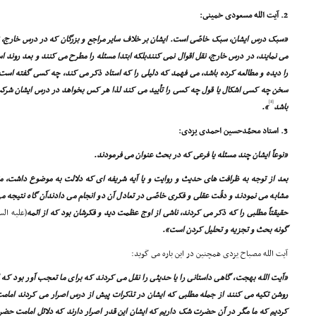
2. آیت الله مسعودى خمینى:
«سبک درس ایشان، سبک خاصّى است. ایشان بر خلاف سایر مراجع و بزرگان که در درس خارج، نقل 
مى نمایند، در درس خارج، نقل اقوال نمى کنندبلکه ابتدا مسئله را مطرح مى کنند و بعد روند است
را دیده و مطالعه کرده باشد، مى فهمد که دلیلى را که استاد ذکر مى کند، چه کسى گفته است 
سخن چه کسى اشکال یا قول چه کسى را تأیید مى کند لذا هر کس بخواهد در درس ایشان شرکت کن
[8]
باشد
».
3. استاد محمّدحسین احمدى یزدى:
«نوعاً ایشان چند مسئله یا فرعى که در بحث عنوان مى فرمودند.
بعد از توجه به ظرافت هاى حدیث و روایت و یا آیه شریفه اى که دلالت به موضوع داشت، 
مشابه مى نمودند و دقّت عقلى و فکرى خاصّى در تعادل آن دو انجام مى دادندآن گاه نتیجه مى 
حقیقتاً مطلبى را که ذکر مى کردند، ناشى از اوج عظمت دید و فکرشان بود که از ائمه
(علیه الس
گونه بحث و تجزیه و تحلیل کردن است».
آیت الله مصباح یزدى همچنین در این باره مى گوید:
«آیت الله بهجت، گاهى داستانى را یا حدیثى را نقل مى کردند که براى ما تعجب آور بود که 
روشن تکیه مى کنند از جمله مطلبى که ایشان در تذکرات پیش از درس اصرار مى کردند امامت
کردیم که ما مگر در آن حضرت شک داریم که ایشان این قدر اصرار دارند که دلائل امامت ح