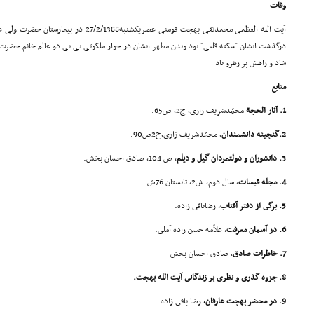
وفات
آیت الله العظمی محمدتقی بهجت فومنی عصریکشنب
درگذشت ایشان "سکته قلبی" بود وبدن مطهر ایشان در جوار ملکوتی بی بی دو عالم خانم حضر
شاد و راهش پر رهرو باد
منابع
1. آثار الحجة
محمّدشریف رازى، ج2، ص65.
2.گنجینه دانشمندان
، محمّدشریف زارى،ج2ص90.
3. دانشوران و دولتمردان گیل و دیلم
، ص 104، صادق احسان بخش.
4. مجله قبسات
، سال دوم، ش2، تابستان 76ش.
5. برگى از دفتر آفتاب
، رضاباقى زاده.
6. در آسمان معرفت
، علاّمه حسن زاده آملى.
7. خاطرات صادق
، صادق احسان بخش
8. جزوه گذرى و نظرى بر زندگانى آیت الله بهجت.
9. در محضر بهجت عارفان،
رضا باقى زاده.