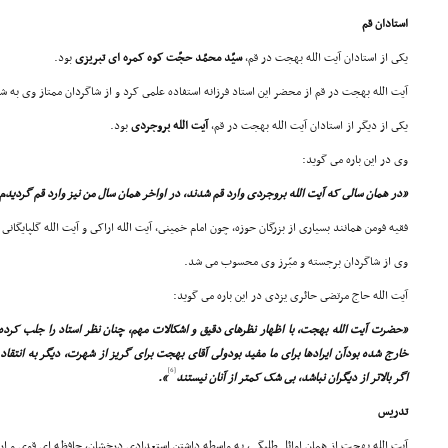
استادان قم
یکى از استادان آیت الله بهجت در قم،
سیّد محمّد حجّت کوه کمره اى تبریزى
بود.
آیت الله بهجت در قم از محضر این استاد فرزانه استفاده علمى کرد و از شاگردان ممتاز وى به ش
یکى از دیگر از استادان آیت الله بهجت در قم،
آیت الله بروجردى
بود.
وى در این باره مى گوید:
«در همان سالى که آیت الله بروجردى وارد قم شدند، در اواخر همان سال من نیز وارد قم گردیدم
فقیه فومن همانند بسیارى از بزرگان حوزه، چون امام خمینى، آیت الله اراکى و آیت الله گلپایگا
وى از شاگردان برجسته و مبّرز وى محسوب مى شد.
آیت الله حاج مرتضى حائرى یزدى در این باره مى گوید:
«حضرت آیت الله بهجت، با اظهار نظرهاى دقیق و اشکالات مهم، چنان نظر استاد را جلب کر
خارج شده بودآن ایرادها براى ما مفید بودولى آقاى بهجت براى گریز از شهرت، دیگر به انتقاد
[6]
اگر بالاتر از دیگران نباشد، بى شک کمتر از آنان نیستند
».
تدریس
آیت الله بهجت از همان اوائل طلبگى، به واسطه داشتن استعدادى درخشان، حافظه اى قوى و ارا