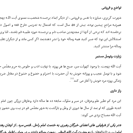
تواضع و فروتنى
شهرت گریزى، مبارزه با نفس و فروتنى، از دیگر ابعاد برجسته شخصیت معنوى آیت الله به
همرتبه مراجع پیشین بوده، بیش از 40 سال است که اشتغال به تدریس خار
برخاسته اند که برخى از آنها از مجتهدین صاحب نام و برجسته حوزه علمیه قم باشند، امّا وى
استدلالش این بود که صبر کنید همه رساله خود را نشر دهندبعد اگر کسى ماند و از دیگران تقلی
رساله مرا منتشر کنید.
زیارت وتوسل مستمر
آیت الله بهجت، با وجود کهولت سن، صبح ها هر روزه، با نهایت ادب و خلوص به حرم مقدّس 
شود و با توسل عجیب و روزانه خویش به آن حضرت، با احترام و خضوع و خشوع در مقابل ضریح 
[13]
زندگى روزه مره خویش را آغاز مى کند
.
راز دارى
این مرد کم نظیر علم وعرفان، در سیر و سلوک، سابقه ده ها ساله دارد وعارفان بزرگى چون ام
اندبه طورى که او بعد از سال ها دورى از وطن و بازگشت به شهر مقدّس قم در بیت وى حضور یافت
آیت الله مصباح یزدى مى گوید:
«در یکى از شرفیابى هاى اعضاى خبرگان رهبرى به خدمت امام راحل ـ قدس سره ـ از ایشان ر
امام
(رحمه الله)
ایشان را به حضرت آیت الله العظمى بهجت حواله دادند و در جواب اظهار خبرگان