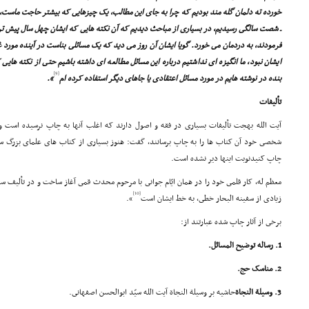
خورده ته دلمان گله مند بودیم که چرا به جاى این مطالب، یک چیزهایى که بیشتر حاجت ماست، مط
ـ شصت سالگى رسیدیم، در بسیارى از مباحث دیدیم که آن نکته هایى که ایشان چهل سال پیش تر
فرمودند، به دردمان مى خورد. گویا ایشان آن روز مى دید که یک مسائلى بناست در آینده مورد غ
ایشان نبود، ما انگیزه اى نداشتیم درباره این مسائل مطالعه اى داشته باشیم حتى از نکته های
[9]
بنده در نوشته هایم در مورد مسائل اعتقادى یا جاهاى دیگر استفاده کرده ام
».
تألیفات
آیت الله بهجت تألیفات بسیارى در فقه و اصول دارند که اغلب آنها به چاپ نرسیده است و 
شخصى خود آن کتاب ها را به چاپ برسانند، گفت: هنوز بسیارى از کتاب هاى علماى بزرگ سا
چاپ کنیدنوبت اینها دیر نشده است.
معظم له، کار قلمى خود را در همان ایّام جوانى با مرحوم محدث قمى آغاز ساخت و در تألیف س
[10]
زیادى از سفینه البحار خطى، به خط ایشان است
».
برخى از آثار چاپ شده عبارتند از:
1. رساله توضیح المسائل.
2. مناسک حج.
3. وسیلة النجاة
حاشیه بر وسیلة النجاة آیت الله سیّد ابوالحسن اصفهانى.