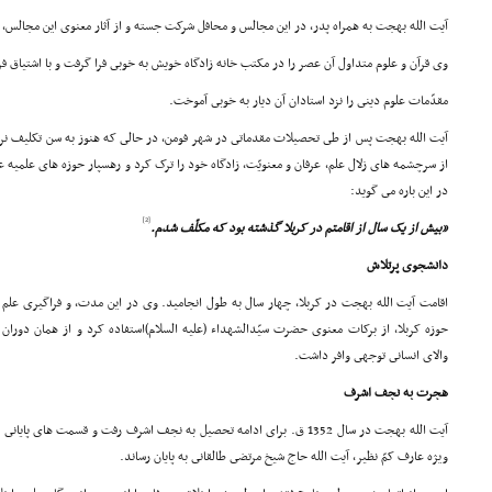
آیت الله بهجت به همراه پدر، در این مجالس و محافل شرکت جسته و از آثار معنوى این مجالس، ب
وى قرآن و علوم متداول آن عصر را در مکتب خانه زادگاه خویش به خوبى فرا گرفت و با اشتیاق 
مقدّمات علوم دینى را نزد استادان آن دیار به خوبى آموخت.
از سرچشمه هاى زلال علم، عرفان و معنویّت، زادگاه خود را ترک کرد و رهسپار حوزه هاى علمیه ع
در این باره مى گوید:
[2]
«بیش از یک سال از اقامتم در کربلا گذشته بود که مکلّف شدم.
دانشجوى پرتلاش
اقامت آیت الله بهجت در کربلا، چهار سال به طول انجامید. وى در این مدت، و فراگیرى علم آل 
حوزه کربلا، از برکات معنوى حضرت سیّدالشهداء (علیه السلام)استفاده کرد و از همان دورا
والاى انسانى توجهى وافر داشت.
هجرت به نجف اشرف
آیت الله بهجت در سال 1352 ق. براى ادامه تحصیل به نجف اشرف رفت و قسمت ها
ویژه عارف کمّ نظیر، آیت الله حاج شیخ مرتضى طالقانى به پایان رساند.