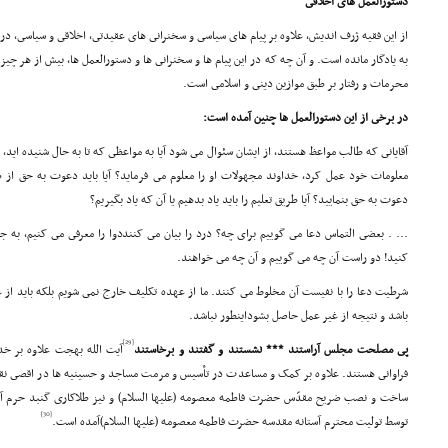
دستورالعمل هاى اخلاقى
از این فقیه ژرف اندیش، علاوه بر پیام هاى سیاسى و سخنرانى هاى عقیدتى، اخلاقى و سیاسى، در
به یادگار مانده است. و آن چه که در این پیام ها و سخنرانى ها و دستورالعمل ها، بیش از هر چی
محرمات و رفتار بر طبق موازین دینى و اسلامى است.
در برخى از این دستورالعمل ها چنین آمده است:
آقایانى که طالب مواعظ هستند، از ایشان سئوال مى شود آیا به مواعظى که تا به حال شنیده اید، 
معلومات خود عمل کرد، خداوند مجهولات او را معلوم مى فرماید؟ آیا باید دعوت به حق از طر
دعوت به حق بنمایید؟ آیا طریق تعلیم را باید یاد بدهیم یا آن که یاد بگیریم؟
... . بعضى التماس دعا مى گوییم براى چه؟ درد را بیان مى کننددوا را معرفى مى کنیم، به جا
کنید! دو راست آن چه مى گوییم و آن چه مى خواهند.
شرطیت دعا را با نفیست آن مخلوط مى کنند. ما از عهده تکلیف خارج نمى شویم بلکه باید از
باشد و نتیجه از غیر عمل حاصل بشوداینطور نباشد.
[29]
پى مصلحت مجلس آراستند *** نشستند و گفتند و برخاستند
آیت الله بهجت علاوه بر خ
فراوانى هستند. علاوه بر کمک و مساعدت در تأسیس و مرمت مساجد و حسینیه ها در اقصى نق
ساخت و نصب ضریح مقدّس حضرت فاطمه معصومه (علیها السلام) و نیز طلاکارى گنبد حرم آن 
[30]
توسط تولیت محترم آستانه مقدسه حضرت فاطمه معصومه (علیها السلام)آمده است.