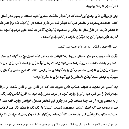
قدر اصرار کنید تا بپذیرند.
یکى از ویژگى هاى ایشان این است که در اظهار مقامات معنوى کتوم هستند و بسیار نادر اتّفاق م
کنند که شخص متوجه و مطمئن شود که ایشان یک امر خارق العاده اى را انجام داد و یا علم خارق
با ایشان دارند، در طول سال ها زندگى و معاشرت با ایشان، گاهى به نکته هایى برخورد کرده ا
قدرت هایى بیش از آن چه دیگران دارند، در اختیارشان است».
آیت الله فیض گیلانى در این باره چنین مى گوید:
«آیت الله بهجت در بیان مسائل مربوط به تشرّفات به محضر امام زمان(عج) به گونه اى سخ
تشخیص بدهد که قصه مربوط به شخص ایشان است یعنى اولاً خیلى از قصه ها را بیان نمى کنند 
صورت بیان براى افرادى مخصوص، آن را به گونه اى مطرح مى کنند که هیچ حدس و گمان به ای
مربوط به ایشان است ایشان داستانى را این گونه براى ما مطرح کردند:
یک کسى در مشهد با انجام حساب هایى متوجه شد که در فلان روز و فلان ساعت و از فل
مهدى(عج) را مى شود دید و او را زیارت کرد. در موعد مقرر رفت دید سه نفر با لباسى یک رنگ و
و به محض ورود، از هم جدا شدند. یکى در جلوى این شخص مشغول خواندن زیارت نامه شد. ای
شد و متوجه شد که ایشان اسامى معصومین
(علیهم السلام)
را یک یک با سلام ذکر مى فرماین
رسیدند، سکوت کردندآن کس متوجه شد که آن شخص بزرگوار، خود مولاى مان، امام زمان سلام ال
این نوع سخن گفتن، نشانه زیرکى و فطانت وى و کتمان نمودن مقامات معنوى و حقیقى توسط او