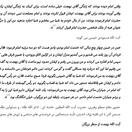
وقتى امام دیده بودند که زندگى آقاى بهجت خیلى ساده است، براى کمک به زندگى ایشان، یک
وقتى آورده بودند براى آقاى بهجت، ایشان قبول نکرده بودند و امام مصلحت نمى دیدند آن وجه
حضرت امام فرموده بودند: من از مال خودم به شما مى بخشم و شما اجازه بدهید من این را دیگر 
[19]
عنوان هبه از ملک شخصى حضرت امام قبول کردند
».
آیت الله مسعودى خمینى مى گوید:
«من در ضمن چهار پنج سالى که خدمت امام بودم، یادم هست که دو سه مرتبه امام فرمود: فلان
فرداى آن روز بلند مى شدیم و مى آمدیم منزل ایشان و در اوّلین اتاق ورودى، با همین فرش های
سپس امام اشاره مى کردند و من بیرون مى رفتم و ایشان حدود نیم ساعت با آقاى بهجت به گفت 
آقاى بهجت به من فرمودند که شما به آقاى خمینى بگویید فردا صبح، ساعت فلان، دو رأس گوسفند
دادم و ایشان هم بلافاصله دستور مى داد که شما به قصاب بگویید دو رأس گوسفند از طرف ما قر
که امام در جماران ساکن بود، آقاى بهجت به من فرمودند: یک نامه کوچکى دارم شما این را به آق
[20]
و بردم جماران خدمت امام دادم. در هر صورت، رابطه این دو بزرگوار، خیلى تنگاتنگ بود
».
حضور مقام معظم رهبرى، حضرت آیت الله العظمى خامنه اى ـ ادام الله ظله ـ و مسئولین نظا
مستمر آنان با این فقیه ژرف اندیش، تأیید مستحکمى بر خردمندى هاى سیاسى و ارزش هاى معنوى
آیت الله بهجت از منظر بزرگان