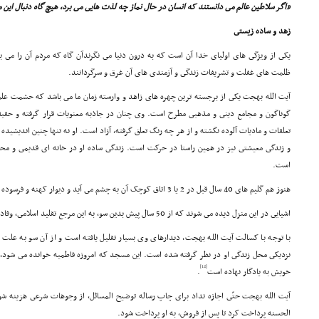
«اگر سلاطین عالم مى دانستند که انسان در حال نماز چه لذت هایى مى برد، هیچ گاه دنبال این 
زهد و ساده زیستى
یکى از ویژگى هاى اولیاى خدا آن است که به درون دنیا مى نگرندآن گاه که مردم آن را مى بی
ظلمت هاى غفلت و تشریفات زندگى و آزمندى هاى آن غرق و سرگردانند.
آیت الله بهجت یکى از برجسته ترین چهره هاى زاهد و وارسته زمان ما مى باشد که حشمت علم
گوناگون و مجامع دینى و مذهبى مطرح است. وى چنان در جاذبه معنویات قرار گرفته و حقیقت 
تعلقات و مادیات آلوده نگشته و از هر چه رنگ تعلق گرفته، آزاد است. او نه تنها چنین اندیشیده
و زندگى معیشتى نیز در همین راستا در حرکت است. زندگى ساده او در خانه اى قدیمى و محقر
است.
هنوز هم گلیم هاى 40 سال قبل در 2 یا 3 اتاق کوچک آن به چشم مى آید و دیوار کهنه و فرسوده خانه از سابقه طویل آن حکایت مى کند.
اشیایى در این منزل دیده مى شوند که از 50 سال پیش بدین سو، به این مرجع تقلید اسلامى، وفادار مانده اند و از زندگى او خارج نشده اند.
با توجه با کسالت آیت الله بهجت، دیدارهاى وى بسیار تقلیل یافته است و از آن سو به علت
نزدیکى محل زندگى او در نظر گرفته شده است. این مسجد که امروزه فاطمیه خوانده مى شود، خا
[12]
خویش به یادگار نهاده است
.
آیت الله بهجت حتّى اجازه نداد براى چاپ رساله توضیح المسائل، از وجوهات شرعى هزینه
الحسنه پرداخت کرد تا پس از فروش، به او پرداخت شود.