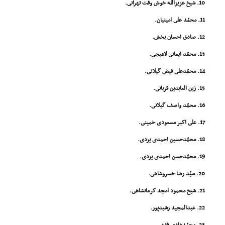
10. شیخ عزیزالله خوش وقت تهرانى.
11. محمّد على امینیان.
12. صادق احسان بخش.
13. محمّد ایمانى لاهیجى.
14. محمّدعلى فیض گیلانى.
15. زین العابدین قربانى.
16. محمّد واصف گیلانى.
17. على اکبر مسعودى خمینى.
18. محمّدحسین احمدى یزدى.
19. محمّدحسن احمدى یزدى.
20. سیّد رضا خسروشاهى.
21. شیخ محمود امجد کرمانشاهى.
22. عبدالمجید رشیدپور.