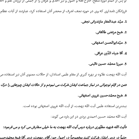
او پس از اتمام دوره سطح، خارج فقه و اصول و نیز اخلاق و عرفان را از جمعى از بزرگان علم و 
فرزانگان نامدارى که وى در حوزه نجف اشرف از محضر آنان استفاده کرد، عبارتند از آیات عظام:
1. سیّد عبدالغفار مازندرانى نجفى.
2. شیخ مرتضى طالقانى.
3. سیّدابوالحسن اصفهانى.
4. آقا ضیاء الدّین عراقى.
5. میرزا محمّد حسین نائینى.
آیت الله بهجت علاوه بر بهره گیرى از مقام علمى استادان، از حالات، معنوى آنان نیز استفاده مى
«من در ایّام نوجوانى در نماز جماعت ایشان شرکت مى نمودم و از حالات ایشان چیزهایى را درک
6. شیخ محمّدحسین غروى اصفهانى.
بیشترین استفاده علمى آیت الله بهجت، از آیت الله غروى اصفهانى بوده است.
آیت الله محمّد حسین احمدى یزدى در این باره مى گوید:
«آیت الله شهید مطهّرى درباره درس آیت الله بهجت به ما خیلى سفارش مى کرد و مى فرمود:
حتماً در درس ایشان شرکت کنید مخصوصاً در اصول چون آقاى بهجت، درس آقا شیخ محمّدحسین ا