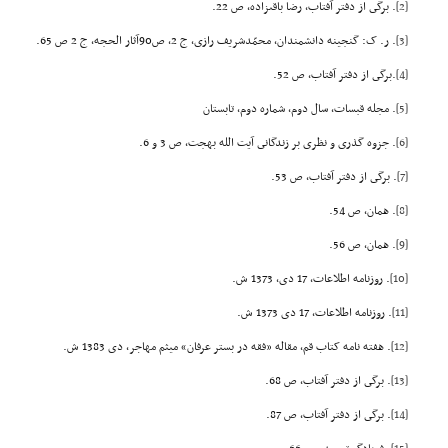
[2]
. برگى از دفتر آفتاب، رضا باقىزاده، ص 22.
[3]
. ر. ک: گنجینه دانشمندان، محمّدشریف رازى، ج 2، ص90آثار الحجه، ج 2 ص 65.
[4]
.برگى از دفتر آفتاب، ص 52.
[5]
. مجله قبسات، سال دوم، شماره دوم، تابستان
[6]
. جزوه گذرى و نظرى بر زندگانى آیت الله بهجت، ص 3 و 6.
[7]
. برگى از دفتر آفتاب، ص 53.
[8]
. همان، ص 54.
[9]
. همان، ص 56.
[10]
. روزنامه اطلاعات، 17 دى، 1373 ش.
[11]
. روزنامه اطلاعات، 17 دى 1373 ش.
[12]
. هفته نامه کتاب قم، مقاله «فقه در بستر عرفان» میثم مهاجر، دى 1383 ش.
[13]
. برگى از دفتر آفتاب، ص 68.
[14]
. برگى از دفتر آفتاب، ص 87.