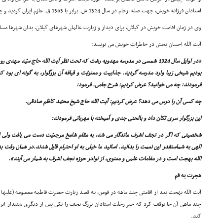
استادان فرزانه خویش، جهت صله ارحام در سال 1324 ش. برابر با 1363 ق. عازم ایران گردید و چند ماهى را در فومن اقامت گزید.
وى در زمان اقامت خویش در گیلان، براى دیدار و زیارت عالمان شهرهاى گیلان، بدان شهرها مسا
آیت الله احسان بخش در خاطرات خویش مى نویسد:
«در اوایل سال 1324 شمسى در مدرسه مهدویه رشت که تحت نظر آیت الله حاج سیّد م
بودیم شیخى زیبا وارد مدرسه گردید. جذابیت و معنویّت و قیافه آن بزرگوار، به گونه اى بود ک
فرمودند: چه مى خوانید؟ عرض کردیم: شرح جامى. فرمود:
چه کسى آن را درس مى دهد؟ عرض کردیم: آیت الله حاج شیخ محمّد کاظم صادقى.
این بزرگوار سرى تکان داد و بالحنى جدى و آمیخته با مهربانى فرمودند:
شخصیتى که اگر در نجف اشرف ماندگار مى شد، به مقام شامخ مرجعیّت دست مى یافت ولى ا
الهى به شماستقدر این نعمت را بدانید. اساتید ما خیلى به او احترام قایل شدند.در همان وق
الله بهجت است و در مقامات علمى و معنوى، از نوادر حوزه نجف اشرف به شمار مى آیند».
هجرت به قم
آیت الله بهجت بعد از اقامتى چند ماهه در فومن، به قصد زیارت حضرت فاطمه معصومه (علیها الس
چند ماهى آن جا توقف کرد که خبر رحلت استادان بزرگ نجف را یکى پس از دیگرى شنیداز این
کند.