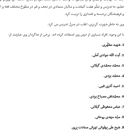
تعلیم، به تدریس و تعلّم همّت گماشت و سالیان متمادى در نجف و قم در سطوح مختلف فقه و 
و فرهیختگان برجسته و نامدارى را تربیت کرد.
وى به خاطر شهرت گریزى، اغلب در منزل تدریس مى کرد.
با این وجود، افراد بسیارى از درس وى استفاده کرده اند. برخى از شاگردان وى عبارتند از:
1. شهید مطهّرى.
2. آیت الله جوادى آملى.
3. محمّد محمّدى گیلانى.
4. محمّد یزدى.
5. احمد آذرى قمى.
6. محمّدتقى مصباح یزدى.
7. عباس محفوظى گیلانى.
8. سیّد مهدى روحانى.
9. شیخ على پهلوانى تهرانى سعادت پرور.