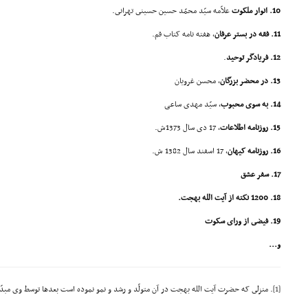
10. انوار ملکوت
علاّمه سیّد محمّد حسین حسینى تهرانى.
11. فقه در بستر عرفان
، هفته نامه کتاب قم.
12. فریادگر توحید
.
13. در محضر بزرگان
، محسن غرویان
14
. به سوى محبوب
، سیّد مهدى ساعی
15. روزنامه اطلاعات
، 17 دى سال 1373ش.
16. روزنامه کیهان
، 17 اسفند سال 1382 ش.
17. سفر عشق
18. 1200 نکته از آیت الله بهجت.
19. فیضى از وراى سکوت
و...
[1]
. منزلى که حضرت آیت الله بهجت در آن متولّد و رشد و نمو نموده است بعدها توسط وى مبدّ