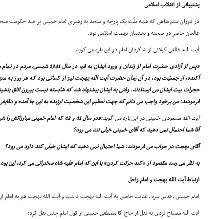
پشتیبانى از انقلاب اسلامى
در دوران ستم شاهى که همه ملّت یک پارچه و متحد به رهبرى امام خمینى بر ضد حکومت منحوس
عالمان حاضر در صحنه و پشتیبان نهضت اسلامى بود.
آیت الله خائفى گیلانى از شاگردان امام در این باره مى گوید:
«پس از آزادى حضرت امام از زندان و ورود ایش
آکنده، از جمعیّت بود، در آن زمان حضرت آیت الله بهجت نیز از کسانى بود که هر روز به منز
حجرات بیت ایشان مى ایستادند. وقتى به ایشان پیشنهاد شد که شایسته نیست بیرون اتاق بنشینی
فرمودند: من برخود واجب مى دانم که جهت تعظیم این شخصیت ارزنده به این جا آمده و دقایقى 
آیت الله مسعودى خمینى در این باره مى گوید:
«در سال 41 و 42 که امام خمینى مبا
آقا شما احتمال نمى دهید که آقاى خمینى خیلى تند مى رود؟
آقاى بهجت در جواب مى فرمودند: شما احتمال نمى دهید که ایشان خیلى کند دارد مى رود؟
به نظر مى رسد مقصود از «کند حرکت کردن» با این که امام علیه شاه سخنرانى مى کرد، این بود 
ارتباط آیت الله بهجت و امام راحل
امام خمینى ـ قدس سره ـ عنایت خاصى به آیت الله بهجت داشت و آیت الله بهجت هم به امام 
آیت الله مصباح یزدى به نقل از حاج آقا مصطفى خمینى از قول امام چنین نقل کرد: