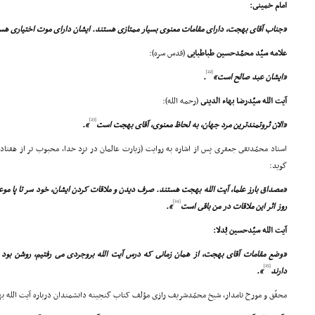
امام خمینى:
«جناب آقاى بهجت، داراى مقامات معنوى بسیار ممتازى هستند. ایشان داراى موت اختیارى هس
علامه سیّد محمّدحسین طباطبایى
(قدس سره):
[22]
«ایشان عبد صالح است»
.
آیت الله سیّدرضا بهاء الدینى
(رحمه الله):
[23]
«الان ثروتمندترین مرد جهان، به لحاظ معنوى، آقاى بهجت است
».
استاد محمّدتقى جعفرى پس از اشاره به روایت (زیارت عالمان در نزد خدا، محبوب تر از هفتاد
گوید:
«مصداق بارز علما، آیت الله بهجت هستند. صرف دیدن و ملاقات کردن ایشان، خود سر تا پا موع
[24]
روز اثر این ملاقات در من باقى است
».
آیت الله سیّدحسین بُدلا:
«وضع مقامات آقاى بهجت، از همان زمانى که درس آیت الله بروجردى مى رفتیم، روشن بود و 
[25]
دارند
».
محقّق و مورخ نامدار، شیخ محمّدشریف رازى مؤلف کتاب گنجینه دانشمندان درباره آیت الله 