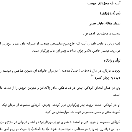
آیت الله محمّدتقى بهجت
(متولّد 1334ق.)
عنوان مقاله: عارف بصیر
نویسنده: محمّدتقى ادهم نژاد
فقیه ربانى و عارف نامدار، آیت الله حاج شیخ محّمدتقى بهجت، از استوانه هاى علم و عرفان و از
مى رود. نوشتار حاضر، تلاشى براى شناخت بهتر این عالم بزرگوار است.
تولّد و زادگاه
بهجت عارفان، در سال 1334ق. (احتمالاً 1332ق.) در میان خانواده اى مت
[1]
دیده به جهان گشود.
وى در همان ابتداى کودکى، یعنى در 16 ماهگى، مادر پاکدامن و مهربان خ
است.
او در کودکى، تحت تربیت پدر بزرگوارش قرار گرفت. پدرش، کربلایى محمود، از مردان نیک 
کلوچه سنتى و محلى مخصوص فومنات، امرارمعاش مى کرد.
کربلایى محمود، از ذوق ادبى و استعداد شعرى نیز برخوردار بوده و اشعار فراوانى در مدح و مرث
مجالس عزادارى، به ویژه در مجالس حضرت سیدالشهداء(علیه السلام)، با صوت حزین و لحن جا