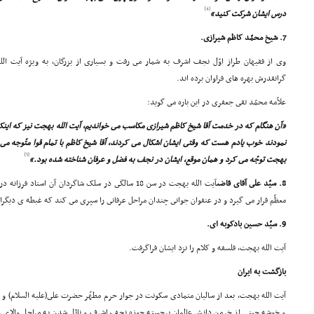
[4]
درس ایشان شرکت کنید»
7. شیخ محمّد کاظم شیرازى.
وى از فقیهان طراز اوّل نجف اشرف به شمار مى رفت و بسیارى از بزرگان، به ویژه آیت 
گرانقدرش بهره هاى فراوان برده اند.
علاّمه محمّد تقى جعفرى در این باره مى گوید:
«آن هنگام که در خدمت آقا شیخ کاظم شیرازى مکاسب مى خواندیم، آیت الله بهجت نیز که این
نمودند خوب یادم هست که وقتى ایشان اشکال مى کردند، آقا شیخ کاظم با تمام قوا متّوجه مى
[5]
بهجت توجّه مى کرد و همان موقع، ایشان در نجف به فضل و عرفان شناخته شده بود.»
8. سیّد على آقاى قاضى
آیت الله بهجت در سن 18 سالگى در سلک شاگردان آن استا
معظّم قرار مى گیرد و در عنفوان جوانى چندان مراحل عرفانى را سپرى مى کند که غبطه ى دیگران 
9. سیّد حسین بادکوبه اى.
آیت الله بهجت، فلسفه و کلام را نزد ایشان فراگرفت.
بازگشت به ایران
آیت الله بهجت، بعد از سالیان متمادى سکونت در جوار حرم مطهّر حضرت على(علیه السلام) و
و خوشه چینى از خرمن دانش عالمان برجسته حوزه نجف اشرف و نائل شدن به مراحل والاى عل