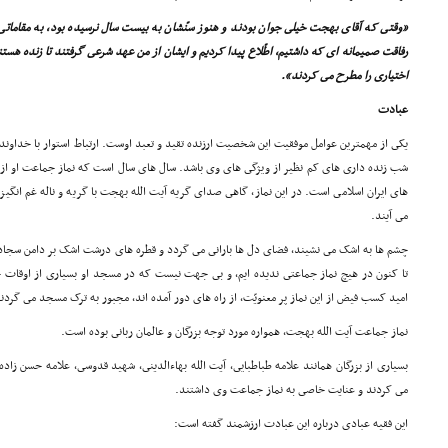
«وقتى که آقاى بهجت خیلى جوان بودند و هنوز سنّشان به بیست سال نرسیده بود، به مقاماتى 
رفاقت صمیمانه اى که داشتیم، اطّلاع پیدا کردیم و ایشان از من عهد شرعى گرفتند تا زنده هستن
اختیارى را مطرح مى کردند».
عبادت
یکى از مهمترین عوامل موفقیت این شخصیت ارزنده تقید و تعبد اوست. ارتباط استوار با خداوند 
شب زنده دارى هاى کم نظیر از ویژگى هاى وى باشد. سال هاى سال است که نماز جماعت او از پر
هاى ایران اسلامى است. در این نماز، گاهى صداى گریه آیت الله بهجت با گریه و ناله غم انگیز ن
مى آیند.
چشم ها به اشک مى نشیند، فضاى دل ها بارانى مى گردد و قطره هاى درشت اشک بر دامن سجاده
تا کنون در هیچ نماز جماعتى ندیده ایم، و بى جهت نیست که در مسجد او بسیارى از اوقات ج
امید کسب فیض از این نماز پر معنویّت، از راه هاى دور آمده اند، مجبور به ترک مسجد مى گردن
نماز جماعت آیت الله بهجت، همواره مورد توجه بزرگان و عالمان ربانى بوده است.
بسیارى از بزرگان همانند علامه طباطبایى، آیت الله بهاءالدینى، شهید قدوسى، علامه حسن زاده
مى کردند و عنایت خاصى به نماز جماعت وى داشتند.
این فقیه عبادى درباره این عبادت ارزشمند گفته است: