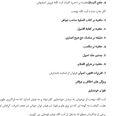
4. جامع المسایل
حاشیه بر ذخیرة العباد آیت الله غروى اصفهانى.
آثار چاپ نشده آیت الله بهجت
1. حاشیه بر کتاب الصلوة صاحب جواهر.
2. حاشیه بر کفایة الاصول.
3. تعلیقه بر مناسک حج شیخ انصارى.
4. حاشیه بر مکاسب.
5. چندین جلد اصول.
6. حاشیه بر شرایع الاسلام.
7. تقریرات فقهى، اصولى
فراوان از اساتید نامدارش.
ویژگى هاى اخلاقى و عرفانى
تقوا و خودسازى
آیت الله بهجت از نوجوانى به میدان خودسازى گام نهاد و به همان اندازه که به فراگیرى علو
همّت گماشت به گونه اى که در پرتو علم و تقوا، در همان اوان جوانى در نجف اشرف، کراماتى از 
برخى از شاگردان معظم له به نقل از آیت الله عباس قوچانى مى گویند: