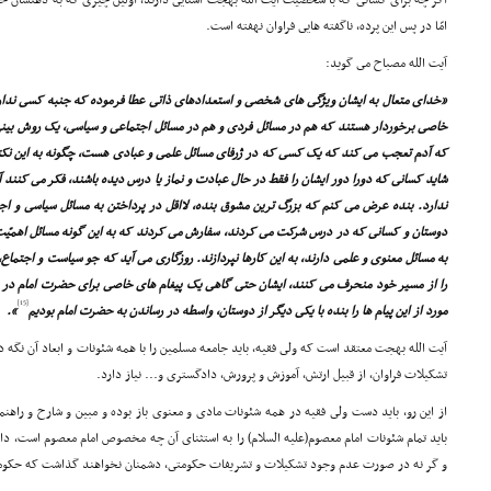
اگر چه براى کسانى که با شخصیت آیت الله بهجت آشنایى دارند، اوّلین چیزى که به ذهنشان خط
امّا در پس این پرده، ناگفته هایى فراوان نهفته است.
آیت الله مصباح مى گوید:
«خداى متعال به ایشان ویژگى هاى شخصى و استعدادهاى ذاتى عطا فرموده که جنبه کسى ندار
خاصى برخوردار هستند که هم در مسائل فردى و هم در مسائل اجتماعى و سیاسى، یک روش بی
که آدم تعجب مى کند که یک کسى که در ژرفاى مسائل علمى و عبادى هست، چگونه به این نکته
شاید کسانى که دورا دور ایشان را فقط در حال عبادت و نماز یا درس دیده باشند، فکر مى کنن
ندارد. بنده عرض مى کنم که بزرگ ترین مشوق بنده، لااقل در پرداختن به مسائل سیاسى و ا
دوستان و کسانى که در درس شرکت مى کردند، سفارش مى کردند که به این گونه مسائل اهمیّت 
به مسائل معنوى و علمى دارند، به این کارها نپردازند. روزگارى مى آید که جو سیاست و اجتماع،
را از مسیر خود منحرف مى کنند، ایشان حتى گاهى یک پیغام هاى خاصى براى حضرت امام در ا
[15]
مورد از این پیام ها را بنده با یکى دیگر از دوستان، واسطه در رساندن به حضرت امام بودیم
».
آیت الله بهجت معتقد است که ولى فقیه، باید جامعه مسلمین را با همه شئونات و ابعاد آن نگه 
تشکیلات فراوان، از قبیل ارتش، آموزش و پرورش، دادگسترى و... نیاز دارد.
از این رو، باید دست ولى فقیه در همه شئونات مادى و معنوى باز بوده و مبین و شارح و راهنما
باید تمام شئونات امام معصوم(علیه السلام) را به استثناى آن چه مخصوص امام معصوم است، داشته
و گر نه در صورت عدم وجود تشکیلات و تشریفات حکومتى، دشمنان نخواهند گذاشت که حکومت