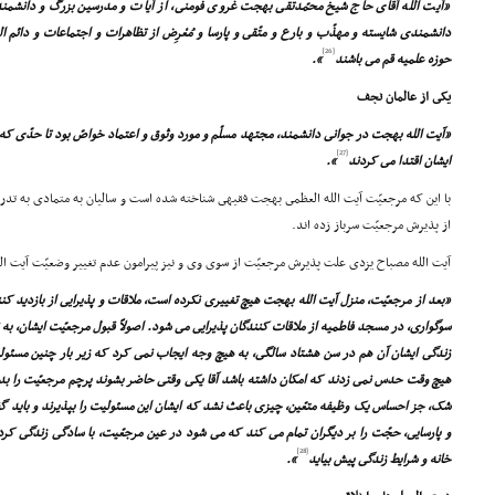
«آیت الله آقاى حاج شیخ محمّدتقى بهجت غروى فومنى، از آیات و مدرسین بزرگ و دانشمندان
دانشمندى شایسته و مهذّب و بارع و متّقى و پارسا و مُعْرِض از تظاهرات و اجتماعات و دائم ا
[26]
حوزه علمیه قم مى باشند
».
یکى از عالمان نجف
«آیت الله بهجت در جوانى دانشمند، مجتهد مسلّم و مورد وثوق و اعتماد خواصّ بود تا حدّى که در 
[27]
ایشان اقتدا مى کردند
».
با این که مرجعیّت آیت الله العظمى بهجت فقیهى شناخته شده است و سالیان به متمادى به تدر
از پذیرش مرجعیّت سرباز زده اند.
آیت الله مصباح یزدى علت پذیرش مرجعیّت از سوى وى و نیز پیرامون عدم تغییر وضعیّت آیت ال
«بعد از مرجعیّت، منزل آیت الله بهجت هیچ تغییرى نکرده است، ملاقات و پذیرایى از بازدید کنندگ
سوگوارى، در مسجد فاطمیه از ملاقات کنندگان پذیرایى مى شود. اصولاً قبول مرجعیّت ایشان، به
زندگى ایشان آن هم در سن هشتاد سالگى، به هیچ وجه ایجاب نمى کرد که زیر بار چنین مسئولیت
هیچ وقت حدس نمى زدند که امکان داشته باشد آقا یکى وقتى حاضر بشوند پرچم مرجعیّت را بد
شک، جز احساس یک وظیفه متعّین، چیزى باعث نشد که ایشان این مسئولیت را بپذیرند و باید گفت 
و پارسایى، حجّت را بر دیگران تمام مى کند که مى شود در عین مرجعّیت، با سادگى زندگى کر
[28]
خانه و شرایط زندگى پیش بیاید
».