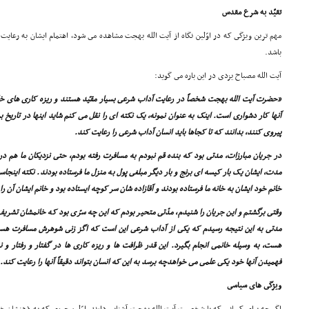
تقیّد به شرع مقدس
مهم ترین ویژگى که در اوّلین نگاه از آیت الله بهجت مشاهده مى شود، اهتمام ایشان به رعای
باشد.
آیت الله مصباح یزدى در این باره مى گوید:
«حضرت آیت الله بهجت شخصاً در رعایت آداب شرعى بسیار مقیّد هستند و ریزه کارى هاى خا
آنها کار دشوارى است. اینک به عنوان نمونه، یک نکته اى را نقل مى کنم شاید اینها در تاریخ 
پیروى کنند، بدانند که تا کجاها باید انسان آداب شرعى را رعایت کند.
در جریان مبارزات، مدتى بود که بنده قم نبودم به مسافرت رفته بودم، حتى نزدیکان ما هم د
مدت، ایشان یک بار کیسه اى برنج و بار دیگر مبلغى پول به منزل ما فرستاده بودند. نکته اینجاست
خانم خود ایشان به خانه ما فرستاده بودند و آقازاده شان سر کوچه ایستاده بود و خانم ایشان آن را 
وقتى برگشتم و این جریان را شنیدم، مدّتى متحیر بودم که این چه سرّى بود که خانمشان تشریف ب
مدتى به این نتیجه رسیدم که یکى از آداب شرعى این است که اگز زنى شوهرش مسافرت هست
هست، به وسیله خانمى انجام بگیرد. این قدر ظرافت ها و ریزه کارى ها در گفتار و رفتار 
فهمیدن آنها خود یکى علمى مى خواهدچه برسد به این که انسان بتواند دقیقاً آنها را رعایت کند.
ویژگى هاى سیاسى