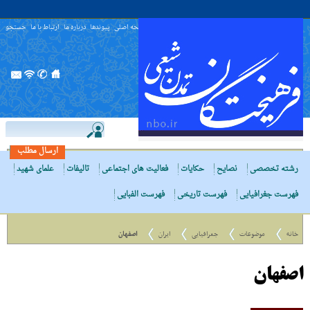
صفحه اصلی
پیوندها
درباره ما
ارتباط با ما
جستجو
ارسال مطلب
رشته تخصصی
نصایح
حکایات
فعالیت های اجتماعی
تالیفات
علمای شهید
فهرست جغرافیایی
فهرست تاریخی
فهرست الفبایی
خانه
موضوعات
جغرافیایی
ایران
اصفهان
اصفهان