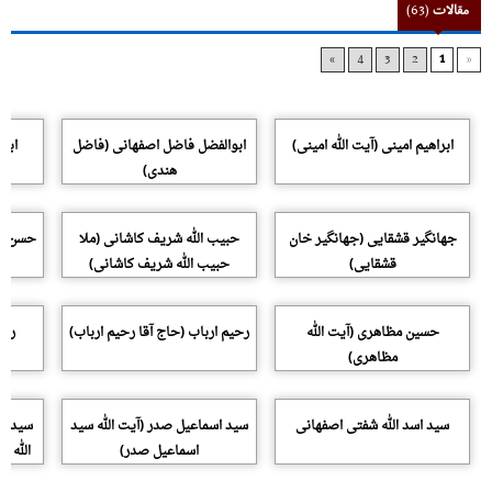
مقالات
(63)
»
4
3
2
1
«
ابراهیم امینی (آیت الله امینی)
ابوالفضل فاضل اصفهانی (فاضل
ابوا
هندی)
جهانگیر قشقایی (جهانگیر خان
حبیب الله شریف کاشانی (ملا
حسن فر
قشقایی)
حبیب الله شریف کاشانی)
حسین مظاهری (آیت الله
رحیم ارباب (حاج آقا رحیم ارباب)
رضا
مظاهری)
سید اسد الله شفتی اصفهانی
سید اسماعیل صدر (آیت الله سید
سید جم
اسماعیل صدر)
الله س