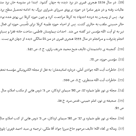
[19]
. در سال 1326 هـجری قمری دز یزد دیده به جهان گشود. ابتدا در مدرسه خان
عالیات رفته و در شهر سامرا در حوزه پر رونق میرزای شیرازی بزرگ به ادامه تحصیل سطح پر
بود. پس از رسیدن به درجه اجتهاد به کربلا مراجعت کرد و چون حوزه کربلا بی رونق شده بود
حائر حسینی ملقب به حائری گشت. پس از احیاء حوزه علمیه کربلا برای تأسیس حوزه ای فعال
نیز به او آیت الله مؤسس نیز گفته می شد. احداث بیمارستان فاطمی، ساخت خانه فقرا و بسیار
انجام پذیرفت و سرانجام در سال 1355 هـجری قمری در سن 81 سالگی دیده از جهان فرو بست.
[20]
. گنجینه ی دانشمندان، تالیف شیخ محمد شریف رازی، ج 2، ص 142.
[21]
. مؤسس حوزه، ص 78.
[22]
. خاطرات آیت الله جوادی آملی، درباره اساتیدشان؛ به نقل از مجله الکترونیکی مؤسسه تحقیق
[23]
. خاطرات آیت الله منتظری، ج 1، ص 200.
[24]
. مجله ی نور علم؛ شماره 17، ص 98؛ سیمای اردکان، ص 3؛ درس هایی از مکتب اسلام، سال دهم، شماره ی 4، ص 226.
[25]
. صحیفه ی نور، امام خمینی، قدس سره، ج 16،
ص 92.
[26]
. مجله ی نور علم، شماره ی 17؛ ص 98؛ سیمای اردکان، ص 3؛ درس هایی از کتب اسلام، سال دهم شماره ی 4، ص 226.
[27]
. رساله ی لقاء الله؛ تالیف مرحوم حاج میرزا جواد آقا ملکی، ترجمه ی سید احمد فهری؛ پاورقی صفحه 