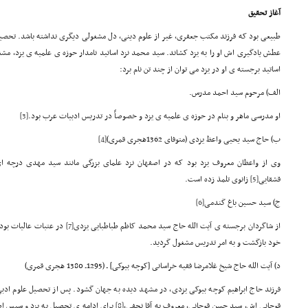
آغاز تحقیق
طبیعی بود که فرزند مکتب جعفری، غیر از علوم دینی، دل مشغولی دیگری نداشته باشد. تحصیل
عطش یادگیری اش او را به یزد کشاند. سید محمد نزد اساتید نامدار حوزه ی علمیه ی یزد، م
اساتید برجسته ی او در یزد می توان از چند تن نام برد:
الف) مرحوم سید احمد مدرس.
او مدرسی ماهر و بنام در حوزه ی علمیه ی یزد و خصوصاً در تدریس ادبیات عرب بود.
[3]
ب) حاج سید یحیی واعظ یزدی (متوفای 1362هجری قمری)
[4]
وی از واعظان معروف یزد بود که در اصفهان نزد علمای بزرگی مانند سید مهدی درچه ای،
قشقایی
[5]
زانوی تلمذ زده است.
ج) سید حسین باغ گندمی
[6]
از شاگردان برجسته ی آیت الله حاج سید محمد کاظم طباطبایی یزدی
[7]
در عتبات عالیات بود
خود بازگشت و به امر تدریس مشغول گردید.
د) آیت الله حاج شیخ غلامرضا فقیه خراسانی [کوچه بیوکی] ـ (1295ـ 1380 هجری قمری)
فرزند حاج ابراهیم کوچه بیوکی یزدی، در مشهد دیده به جهان گشود. پس از تحصیل علوم ادبی و
قوچانی اش، سید حسن قوچانی، معروف به آقا نجفی،
[8]
برای ادامه ی تحصیل به یزد و سپس ا