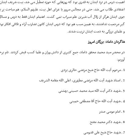
اهمیت درس در نزد ایشان به قدری بود که روزهایی که حوزه تعطیل می شد، بیت شریف ایشان ت
اعتقادی طلاب می شد، حتی در مجالس سرور یا عزای اهل بیت، علیهم السلام، هم مباحث پر 
جوی ایشان هرگز از زلال آب شیرین علم سیراب نمی گشت. اهتمام ایشان فقط به درس و مسائل 
گیر مرجعیت نداشتند، به همین سبب هم بود که درس ایشان کانون تضارب آراء و تلاقی افکار بو
و علمای بزرگی به دست ایشان تربیت شدند.
شاگردان داماد: بزرگان امروز
در محضر سید محمد محقق داماد، جمع کثیری از دانش وران و علما کسب فیض کردند. نام برخی 
آوریم:
1 ـ مرحوم آیت الله حاج شیخ مرتضی حائری یزدی
2 ـ استاد شهید آیت الله مرتضی مطهری، اعلی الله مقامه الشریف
3 ـ شهید دکتر آیت الله سید محمد حسینی بهشتی
4 ـ شهید آیت الله حاج آقا مصطفی خمینی
5 ـ امام موسی صدر
6 ـ شهید دکتر محمد مفتح
7 ـ شهید حاج شیخ علی قدوسی