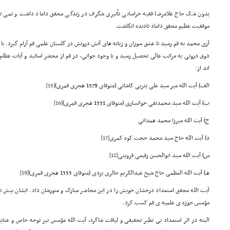
بدون شک حاج غلامرضا فقیه خراسانی تأثیری شگرف در زندگی محقق داماد داشت و نمی توا
موفقیت عظیم محقق داماد نادیده انگاشت.
آری محمد به قم رسید تا عشق سوزان و زبانه های آتش درونش در گلستان علمی قم آرام گیرد. با 
ذوق درونی به مراتب عالی تحصیل رسید و با وجود جوانی، در قم از محضر اساتید و آیات عظا
اند از:
الف) آیت الله میر سید علی یثربی کاشانی (متوفای 1379 هجری قمری)
[15]
ب) آیت الله سید محمدتقی خوانساری (متوفای 1331 هجری قمری)
[16]
ج) آیت الله میرزا محمد همدانی
د) آیت الله حاج سید محمد حجت کوه کمری
[17]
س) آیت الله سید ابوالحسن رفیعی قزوینی
[18]
هـ) آیت الله العظمی حاج شیخ عبدالکریم حائری یزدی (متوفای 1355 هجری قمری)
[19]
آیت الله محقق استعداد درخشان خویش را در این محاضر مبارک و منورشان داد. ایشان بیش ت
مؤسس حوزه ی علمیه ی قم کسب کرد.
البته در اثر استعداد بی نظیر تحقیقی و لیاقت شاگرد، آیت الله مؤسس نیز توجه خاص و عنای