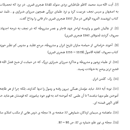
[7]
. آیت الله سید محمد کاظم طباطبایی یزدی متولد 1248 هـج
به اصفهان و سپس نجف عزیمت کرد و نزد علمای بزرگی همچون میرزای شیرازی و...تلمذ نم
کتاب ارزشمند العروه الوثقی در سال 1337 هـجری قمری دار فانی را وداع گفت.
[8]
. از عالمان نامور و وارسته اواخر عهد قاجار و عصر مشروطه که در نجف به درجه اجته
معروف گردید (متوفای 1362 هـجری قمری)
[9]
. آخوند خراسانی از حماسه سازان تاریخ ایران و مشروطه، مرجع تقلید و مدرس کم نظیر حو
کتاب معروف کفایه الاصول (1329 – 1255 هـجری قمری)
[10]
. از علماء پرشور و مشروطه و شاگرد میرزای شیرازی بزرگ که در حمایت از شیخ فضل الله ف
فجیع ترین وضع به شهادت رسید.
[11]
. رک: گلشن ابرار.
[12]
. توبه آیه 122. نباید مؤمنان همگی بیرون رفته و رسول را تنها گذارند، بلکه چرا از
آموختن علم مهیا نباشند؟ تا آن علمی که آموخته اند به قوم خود بیاموزند که قومشان هم شاید 
آقای الهی قمشه ای.
[13]
. ماهنامه ی سیمای اردکان، شمارهی 27 صفحه ی 3؛ مجله ی درس هایی از مکتب اسلام، سال دهم، شماره ی 4، ص 226 ـ 225.
[14]
. مجله ی نور علم، شماره ی 17، ص 98 – 97.