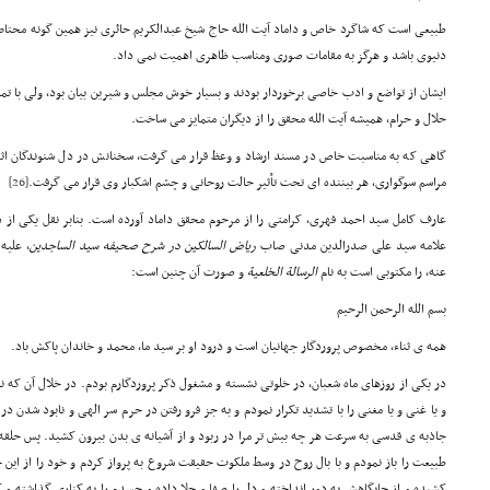
طبیعی است که شاگرد خاص و داماد آیت الله حاج شیخ عبدالکریم حائری نیز همین گونه محت
دنیوی باشد و هرگز به مقامات صوری ومناسب ظاهری اهمیت نمی داد.
ایشان از تواضع و ادب خاصی برخوردار بودند و بسیار خوش مجلس و شیرین بیان بود، ولی با 
حلال و حرام، همیشه آیت الله محقق را از دیگران متمایز می ساخت.
گاهی که به مناسبت خاص در مسند ارشاد و وعظ قرار می گرفت، سخنانش در دل شنوندگان اثر
مراسم سوگواری، هر بیننده ای تحت تأثیر حالت روحانی و چشم اشکبار وی قرار می گرفت.
[26]
عارف کامل سید احمد فهری، کرامتی را از مرحوم محقق داماد آورده است. بنابر نقل یکی از 
علامه سید علی صدرالدین مدنی صاب
ریاض السالکین
در شرح صحیفه سید الساجدین
، علیه
عنه، را مکتوبی است به نام
الرسا
لة
الخلعیة
و صورت آن چنین است:
بسم الله الرحمن الرحیم
همه ی ثناء، مخصوص پروردگار جهانیان است و درود او بر سید ما، محمد و خاندان پاکش باد.
در یکی از روزهای ماه شعبان، در خلوتی نشسته و مشغول ذکر پروردگارم بودم. در خلال آن که نا
و یا غنی و یا مغنی را با تشدید تکرار نمودم و به جز فرو رفتن در حرم سر الهی و نابود شدن در 
جاذبه ی قدسی به سرعت هر چه بیش تر مرا در ربود و از آشیانه ی بدن بیرون کشید. پس حلقه
طبیعت را باز نمودم و با بال روح در وسط ملکوت حقیقت شروع به پرواز کردم و خود را از این چ
کشیده و از جایگاهش به دور انداخته و دل را صفا و جلا داده و جسدم را به کناری گذاشته و ک