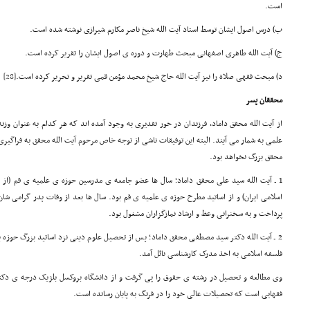
است.
ب) درس اصول ایشان توسط استاد آیت الله شیخ ناصر مکارم شیرازی نوشته شده است.
ج) آیت الله طاهری اصفهانی مبحث طهارت و دوره ی اصول ایشان را تقریر کرده است.
د) مبحث فقهی صلاة را نیز آیت الله حاج شیخ محمد مؤمن قمی تقریر و تحریر کرده است.
[28]
محققان پسر
از آیت الله محقق داماد، فرزندان در خور تقدیری به وجود آمده اند که هر کدام به عنوان وز
علمی به شمار می آیند. البته این توفیقات ناشی از توجه خاص مرحوم آیت الله محقق به فراگیری 
محقق بزرگ نخواهد بود.
1 ـ آیت الله سید علی محقق داماد؛ سال ها عضو جامعه ی مدرسین حوزه ی علمیه ی قم (از
اسلامی ایران) و از اساتید مطرح حوزه ی علمیه ی قم بود. سال ها بعد از وفات پدر گرامی شا
پرداخت و به سخنرانی وعظ و ارشاد نمازگزاران مشغول بود.
2 ـ آیت الله دکتر سید مصطفی محقق داماد؛ پس از تحصیل علوم دینی نزد اساتید بزرگ حوزه 
فلسفه اسلامی به اخذ مدرک کارشناسی نائل آمد.
وی مطالعه و تحصیل در رشته ی حقوق را پی گرفت و از دانشگاه بروکسل بلژیک درجه ی دک
فقهایی است که تحصیلات عالی خود را در فرنگ به پایان رسانده است.