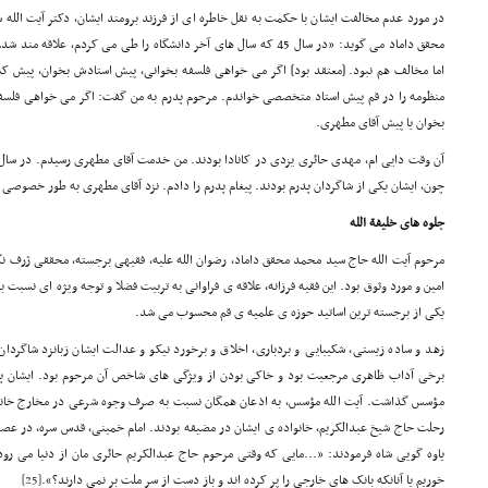
در مورد عدم مخالفت ایشان با حکمت به نقل خاطره ای از فرزند برومند ایشان، دکتر آیت الله
محقق داماد می گوید: «در سال 45 که سال های آخر دانشگاه را طی می کردم، ع
اما مخالف هم نبود. [معتقد بود] اگر می خواهی فلسفه بخوانی، پیش استادش بخوان، پیش ک
منظومه را در قم پیش استاد متخصصی خواندم. مرحوم پدرم به من گفت: اگر می خواهی فلسفه
بخوان یا پیش آقای مطهری.
چون، ایشان یکی از شاگردان پدرم بودند. پیغام پدرم را دادم. نزد آقای مطهری به طور خصوصی 
جلوه های
خلیفة
الله
مرحوم آیت الله حاج سید محمد محقق داماد، رضوان الله علیه، فقیهی برجسته، محققی ژرف نگ
امین و مورد وثوق بود. این فقیه فرزانه، علاقه ی فراوانی به تربیت فضلا و توجه ویژه ای نسب
یکی از برجسته ترین اساتید حوزه ی علمیه ی قم محسوب می شد.
زهد و ساده زیستی، شکیبایی و بردباری، اخلاق و برخورد نیکو و عدالت ایشان زبانزد شاگردا
برخی آداب ظاهری مرجعیت بود و خاکی بودن از ویژگی های شاخص آن مرحوم بود. ایشان پا 
مؤسس گذاشت. آیت الله مؤسس، به اذعان همگان نسبت به صرف وجوه شرعی در مخارج خانو
یاوه گویی شاه فرمودند: «...مایی که وقتی مرحوم حاج عبدالکریم حائری مان از دنیا می رود
خوریم یا آنانکه بانک های خارجی را پر کرده اند و باز دست از سر ملت بر نمی دارند؟».
[25]