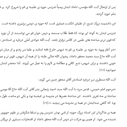
پس از ارتحال آیت الله مؤسس، داماد ایشان رسماً تدریس حوزه ی علمیه ی قم را شروع کرد. 
بنام حوزه گردید.
این دانشمند بزرگ تشیع، از علمای انگشت شماری است که حوزه ی درسی پرثمری داشته است.
تدریس ایشان به گونه ای بوده که فقط طلاب مستعد و درس خوان قم می توانستند از آن بهره
که قوی ترین مباحثه های علمی در کلاس برقرار باشد. آیت الله جوادی آملی درباره ی استادش چ
«در آغاز ورود به حوزه ی علمیه ی قم به دروس خارج فقه اساتید و علما سر زدیم و از میان د
آیت الله حاج سید محمد محقق داماد، رضوان الله تعالی علیه، را از همه آن دروس، قوی تر و عمی
نمودیم».
[22]
آیت الله منتظری نیز درباره استادش آقای محقق چنین می گوید:
«مرحوم امام خمینی، قدس سره، با آیت الله سید احمد زنجانی پدر آقای آیت الله حاج آقا موس
مباحثه ی سه نفری داشتند. این مباحثه عصرها در مدرسه ی فیضیه بود و یکی دو ساعت طول می 
بود که گاهی صدایشان در همه ی مدرسه می پیچید.».
[23]
همه ی شاگردان این استاد بزرگ حوزه، از فنی بودن تدریس وی و تسلط شگرفش بر علوم حوزوی 
شنیده می شود. از همین رو شرکت در درس آیت الله محقق داماد از افتخارات بسیاری از بزرگان