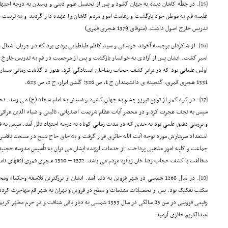
[15]
. در خِطّه کاشان دیده به جهان گشود و پس از تحصیل علوم دینی و رسیدن به درجه اجته
علمیه قم به موطن خود بازگشت و زعامت امور مردم کاشان را عهده دار گردید و به تربیت
تدریس خارج اصول داشت. (متوفای 1379 هـجری قمری)
[16]
. از شاگردان برجسته آخوند خراسانی و سید کاظم طباطبایی یزدی بود که در جریان اشغال
اسیر گشت. ایشان پس از آزادی به خوانسار بازگشت و پس از مرجعیت در قم به تدریس خارج ف
اولین علمایی بود که در برابر کشف حجاب رضاخان ایستادگی کرد. هنوز با گذشت زمانی بسیار، ن
1331 هـجری قمری، گنجینه ی دانشمندان ج 1، ص 326؛ گلشن ابرار، ج 2، ص 623.
[17]
. در کوه کمر از توابع تبریز چشم به جهان گشود و نسبش به امام سجاد (ع) می رسد. تح
سپس به نجف هجرت کرد و در محضر آیات عظام شریعت اصفهانی، نائینی و ضیاء الدین عراق
و بررسی دقیق علمی بود به حدی که در مدت زمانی کوتاه به درجه اجتهاد نائل آمد. سپس به 
استعداد سرشارش مورد توجه آیت الله حائری قرار گرفت و به جای حاج شیخ در مسجد بالاسر
جماعت و کلیه امور مذهبی پرداخت. از خدمات ارزنده ایشان می توان به تأسیس مدرسه حجتیه 
مخالفت با کشف حجاب رضا خان زبانزد مردم می باشد. 1372 – 1310 هـجری قمری (فقهای نامدار شیعه)
[18]
. در سال 1268 شمسی در شهر قزوین به دنیا آمد. ایشان از بزرگترین فلاسفه وحکما
مکتب تفکیک بود. پس از تحصیلات مقدمات و سطح در قزوین و تهران به شهر قم مهاجرت کرده و
رفیعی قزوینی در سن 85 سالگی در سال 1353 شمسی به دیار باقی شتافت
عبدالکریم حائری آرمید.