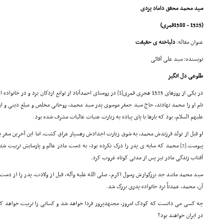
سید محمد محقق داماد یزدی
(1325 - 1388قمری)
عنوان مقاله:
دلباخته ی حقیقت
نویسنده: سید علی آقائی
طلوعی دل انگیز
در یکی از روزهای 1325 هجری قمری
[1]
در روستای احمدآباد از توابع اردکان یزد و در خانواده
نام او را محمد نهادند، حاج سید جعفر موسوی پدر سید محمد، روحانی مخلص و مبلغ دینی و ا
علیهم السلام، بود که بارها با پای پیاده به زیارت عتبات عالیات مشرف شده بود.
او قبل از تولد فرزندش محمد، به شوق زیارت اجدادش رهسپار عراق گشت، اما این آخرین سفر 
پیوست.
[2]
محمد که سایه ی پدر را درک نکرده بود، به دست مادر عالم و پارسایش تربیت شد
آفتاب زندگی مادر نیز پس از مدتی کوتاه غروب کرد.
سید محمد مانند جد بزرگوارش رسول اکرم، صلی الله علیه وآله، قبل از ولادت، پدر را از دس
آن، محمد، عمدتاً نزد خانواده پدری بزرگ شد.
چه کسی می دانست که کودک امروز، مجتهدپرور فردا خواهد شد و کسانی را تربیت خواهد که 
در ایران خواهند بود؟