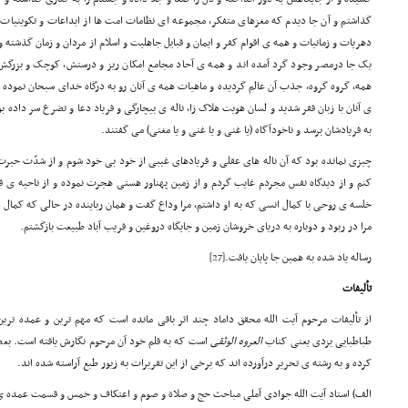
گذاشتم و آن جا دیدم که مغزهای متفکر، مجموعه ای نظامات امت ها از ابداعات و تکوینیات 
دهریات و زمانیات و همه ی اقوام کفر و ایمان و قبایل جاهلیت و اسلام از مردان و زمان گذشته و
یک جا درمصر وجود گرد آمده اند و همه ی آحاد مجامع امکان ریز و درستش، کوچک و بزرگش، 
همه، گروه گروه، جذب آن عالم گردیده و ماهیات همه ی آنان رو به درگاه خدای سبحان نموده و
ی آنان با زبان فقر شدید و لسان هویت هلاک زا، ناله ی بیچارگی و فریاد دعا و تضرع سر داده بو
به فریادشان برسد و ناخودآگاه (یا غنی و یا غنی و یا مغنی) می گفتند.
چیزی نمانده بود که آن ناله های عقلی و فریادهای غیبی از خود بی خود شوم و از شدّت حی
کنم و از دیدگاه نفس مجردم غایب گردم و از زمین پهناور هستی هجرت نموده و از ناحیه ی قط
خلسه ی روحی با کمال انسی که به او داشتم، مرا وداع گفت و همان رباینده در حالی که کمال اش
مرا در ربود و دوباره به دریای خروشان زمین و جایگاه دروغین و فریب آباد طبیعت بازگشتم.
رساله یاد شده به همین جا پایان یافت.
[27]
تألیفات
از تألیفات مرحوم آیت الله محقق داماد چند اثر باقی مانده است که مهم ترین و عمده ترین
طباطبایی یزدی یعنی کتاب
العروه الوثقی
است که به قلم خود آن مرحوم نگارش یافته است. بعض
کرده و به رشته ی تحریر درآورده اند که برخی از این تقریرات به زیور طبع آراسته شده اند.
الف) استاد آیت الله جوادی آملی مباحث حج و صلاة و صوم و اعتکاف و خمس و قسمت عمده ی ز