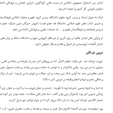
ایشان پس استقرار جمهوری اسلامی در سمت هایی گوناگونی اجرایی، قضایی و فرهنگی انجا
سازمان بازرسی کل کشور را عهده دار بود.
اینک به عنوان استاد و رییس گروه حقوق دانشگاه، رییس گروه علوم و معارف اسلامی فرهنگستان
و تدوین کتاب های علوم اسلامی دانشگاه ها، عضو هیئت داوران خبرگان بدون مدرک، عضو شو
سردبیر فصلنامه ی
فرهنگستان علوم
و.... به خدمات علمی و فرهنگی ادامه می دهد.
از ویژگی های ایشان علاوه بر بهره گیری از دو نظام آموزشی حوزه و دانشگاه، تسلط بر زبان های 
ایشان تألیفات ارزشمندی در اصول و فقه و مسائل حقوقی دارند.
غروبی غم انگیز
غروب نزدیک شد. این عارف عظیم الشأن که در روزهای آخر عمر از عارضه ی سکته ی قلبی رنج 
بیماری به سر می برد. وقتی شاگردان و یا خواص به عیادت وی می رفتند و ساعت معمول درس ا
فیض عظیم می دید، به آرامی اشک می ریخت و این جملات پر ارزش را می فرمود: «من از مرگ ن
و باطلی باشم و نتوانم انجام وظیفه ی شرعی کنم.».
[29]
به دنیا و ما فیها چشمی ندوخته بود تا بگویند: «چشم بر جهان فروبست» و آخرت و جهان برتر 
زندگی دنیوی اش بود که هرگز نمی توان گفت: «به دیار باقی شتافت». شاید بتوان این گونه فر
حصار کالبدی کوچک اسیر بود، از این خاک پرواز کرد تا در جوار اولیای حق منزل گزیند.
روز چهارشنبه دوم ذو الحجة الحرام سال هزار و سیصد و هشتاد و هشت هجری قمری، آیت ا