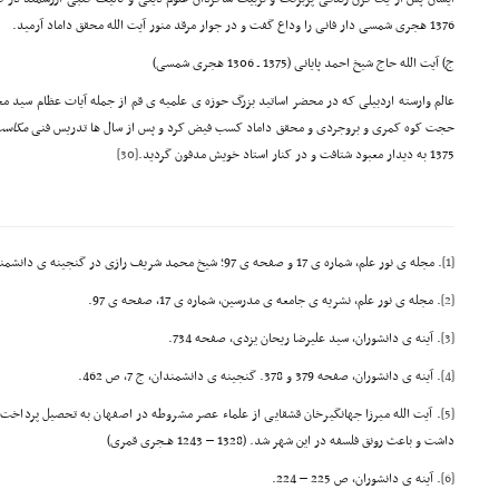
1376 هجری شمسی دار فانی را وداع گفت و در جوار مرقد منور آیت الله محقق داماد آرمید.
ج) آیت الله حاج شیخ احمد پایانی (1375 ـ 1306 هجری شمسی)
عالم وارسته اردبیلی که در محضر اساتید بزرگ حوزه ی علمیه ی قم از جمله آیات عظام سید 
حجت کوه کمری و بروجردی و محقق داماد کسب فیض کرد و پس از سال ها تدریس فنی
مکاس
1375 به دیدار معبود شتافت و در کنار استاد خویش مدفون گردید.
[30]
[1]
. مجله ی نور علم، شماره ی 17 و صفحه ی 97؛ شیخ محمد شریف رازی در گنجینه ی دانشمندان، تاریخ تولد ایشان را 1321 ذکر کرده است.
[2]
. مجله ی نور علم، نشریه ی جامعه ی مدرسین، شماره ی 17، صفحه ی 97.
[3]
. آینه ی دانشوران، سید علیرضا ریحان یزدی، صفحه 734.
[4]
. آینه ی دانشوران، صفحه 379 و 378. گنجینه ی دانشمندان، ج 7، ص 462.
[5]
. آیت الله میرزا جهانگیرخان قشقایی از علماء عصر مشروطه در اصفهان به تحصیل پرداخ
داشت و باعث رونق فلسفه در این شهر شد. (1328 – 1243 هـجری قمری)
[6]
. آینه ی دانشوران، ص 225 – 224.