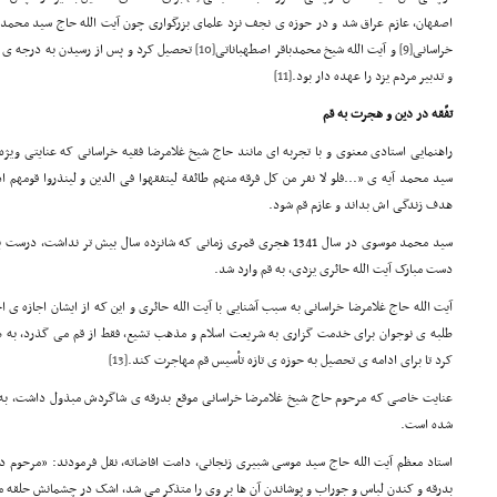
اصفهان، عازم عراق شد و در حوزه ی نجف نزد علمای بزرگواری چون آیت الله حاج سید محمد 
خراسانی
[9]
و آیت الله شیخ محمدباقر اصطهباناتی
[10]
تحصیل کرد و پس از رسیدن به درجه ی ا
و تدبیر مردم یزد را عهده دار بود.
[11]
تفّقه در دین و هجرت به قم
راهنمایی استادی معنوی و با تجربه ای مانند حاج شیخ غلامرضا فقیه خراسانی که عنایتی وی
سید محمد آیه ی «...فلو لا نفر من کل فرقه منهم طائفة لیتفقهوا فی الدین و لینذروا قومهم ا
هدف زندگی اش بداند و عازم قم شود.
سید محمد موسوی در سال 1341 هجری قمری زمانی که شانزده سال بیش تر ند
دست مبارک آیت الله حائری یزدی، به قم وارد شد.
آیت الله حاج غلامرضا خراسانی به سبب آشنایی با آیت الله حائری و این که از ایشان اجازه ی 
طلبه ی نوجوان برای خدمت گزاری به شریعت اسلام و مذهب تشیع، فقط از قم می گذرد، به ه
کرد تا برای ادامه ی تحصیل به حوزه ی تازه تأسیس قم مهاجرت کند.
[13]
عنایت خاصی که مرحوم حاج شیخ غلامرضا خراسانی موقع بدرقه ی شاگردش مبذول داشت، به ا
شده است.
استاد معظم آیت الله حاج سید موسی شبیری زنجانی، دامت افاضاته، نقل فرمودند: «مرحوم دا
بدرقه و کندن لباس و جوراب و پوشاندن آن ها بر وی را متذکر می شد، اشک در چشمانش حلقه م