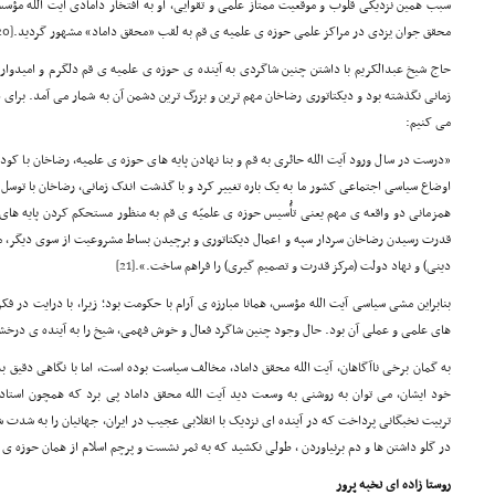
سبب همین نزدیکی قلوب و موقعیت ممتاز علمی و تقوایی، او به افتخار دامادی آیت الله مؤسس، 
محقق جوان یزدی در مراکز علمی حوزه ی علمیه ی قم به لقب «محقق داماد» مشهور گردید.
[20]
حاج شیخ عبدالکریم با داشتن چنین شاگردی به آینده ی حوزه ی علمیه ی قم دلگرم و امیدوار
زمانی نگذشته بود و دیکتاتوری رضاخان مهم ترین و بزرگ ترین دشمن آن به شمار می آمد. برای در
می کنیم:
«درست در سال ورود آیت الله حائری به قم و بنا نهادن پایه های حوزه ی علمیه، رضاخان با کود
اوضاع سیاسی اجتماعی کشور ما به یک باره تغییر کرد و با گذشت اندک زمانی، رضاخان با توسل 
همزمانی دو واقعه ی مهم یعنی تأُسیس حوزه ی علمیّه ی قم به منظور مستحکم کردن پایه های
قدرت رسیدن رضاخان سردار سپه و اعمال دیکتاتوری و برچیدن بساط مشروعیت از سوی دیگر، مو
دینی) و نهاد دولت (مرکز قدرت و تصمیم گیری) را فراهم ساخت.».
[21]
بنابراین مشی سیاسی آیت الله مؤسس، همانا مبارزه ی آرام با حکومت بود؛ زیرا، با درایت در ف
های علمی و عملی آن بود. حال وجود چنین شاگرد فعال و خوش فهمی، شیخ را به آینده ی درخش
به گمان برخی ناآگاهان، آیت الله محقق داماد، مخالف سیاست بوده است، اما با نگاهی دقیق ب
خود ایشان، می توان به روشنی به وسعت دید آیت الله محقق داماد پی برد که همچون استاد
تربیت نخبگانی پرداخت که در آینده ای نزدیک با انقلابی عجیب در ایران، جهانیان را به شدت
در گلو داشتن ها و دم برنیاوردن ، طولی نکشید که به ثمر نشست و پرچم اسلام از همان حوزه ی ت
روستا زاده ای نخبه پرور