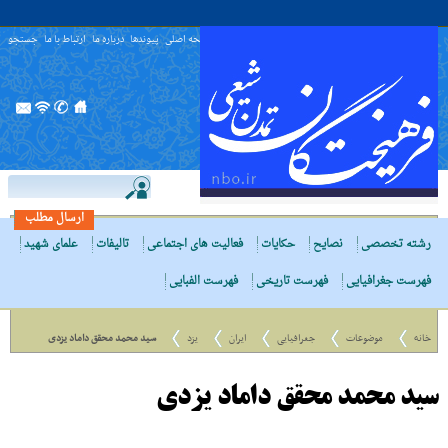
صفحه اصلی
پیوندها
درباره ما
ارتباط با ما
جستجو
ارسال مطلب
رشته تخصصی
نصایح
حکایات
فعالیت های اجتماعی
تالیفات
علمای شهید
فهرست جغرافیایی
فهرست تاریخی
فهرست الفبایی
خانه
موضوعات
جغرافیایی
ایران
یزد
سید محمد محقق داماد یزدی
سید محمد محقق داماد یزدی