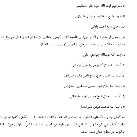
8 ـ مرحوم آیت الله شیخ علی مشکینی
9 شهید شیخ عبدالرحیم ربانی شیرازی
10 ـ حاج شیخ احمد پایانی
نیز جمعی از اساتید و اکابر حوزه ی علمیه که بر کرسی استادی آن چه از علم و عمل آموخته اند
به تربیت شاگردان پرداختند. برخی از این بزرگواران عبارت اند از:
1ـ آیت الله عبدالله جوادی آملی
2ـ آیت الله حاج آقا موسی شبیری زنجانی
3ـ آیت الله استاد حاج شیخ ناصر مکارم شیرازی
4 ـ آیت الله حاج شیخ حسین مظاهری اصفهانی
5 ـ آیت الله حاج شیخ حسین نوری همدانی
6 ـ آیت الله محمد مؤمن قمی
[24]
به گمان برخی ناآگاهان، ایشان با سیاست و فلسفه مخالفت داشتند، اما با نگاهی گذرا به ترب
داماد آشکار می گردد؛ زیرا، کسانی که زانوی تلمذ نزد ایشان زده اند، اکثراً از ارکان حرکت اسل
صلابت در سطح جهان شده است.