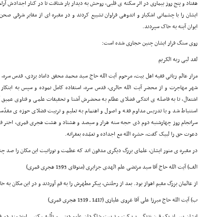
هفتاد و پنج روز بیماری در اثر سکته ی قلبی، روحش به دیدار یار شتافت تا در کنار اجدادش آرا
ایشان را با چشمانی اشکبار و اندوهی فراوان تشییع کردند و در مقبره ای از مقابر شرقی صحن
ایوان آینه به خاک سپردند.
روی سنگ فرار ایشان چنین حجاری شده است:
لقد لبی ربه الکریم
مزار عالم ربانی فقیه اهل بیت، مرحوم آیت الله حاج سید محمد محقق داماد یزدی، قدس سره، ک
شهر مهاجرت و از محضر آیت الله حائری، قدس سره، استفاده کامل نموده و سپس به ابتک
اشتغال، تا به فاصله ی اندکی فضلای عظام به محضرش آشنا و تحقیقات علمی و فتاوی عمیق آن
استنباط شد و با تدریس مداوم فقه و اصول و اهتمام به تعلیم و تربیت فضلای حوزه ی مقدّس
سرانجام روز چهارشنبه دوم ذی حجه سنه هزار و سیصد و هشتاد و هشت هجری قمری، اختر ف
دعوت حق را لبیک گفت، حشره الله مع اجداده و تغمّده بغفرانه.
در مقبره ی منور ایشان، علمای بزرگ دیگری مدفون اند که عظمت و نورانیت این مکان را صد چ
الف) آیت الله حاج آقا سید مرتضی علم الهدی جزایری (متوفای 1393 هجری قمری)
از عالمان بزرگ مقیم اهواز بود. بعد از رحلتش، پیکر مطهرش را به قم آوردند و در این مکان به خ
ب) آیت الله حاج میرزا علی آقا غروی علیاری (1417 ـ 1319 هجری قمری)
ایشان پس از یک قرن زندگی پربرکت و تربیت شاگردان علوم دینی و تألیف کتبی ارزشمند در ف