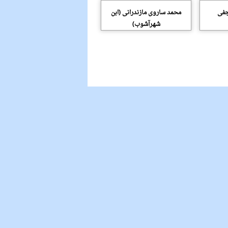
جفی
محمد ساروی مازندرانی (ابن
شهرآشوب)