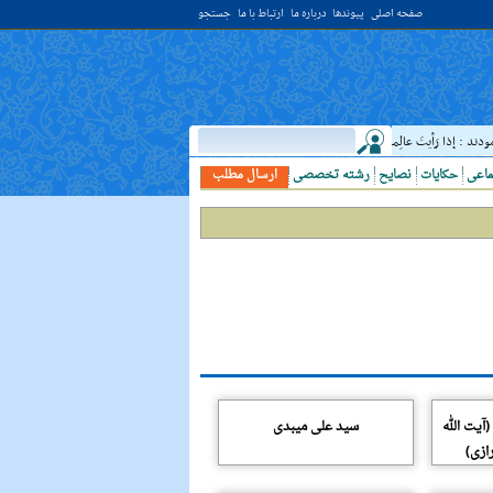
صفحه اصلی
پیوندها
درباره ما
ارتباط با ما
جستجو
: إذا رَأيتَ عالِما فَکُن لَهُ خادِما ؛ هرگاه دانشمندى ديدى، به او خدمت کن. ( غررالحکم ح ۴۰۴۴ )
ماعی
حکایات
نصایح
رشته تخصصی
ارسال مطلب
آیت الله
سید علی میبدی
ازی)