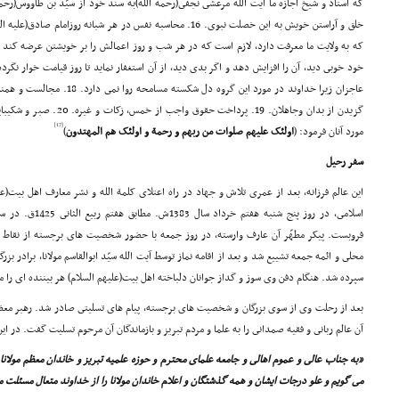
خلق و آراستن خویش به این خصلت نبوى. 16. محاسبه نفس در هر شبانه ر
که به ولایت ما معرفت دارد، لازم است که در هر شب و روز اعمالش را بر خویشتن عرضه کن
عاجزان زیرا خداوند در مورد این گرو
گزیدن از بدان وجاهلان. 19. پرد
[17]
مورد آنان فرمود: (
اولئک علیهم صلوات من ربهم و رحمة و اولئک هم المهتدون
)
سفر رحیل
این عالم فرزانه، بعد از عمرى تلاش و جهاد در راه اعتلاى کلمة الله و نشر معارف اهل بیت(ع
اسلامى، در روز پنج ش
فروبست. پیکر مطهّر آن عارف وارسته، در روز جمعه با حضور شخصیت هاى برجسته از نقاط م
محلى و ائمه جمعه تشییع شد و بعد از اقامه نماز توسط آیت الله سیّد ابوالقاسم مولانا، برادر 
سپرده شد. هنگام دفن وى سوز و گداز جوانان دلباخته اهل بیت(علیهم السلام) هر بیننده اى را 
بعد از رحلت وى از سوى بزرگان و شخصیت هاى برجسته، پیام هاى تسلیتى صادر شد. رهبر معظم
آن عالم ربانى و فقیه صمدانى را به علما و مردم تبریز و بازماندگان آن مرحوم تسلیت گفت. در ای
«به جناب عالى و عموم اهالى و جامعه علماى محترم و حوزه علمیه تبریز و خاندان معظم مولانا
مى گویم و علو درجات ایشان و همه گذشتگان و اعلام خاندان مولانا را از خداوند متعال مسئلت 