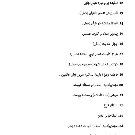
12. تعلیقه بر وجیزه شیخ بهایى
13. البیان فى تفسیر القرآن
(خطى).
14. الفاظ مشکله در قرآن
(خطى).
15. پیامبر اسلام و کثرت همسر.
16. چهل حدیث
(خطى).
17. شرح کلمات قصار نهج البلاغه
(خطى).
18. درّ تابناک در کلمات معصومین
(خطى).
19. فاطمه زهرا
(علیها السلام)
، سرور زنان عالمین
.
20 مهدى
(علیه السلام)
و مسئله غیبت.
21. مهدى
(علیه السلام)
و مسئله رجعت.
22. انتظار فرج
.
23. الملاحم و الفتن
.
24. مهدى
(علیه السلام)، نجات دهنده بشر.