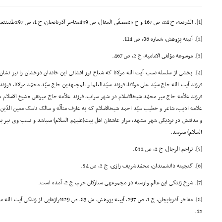
[1]
. الذریعه، ج 24، ص 167 و ج 25مصفّى المقال، ص 439مفاخر آذربایجان، ج 1، ص 297طنینتعهد، ص29.
[2]
. آیینه پژوهش، شماره 86، ص 114.
[3]
. موسوعة مؤلفى الامامیة، ج 2، ص 467.
[4]
. بخشى از سلسله نسب آیت الله مولانا که شعاع نور افشانى این خاندان درخشان را نیز نشان 
فرزند آیت الله حاج سیّد على مولانا، فرزند سیّدالعلما و المجتهدین حاج سیّد محمّد مولانا، فرز
فرزند علاّمه حاج میر محمّد شیخالاسلام در شهر سراب، فرزند علاّمه حاج میرنقى «شیخ الاسلام 
علامه ادیب، شاعر و خطیب سیّد احمد شیخالاسلام که به عارف متألّه و سالک ناسک معین الدّین 
و مدفنش در نزدیکى شهر مشهد، مزار عاشقان اهل بیت(علیهم السلام) مىباشد و نسب وى نیز به ه
السلام) مىرسد.
[5]
. تراجم الرجال، ج 2، ص 832.
[6]
. گنجینه دانشمندان، محمّدشریف رازى، ج 2، ص 54.
[7]
. شرح زندگى این عالم وارسته در مجموعهى ستارگان حرم، ج 2، آمده است.
[8]
12.