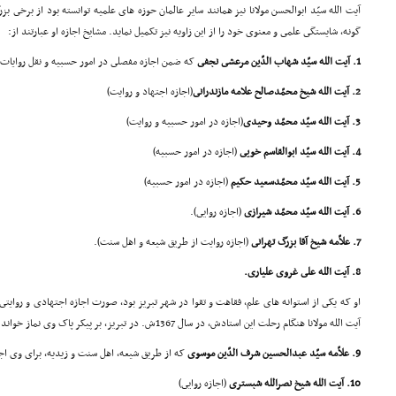
آیت الله سیّد ابوالحسن مولانا نیز همانند سایر عالمان حوزه هاى علمیه توانسته بود از برخى ب
گونه، شایستگى علمى و معنوى خود را از این زاویه نیز تکمیل نماید. مشایخ اجازه او عبارتند از:
1. آیت الله سیّد شهاب الدّین مرعشى نجفى
که ضمن اجازه مفصلى در امور حسبیه و نقل روایات، 
2. آیت الله شیخ محمّدصالح علامه مازندرانى
(اجازه اجتهاد و روایت)
3. آیت الله سیّد محمّد وحیدى
(اجازه در امور حسبیه و روایت)
4. آیت الله سیّد ابوالقاسم خویى
(اجازه در امور حسبیه)
5. آیت الله سیّد محمّدسعید حکیم
(اجازه در امور حسبیه)
6. آیت الله سیّد محمّد شیرازى
(اجازه روایى).
7. علاّمه شیخ آقا بزرگ تهرانى
(اجازه روایت از طریق شیعه و اهل سنت).
8. آیت الله على غروى علیارى.
او که یکى از استوانه هاى علم، فقاهت و تقوا در شهر تبریز بود، صورت اجازه اجتهادى و روایتى
آیت الله مولانا هنگام رحلت این استادش، در سال 1367ش. در تبریز، بر پیکر پاک وى نماز خواند.
9. علاّمه سیّد عبدالحسین شرف الدّین موسوى
که از طریق شیعه، اهل سنت و زیدیه، براى وى اج
10. آیت الله شیخ نصرالله شبسترى
(اجازه روایى)