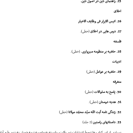
25. راهنماى دین در اصول دین.
اخلاق
26. انیس الابرار فى وظایف الاخیار
27. درس هایى در اخلاق
(خطى).
فلسفه
28. حاشیه بر منظومه سبزوارى.
(خطى).
ادبیات
29. حاشیه بر عوامل
(خطى)
متفرقه
30. پاسخ به سئوالات
(خطى)
31. هدیه دوستان
(خطى).
32. زندگى نامه آیت الله سیّد محمّد مولانا
(خطى)
33. داستانهاى راستین
(2 جلد)
بسیارى از این کتاب ها توسط انتشارات نور ولایت، وابسته به مؤسسه نیمه شعبان به زیور طبع آر