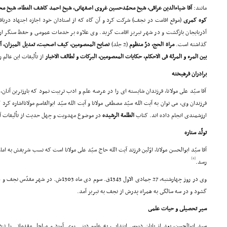
مانند:
آقا ضیاءالدین عراقى، شیخ محمّدحسین غروى اصفهانى، شیخ احمد کاشف الغطاء، شیخ مح
کوه کمرى
(موقع اقامت در نجف) شرکت کرد و آن گاه که از استادان خود اجازه اجتهاد دریا
آذربایجان بازگشت و در شهر تبریز اقامت گزید. وى علاوه بر خدمات عمومى و حفظ سنگر ارشاد
گذاشته است.
مراة الحج، درّ منظوم
(2 جلد)
نصایح المعصومین، کیف اصحبت، تعدیل المیزان، آ
بین المرء و المرئة فى الاحکام، حکایات المعصومین، البرکات و لطائف الاخبار
از تألیفات این عالم 
برادران فرهیخته
آقا سیّد على مولانا، فرزندان شایسته اى را در عرصه علم و ادب تربیت نمود که بارزترین آنان، 
فرزندان وى، مى توان به آیت الله سیّد مصطفى مولانا و آیت الله سیّد ابوالقاسم مولانااشاره ک
ارزشمندى انجام داده اند. کتاب
الطلعة الرشیده
در موضوع مهدویت و چهل حدیث از تألیفات آقا س
تولّد ستاره
آقا سیّد ابوالحسن مولانا، اوّلین فرزند آیت الله حاج سیّد على مولانا است که نسب شریفش به 
[4]
رسد.
وى در روز چهارشنبه، 27 جمادى الاول 1343ق. سوم
گشود و در سه سالگى به همراه پدرش از نجف به تبریز آمد.
سیر تحصیلى و حیات علمى
سید ابوالحسن، بعد از پایان دروس ابتدایى، به علوم دینى روى آورد و مراحل مقدماتى را نز