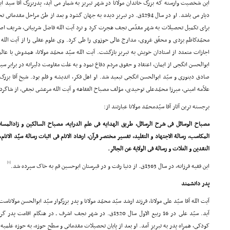
این شخصیت وارسته که بزرگ خاندان مولانا در شهر تبریز به شمار مى آید، پدربزرگ آقا سید ابوا
دیار مى باشد. او در سال 1294ق. در تبریز دیده به جهان گشود و بعد از طىّ مراحل
براى تکمیل تحصیلات به شهر مقدّس نجف هجرت کرد و نزد آیت الله فاضل شربیانى، شریف اصفه
محمّدکاظم یزدى و محقّق غروى، مدارج عالى حوزوى را طى کرد. وى علوم عقلى را از آیت الله 
اجازات متعدد از استادان خویش به تبریز بازگشت. آیت الله سیّد محمّد مولانا، همدوش با عا
ابوالحسن انگجى از ایمان، اعتقاد و حقوق مردم دفاع نمود و به علت مقاومت دلیرانه در برابر سی
صادق دینورى و سیّد ابوالحسن انگجى تبعید شد. او اهل فکر، اندیشه و قلم بود. شیخ آقا بزرگ 
علاّمه امینى، میرزا محمّدعلى توحیدى، مؤلف مصباح الفقاهه و آیت الله مرعشى نجفى، از شاگ
برجسته ترین آثار آقا سیّدمحمّد مولانا عبارتند از:
مصباح الوسائل فى شرح الرسائل، طریق الهدایه فى علم الدرایه، مصباح السالکین و زادالمسا
المکاسب، رسالة الاجتهاد و التقلید، تفسیر مختصر قرآن، ارشاد الانام فى اثبات رسالة سیّد الانام
النقدین و الغلات و رسالة فى الولایة عن الجائر.
[1]
این فقیه فرزانه، در سال 1363ق. از دنیا رفت و در قبرستان ابوحسین قم به خاک سپرده شد.
پدر دانشمند
آیت الله آقا سیّد على مولانا، فرزند ارشد سیّد محمّد مولانا و پدر بزرگوار سیّد ابوالحسن مولانا
آید. سیّد على در 16 ربیع الاول سال 1320ق. در شهر نجف اشرف ـ در 
کودکى، همراه پدر به تبریز آمد. او بعد از پایان تحصیلات مقدماتى و سطح حوزه، به حوزه عل