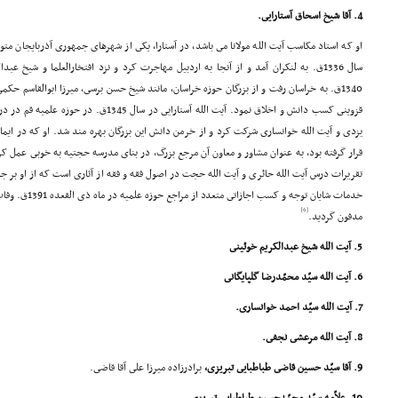
4. آقا شیخ اسحاق آستارایى.
او که استاد مکاسب آیت الله مولانا مى باشد، در آستارا، یکى از شهرهاى جمهورى آذربایجان مت
سال 1336ق. به لنکران آمد و از آنجا به اردبیل مهاجرت کرد و نزد افتخارالعلما و شیخ
1340ق. به خراسان رفت و از بزرگان حوزه خراسان، مانند شیخ حسن برسى، میرزا ابوالقاسم حکم
قزوینى کسب دانش و اخلاق نمود. آیت الله آستارایى
یزدى و آیت الله خوانسارى شرکت کرد و از خرمن دانش این بزرگان بهره مند شد. او که در ای
قرار گرفته بود، به عنوان مشاور و معاون آن مرجع بزرگ، در بناى مدرسه حجتیه به خوبى عمل ک
تقریرات درس آیت الله حائرى و آیت الله حجت در اصول فقه و فقه از آثارى است که از او بر جا
خدمات شایان توجه و
[6]
مدفون گردید.
5. آیت الله شیخ عبدالکریم خوئینى
6. آیت الله سیّد محمّدرضا گلپایگانى
7. آیت الله سیّد احمد خوانسارى.
8. آیت الله مرعشى نجفى.
9. آقا سیّد حسین قاضى طباطبایى تبریزى،
برادرزاده میرزا على آقا قاضى.