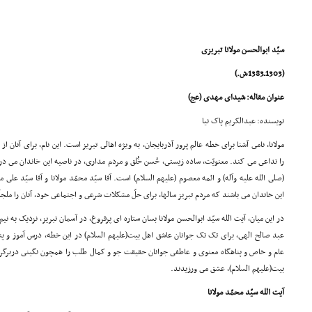
سیّد ابوالحسن مولانا تبریزى
(1303ـ1383ش.)
عنوان مقاله: شیداى مهدى (عج)
نویسنده: عبدالکریم پاک نیا
مولانا، نامى آشنا براى خطه عالم پرور آذربایجان، به ویژه اهالى تبریز است. این نام، براى آنان 
را تداعى مى کند. معنویّت، ساده زیستى، حُسن خُلق و مردم مدارى، در ناصیه این خاندان مى در
(صلى الله علیه وآله) و ائمه معصوم (علیهم السلام) است. آقا سیّد محمّد مولانا و آقا سیّد على
این خاندان مى باشند که مردم تبریز سالها، براى حلّ مشکلات شرعى و اجتماعى خود، آنان را ملجأ
در این میان، آیت الله سیّد ابوالحسن مولانا بسان ستاره اى پرفروغ، در آسمان تبریز، نزدیک به 
عبد صالح الهى، براى تک تک جوانان عاشق اهل بیت(علیهم السلام) در این خطه، درس آموز و پن
عام و خاص و پناهگاه معنوى و عاطفى جوانان حقیقت جو و کمال طلب را همچون نگینى دربرگرفته،
بیت(علیهم السلام)، عشق مى ورزیدند.
آیت الله سیّد محمّد مولانا