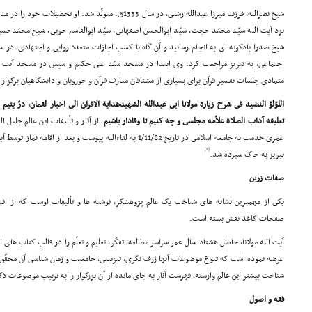
شیخ نصرالله، فرزند میرزا عبدالله رشتى، در سال 1333ق. متولّد 
نزد آیت الله سیّد محمّد حجت، سیّد ابوالحسن اصفهانى، سیّد ابوالقاسم خویى، شیخ محمّدحسی
اجتماعى، به تبریز مراجعت کرد. وى ابتدا در مسجد سیّد على حکیم و سپس در مسجد آیت ال
متمادى جلسات تفسیر قرآن براى بسیارى از مشتاقان معارف قرآن و حوزویان و دانشگاهیان برگزار 
اللؤلؤ النضید فى شرح زیارة مولانا ابى عبدالله الشهیدهدایة الاقران الى اخبار لقمان، درّ یتیم
تعلیقه آداب الصلاة علاّمه مجلسى و چه کنیم تا وفادار باشیم
، از آثار و تألیفات این عالم جلیل 
عمرى خدمت به جامعه اسلامى در تاریخ 1/11/82 به لقاءالله پیوست و 
[8]
تبریز به خاک سپرده شد.
صفات زرین
یکى از مهمترین نشانه هاى شناخت یک عالم پژوهشگر، نوشته ها و تألیفات اوست که از اند
صفحات کاغذ نقش بسته است.
آیت الله مولانا، حاصل هشتاد سال عمر سراسر مطالعه، تفکّر، تعلیم و تعلّم را در قالب کتاب ها
عرضه نموده است که تنوع موضوعات آنها ژرف نگرى، تیزبینى، جامعیت و زمان شناسى آن محقّق خ
شناخت بیشتر این عالم وارسته، فهرست آثار به جاى مانده از آن بزرگوار را به ترتیب موضوعات ذک
فقه و اصول