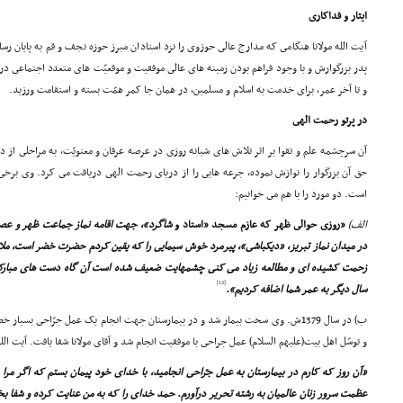
ایثار و فداکارى
آیت الله مولانا هنگامى که مدارج عالى حوزوى را نزد استادان مبرز حوزه نجف و قم به پایان رسا
پدر بزرگوارش و با وجود فراهم بودن زمینه هاى عالى موفقیت و موقعیّت هاى متعدد اجتماعى در 
و تا آخر عمر، براى خدمت به اسلام و مسلمین، در همان جا کمر همّت بسته و استقامت ورزید.
در پرتو رحمت الهى
آن سرچشمه علم و تقوا بر اثر تلاش هاى شبانه روزى در عرصه عرفان و معنویّت، به مراحلى ا
حق آن بزرگوار را نوازش نموده، جرعه هایى را از دریاى رحمت الهى دریافت مى کرد. وى برخى 
است. دو مورد را با هم مى خوانیم:
الف)
«روزى حوالى ظهر که عازم مسجد «استاد و
شاگرد»، جهت اقامه نماز جماعت ظهر و عصر ب
در میدان نماز تبریز، «دیکباشى»، پیرمرد خوش سیمایى را که یقین کردم حضرت خضر است، ملا
زحمت کشیده اى و مطالعه زیاد مى کنى چشمهایت ضعیف شده است آن گاه دست هاى مبارکش ر
[12]
سال دیگر به عمر شما اضافه کردیم».
ب) در سال 1379ش. وى سخت بیمار شد و در بیمارستان جهت انجام یک عمل جرّاحى بسیار 
و توسّل اهل بیت(علیهم السلام) عمل جراحى با موفقیت انجام شد و آقاى مولانا شفا یافت. آیت الله 
«آن روز که کارم در بیمارستان به عمل جرّاحى انجامید، با خداى خود پیمان بستم که اگر مرا ش
عظمت سرور زنان عالمیان به رشته تحریر درآورم. حمد خداى را که به من عنایت کرده و شفا بخ