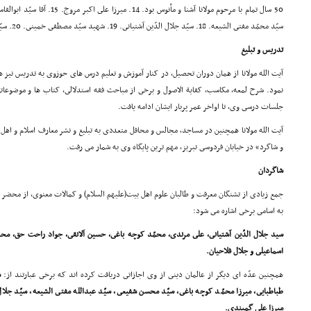
سیّد محمّد مفتى الشیعه. 18. سیّد جلال الدّین آشتیانى. 19. شهید سیّد مصطفى خمینى. 20. سیّد احمد روضاتى. 21. شیخ مسلم ملکوتى.
تدریس و تبلیغ
آیت الله مولانا از همان دوران تحصیل، در کنار آموزش و تعلیم درس هاى حوزوى به تدریس نیز 
نمود. شرح لمعه، مکاسب، کفایة الاصول و برخى از مباحث فقه استدلالى، کتاب ها و موضوعاتى 
جلسات درسى وى، تا اواخر عمر پربار ایشان ادامه یافت.
آیت الله مولانا همچنین در مساجد، مجالس و محافل متعددى به تبلیغ و نشر معارف اسلام و اه
و شاگرد» در خیابان فردوسى تبریز، مهم ترین پایگاه وى به شمار مى رفت.
شاگردان
جمع زیادى از تشنگان معرفت و طالبان علوم اهل بیت(علیهم السلام) و کمالات معنوى، از محضر پ
به اسامى برخى اشاره مى شود:
سید جلال الدّین آشتیانى، على مرندى، محمّد کوچه باغى، حسین اَلانقى، جواد راحت حق، محمّد
اسماعیلى و جلال فلاحیان.
همچنین عدّه اى دیگر از عالمان دینى از وى اجازاتى دریافت کرده اند که برخى عبارتند از:
س
طباطبایى، میرزا محمّد کوچه باغى، سیّد محسن شفیعى، سیّد عبدالله مفتى الشیعه، سیّد جل
میرزا على گمبندى.