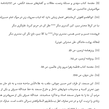
[9]
مولانعرشیان خاکنشین، ص 168.
[10]
. ابوالقاسم لاهوتى کرمانشاهى اشعار زیبایى دارد که ابیات معروف زیر در سوگ امام حسین(عل
بیا در کربلا محشر ببین، کین گسترى بنگر *** نظر کن در حریم کبریا، غارتگرى بنگر
فروشنده حسین و جنس هستى، مشترى یزدان*** بیا کلا ببین، بایع نگر کن، مشترى بنگر
(مقاله، روایت ماندگار، على صدرایى خویى).
[11]
. ویژهنامه اربعین، ص 45.
[12]
. ویژنامه اربعین، ص 34.
[13]
. مقدمه کتاب فاطمه زهرا سرور زنان عالمین، ص 10.
[14]
. جان جهان، ص 150.
[15]
. این مسجد، از طرف امیر حسین چوپانى، ملقب به علاءالدّین ساخته شده و به نام خان مغول
چون تحریر کتیبه و مندرجات دیوارهاى داخل و خارج مسجد به خط عبدالله صیرفى و یکى از
مردم، آن جا را به عنوان مسجد استاد و شاگرد مىنامیدند. عبدالله صیرفى یکى از معروفترین 
زیادى را تربیت کرد و در نشر معارف اهل بیت(علیهم السلام)نقش بسزائى داشت است. مبارک د