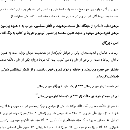
افزون بر آثار موفق، وى در پاسخ به شبهات اعتقادى و مذهبى نیز اهتمام ویژه اى داشت که بر
است همچنین مقالاتى نیز از وى در جاهاى مختلف چاپ شده است که برخى عبارتند از:
مهدى
(علیه السلام)
از دیدگاه اهل سنت، مهدویت 
مهدى (عج)، مهدى موعود و حدیث ثقلین، مقدمه بر تفسیر الوجیز و تقریظ بر کتاب به رنگ آفتا
انس با بزرگان
ارتباط با عالمان و اندیشمندان، یکى از عوامل تأثیرگذار در شخصیت مردان بزرگ است به همین جه
با آنان ارتباط داشت، از برخى از آنان یاد مى کنیم. آیت الله مولانا درباره یکى از آنان ـ علاّمه م
«ایشان هم حجره من بودند و حافظه و ذوق شعرى خوبى داشتند و از اشعار ابوالقاسم لاهوتى 
یادداشت کرده ام.
اى ماه بسان یار من مى مانى *** اى شب تو به روزگار من مى مانى
[10]
اى ابر سیه تو هم بدین حالت زار *** بر دیده اشکبار من مى مانى