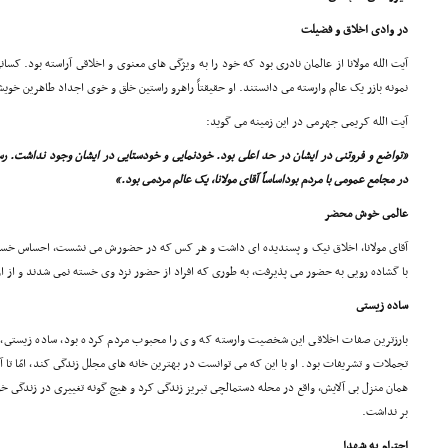
در وادى اخلاق و فضیلت
آیت الله مولانا از عالمان نادرى بود که خود را به ویژگى هاى معنوى و اخلاقى آراسته بود. کسان
نمونه بازر یک عالم وارسته مى دانستند. او حقیقتاً راهرو راستین خلق و خوى اجداد طاهرین خوی
آیت الله کریمى جهرمى در این زمینه مى گوید:
«تواضع و فروتنى در ایشان در حد اعلى بود. خودنمایى و خودستایى در ایشان وجود نداشت. ر
در مجامع عمومى با مردم بوداساساً آقاى مولانا، یک عالم مردمى بود.»
عالمى خوش محضر
آقاى مولانا، اخلاق نیک و پسندیده اى داشت و هر کس که در حضورش مى نشست، احساس خستگى
با گشاده رویى به حضور مى پذیرفت، به طورى که افراد از حضور نزد وى خسته نمى شدند و از ا
ساده زیستى
بارزترین صفات اخلاقى این شخصیت وارسته که وى را محبوب مردم کرده بود، ساده زیستى، ز
تجملات و تشریفات بود. او با این که مى توانست در بهترین خانه هاى مجلل زندگى کند، امّا تا
همان منزل بى آلایش، واقع در محله دستمالچى تبریز زندگى کرد و هیچ گونه تغییرى در زندگى خ
بر نداشت.
احترام به شهدا