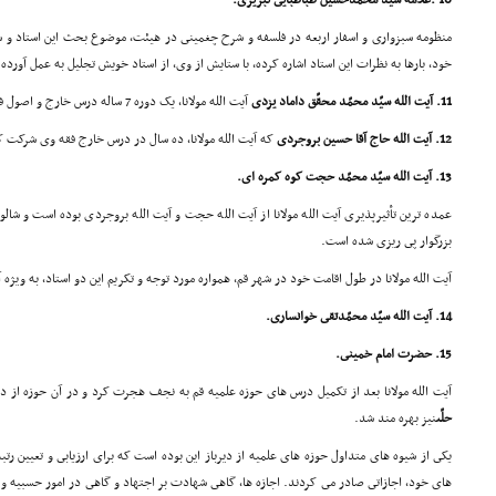
10 .علاّمه سیّد محمّدحسین طباطبایى تبریزى.
منظومه سبزوارى و اسفار اربعه در فلسفه و شرح چغمینى در هیئت، موضوع بحث این استاد و شاگ
خود، بارها به نظرات این استاد اشاره کرده، با ستایش از وى، از استاد خویش تجلیل به عمل آورده
11. آیت الله سیّد محمّد محقّق داماد یزدى
آیت الله مولانا، یک دوره 7 ساله درس خارج و اصول فقه را از وى آموخته است.
12. آیت الله حاج آقا حسین بروجردى
که آیت الله مولانا، ده سال در درس خارج فقه وى شرکت ک
13. آیت الله سیّد محمّد حجت کوه کمره اى.
عمده ترین تأثیرپذیرى آیت الله مولانا از آیت الله حجت و آیت الله بروجردى بوده است و شال
بزرگوار پى ریزى شده است.
آیت الله مولانا در طول اقامت خود در شهر قم، همواره مورد توجه و تکریم این دو استاد، به ویژ
14. آیت الله سیّد محمّدتقى خوانسارى.
15. حضرت امام خمینى.
آیت الله مولانا بعد از تکمیل درس هاى حوزه علمیه قم به نجف هجرت کرد و در آن حوزه از
حلّى
نیز بهره مند شد.
یکى از شیوه هاى متداول حوزه هاى علمیه از دیرباز این بوده است که براى ارزیابى و تعیین رت
هاى خود، اجازاتى صادر مى کردند. اجازه ها، گاهى شهادت بر اجتهاد و گاهى در امور حسبیه و ب