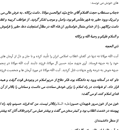
هاى خویش مى نویسد:
«جناب مستطاب حجت الاسلام آقاى حاج سیّد ابوالحسن مولانا ـ دامت برکاته ـ به عرض عالى مى 
و تبریک ورود حقیر به شهر مقدّس قم بود، واصل و موجب تشکر گردید. از عواطف کریمه و تفقد
دامت برکاتهم ـ را از خداى متعال خواستارم. ان شاء الله در مظانّ استجابت دعا، حقیر را فراموش 
و السلام علیکم و رحمة الله و برکاته
ذى الحجه
آیت الله مولانا نه تنها در گفتار، انقلاب اسلامى ایران را تأیید کرده و با جان و دل از آرمان ها
جبهه شوش به درجه رفیع شهادت نایل گردید. آیت الله مولانا در مورد آرمان ها و شخصیت فرز
«او که در آستانه ورود به دانشگاه بود، فکر دفاع از حریم اسلام در وجودش قوت گرفت و همه
قرار داد. او شهادت در راه اسلام را براى خودش سعادت مى دانست و سعادتى را بالاتر از آ
فداى اسلام کند، او مى گفت:
خون من از خون سرور شهیدان، حسین
(علیه السلام)
بالاتر نیست. من که فرزند حسینم، باید راه ا
پیوسته در خدمت انقلاب بود و کمتر سخن مى گفت و بیشتر عمل مى کردبرخلاف آنان که بیشتر
از منظر دانشمندان