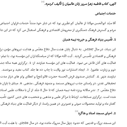
[13]
الهى، کتاب فاطمه زهرا سرور زنان عالمیان را تألیف کردم».
خدمات اجتماعى
آقا سیّد ابوالحسن مولانا از عالمان کم نظیرى بود که در دیار خود منشأ خدمات فراوان اجتماع
مردم و گسترش فرهنگ دستگیرى از محرومان اقتصادى و فرهنگى استقبال مى کرد که در این جا ب
1. تأسیس بنیاد فرهنگى و خیریه نیمه شعبان
این بنیاد، در سال 1367ش. به دنبال پایان هشت سال دفاع مقدّس و هدایت نیروهاى 
فرهنگى و اقتصادى تأسیس گردید. آیت الله مولانا که از سیاستگذاران این مؤسسه بود، با تمام ت
فعالیّت هاى آنان تلاش مى نمود. فعالیّت هاى ای
تحقیقاتى غدیر، در راستاى جذب نیروه
دفاع مقدّس. 7. نشر سالانه ویژه نامه نیمه شعبان که تا 
شده است. برگزارى مسابقات، ارتباط با مراکز علمى و مذهبى و شخصیت هاى دینى کشور، تأس
گفتار ماه و تولید محصولات صوتى و تصویرى در همین راستا، از دیگر فعالیّت هاى بنیاد فرهنگى و
[15]
2. احیاى مسجد استاد و شاگرد
این مسجد بزرگ و قدیمى که حدود چهل سا