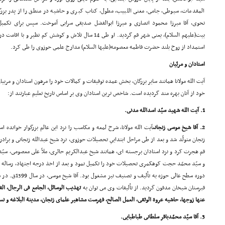
المقدمات، سیوطى، جامى، مغنى اللبیب، مطول، کتاب کبرى و حاشیه در منطق را از پدر بزرگو
بیت(علیهم السلام)، یعنى شهر قم گردید. او طى 14 سال تلاش و کوش
استمداد از روح بلند حضرت فاطمه معصومه(علیها السلام) مدارج علمى حوزوى را طى کرد.
استادان و مربّیان
آیت الله مولانا همانند سایر بزرگان، بخش عمده توفیقات و کمالات خود را مرهون استادان و مر
خود از آنان بهره مند گردیده است. شاخص ترین استادان وى بر اساس تاریخ تعلیم عبارتند از:
1. آیت الله شهید سیّد اسدالله مدنى.
2. آقا شیخ موسى زنجانى
قم هجرت کرد و نزد استادان برجسته اى، همانند شیخ عبدالکریم حائرى، ملاّ على معصومى، سیّ
و سیّد محمّد حجت کوهکمرى تحصیلات خود را تکمیل نمود و بعد از اخذ درجه اجتهاد، رساله عم
دوره سطح عالى حوز
قبرستان شیخان مدفون گردید. از تألیفات وى مى توان به
تهذیب الوسائل، الجامع فى الرجال، الف
عنها زوجها، حاشیه عروة الوثقى، العمل الصالح، فهرست مشاهیر علماى زنجان، مدینة البلاغه و 
3. آقا سیّد محمّدباقر سلطانى طباطبایى.