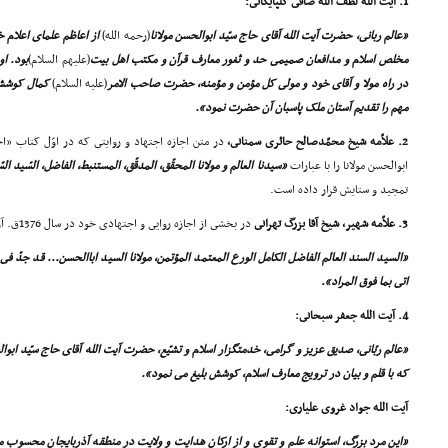
1. آیت الله لطف الله صافى گلپایگانى:
«عالم ربانى، حضرت آیت الله آقاى حاج سیّد ابوالحسن مولانا
(رحمه الله)
از اعاظم علماى اعلام خ
مخلص اسلام و مدافعان صمیمى حد و ثغور معارف قرآن و مکتب اهل بیت
(علیهم السلام)
بود. او
در راه مولا و آقاى خود و مولى کل مؤمن و مؤمنه، حضرت صاحب الامر
(علیه السلام)
کمال کوشش 
مهم را تقدیم آستان ملک پاسبان آن حضرت نمود».
2. علاّمه شیخ محمّدصالح حائرى سمنانى،
در متن اجازه اجتهاد و روایتى که در اوّل کتاب «ا
ابوالحسن مولانا را با عبارات
«سیدنا العالم و مولانا المحقّق، المدقّق، المستنبط، الفاضل، السّید ا
تمجید و ستایش قرار داده است.
3. علاّمه شهیر، شیخ آقا بزرگ تهرانى
در بخشى از اجازه روایى و اجتهادى خود در سال 1376ق. آورده است:
«السید السند العالم الفاضل الکامل الورع المعتمد المؤتمن، مولانا السید اباالحسن... قد جدّ ف
اتى بما فوق المراد».
4. آیت الله جعفر سبحانى:
«عالم ربّانى، صدیق عزیز و گرامى، خدمتگزار اسلام و تشیّع، حضرت آیت الله آقاى حاج سیّد ابوال
که با قلم و بیان در ترویج معارف اسلام، کوشش بلیغ مى نمود».
آیت الله جواد غروى علیارى:
«این مرد بزرگ، استوانه علم و تقوى و از ارکان هدایت و ولایت در منطقه آذربایجان محسوب 