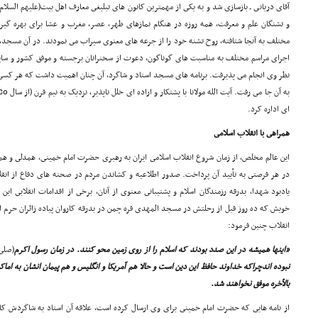
آقاى دریانى ـ بازسازى شد و به یکى از مهمترین کانون هاى تبلیغى معارف اهل بیت(علیهم السلا
و تشنگان علم و معرفت، همه روزه در هنگام نمازهاى ظهر، عصر، مغرب و عشا براى بهره گیرى 
مختلف به آنجا شتافته، روح تشنه خود را از جرعه هاى معنوى سیراب مى نمودند. در آن مسجد، علا
اجراى مراسم مختلف به مناسبت هاى گوناگون، دعوت از سخنرانان برجسته و موفق کشور و سایر
نظر وى انجام مى پذیرفت. برنامه هاى مسجد استاد و شاگرد، آن چنان اهمیت داشت که هر کسى ش
اى اداره کرد.
همراهى با انقلاب اسلامى
این عالم مخلص، از زمان شروع انقلاب اسلامى ایران به رهبرى حضرت امام خمینى، همدلى و همر
در هر فرصتى به تأیید آن پرداخت. صدور اطلاعیه و کشاندن مردم در صحنه هاى دفاع از انق
یادبود شهدا، بدرقه رزمندگان اسلام و پشتیبانى معنوى از آنان، برخى از اقدامات انقلابى 
خویش که ده روز قبل از رحلتش در مسجد المهدى قره چمن در بدرقه کاروان پیاده زائران حرم اما
انقلاب چنین فرمود:
«اینها همیشه در این صدد بودند که اسلام را از روى زمین محو کنند. در زمان رسول اکرم
(صلى 
نبوده اندچراکه خداوند حافظ این دین است و حالا هم آمریکا و انگلیس و هم پیمان انشان به ام
بالأخره موفق نخواهند شد.
از نامه هایى که حضرت امام خمینى براى وى ارسال کرده است، علاقه آن استاد به شاگردش کامل