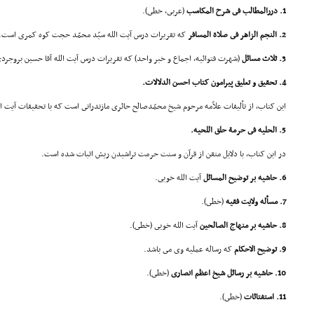
1. دررالمطالب فى شرح المکاسب
(عربى، خطى).
2. النجم الزاهر فى صلاة المسافر
که تقریرات درس آیت الله سیّد محمّد حجت کوه کمرى است.
3. ثلاث مسائل
(شهرت فتوائیه، اجماع و خبر واحد) که تقریرات درس آیت الله آقا حسین بروج
4. تحقیق و تعلیق پیرامون کتاب احسن الدلالات.
این کتاب، از تألیفات علاّمه مرحوم شیخ محمّدصالح حائرى مازندرانى است که با تحقیقات آیت ال
5. الحلیه فى حرمة حلق اللحیه.
در این کتاب، با دلایل متقن از قرآن و سنت حرمت تراشیدن ریش اثبات شده است.
6. حاشیه بر توضیح المسائل
آیت الله خویى.
7. مسأله ولایت فقیه
(خطى).
8. حاشیه بر منهاج الصالحین
آیت الله خویى (خطى).
9. توضیح الاحکام
که رساله عملیه وى مى باشد.
10. حاشیه بر رسائل شیخ اعظم انصارى
(خطى).
11. استفتائات
(خطى).