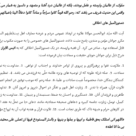
سلوک، از عالمان وارسته و عامل بودند، بلکه از عالمان درد آشنا و متعهد و دلسوز به شمار مى
واقعى این حدیث شریف مى باشد که: رحم الله قوماً کانوا سراجاً و مناداً کانوا دعاتاً الینا باعمال
دستورالعمل هاى اخلاقى
آیت الله سیّد ابوالحسن مولانا علاوه بر ارشاد عمومى مردم و عرضه معارف اهل بیت(علیهم السل
مکرر جوانان مؤمن و متدین، پاسخ مثبت داده، دستورالعمل هاى خصوصى را به صورت مکتوب برا
قابل استفاده بود ـ صادر مى کرد. آن فقیه وارسته، در یک دستورالعمل اخلاقى که به
انیس الابرار
شرح ذیل براى جوانان جویاى حقیقت و سعادت بیان فرموده است:
1. ملازمت تقوا و پرهیزگارى و پیرو
تلاوت قرآن، همراه
طاهرین و فرزندان آنان. 10. دستگ
در کارهاى حرام و شبهه ناک که طریق نجات است. 13. تلاوت قرآن و هدیه ثواب آن به ارواح مؤمنین بى وارث. 14. خواندن دعاى
«اللهم انى اسئلک بحق فاطمة و ابیها و بعلها و بنیها و بالسرّ المستودع فیها ان تصلى على محمّد
بى ما انا اهله»