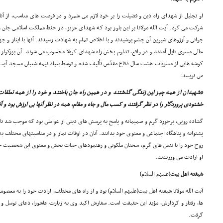
او تجلیل از شهداى راه دین و فضیلت را بر خود لازم مى شمرد و در فرصت هاى مناسب، از آنان
شرکت مى کرد. آیت الله مولانا بر این باور بود که شهداى عزیز، در حفظ مملکت اسلامى جان ر
جوانى و آرزوهاى شیرین آن چشم پوشیدند و با اخلاص تمام به شهادت رسیدند. آنها با ایثار و ج
عالى معنوى نایل آمدند و در واقع، تداوم بخش راه شهداى کربلا محسوب مى شوند. آن بزرگوار
گوشه هایى از معنویات هشت سال دفاع مقدّس تألیف شده و توسط بنیاد نیمه شعبان مسجد آیت 
مى نویسد:
«شهیدان از همه چیز این زندگى گذشتند و در همین راه جان باختند و خود را از همه تعلقات و
خشنودى پروردگار را در نظر گرفتند و کسب مال و جاه و مقام، همه در نظر آنها بى ارزش بود و آ
گشاده رویى، برخورد گرم و صمیمانه و پاسخ به پرسش هاى دینى از عواملى بود که موجب شد تا جوان
پشتوانه و پناهگاه اجتماعى و معنوى خود بدانند. آنان در اوقات نماز و در مناسبتهاى مختلف به
روح خود را با نفس هاى گرم، سخنان ملکوتى و رهنمودهاى حیات بخش و معنوى این شخصیت خو
او ارادت مى ورزیدند.
شیفته اهل بیت
(علیهم السلام)
آیت الله مولانا شیفته اهل بیت(علیهم السلام) بود و از راه هاى مختلف، ارادت خود را به معصومین
ها، رفتار و کردارش، مؤید این حقیقت است. سفارش اکید وى به زیارت عاشورا، دعاى توسل و 
گرفت.