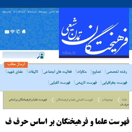
صفحه اصلی
پیوندها
درباره ما
ارتباط با ما
جستجو
ارسال مطلب
رشته تخصصی
نصایح
حکایات
فعالیت های اجتماعی
تالیفات
علمای شهید
فهرست جغرافیایی
فهرست تاریخی
فهرست الفبایی
خانه
موضوعات
فهرست الفبایی علما و فرهیختگان
فهرست علما و فرهیختگان بر اساس
حرف ف
فهرست علما و فرهیختگان بر اساس حرف ف