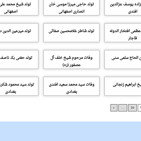
زاده یوسف عزالدین
تولد حاجی میرزا موسی خان
تولد شیخ محمد علی
افندی
انصاری اصفهانی
اصفهانی
 عظمی افتخار الدوله
تولد شاطر غلامحسین صفائی
تولد میرعین الدین د
قاجار
ن الحاج سلمی سنی
وفات مرحوم شیخ خلف آل
تولد حفنی بک ناصف
عصفور (ره)
خ ابراهیم زنجانی
وفات سید محمد سعید افندی
تولد سید محمود شکر
بغدادی
بغدادی
»
...
10