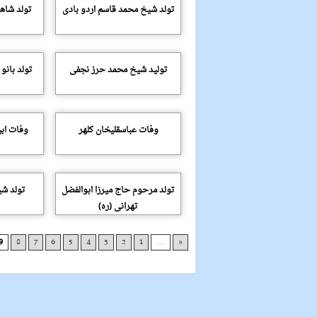
تولد شیخ محمد قاسم اردو بادی
تولد شاه
تولید شیخ محمد حرز نجفی
تولد بانو
وفات عباسقلیخان کلهر
وفات اب
تولد مرحوم حاج میرزا ابوالفضل
تولد شی
تهرانی (ره)
9
8
7
6
5
4
3
2
1
...
«