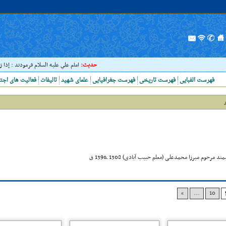
حدیث:
امام علي عليه السلام فرمودند : إذا رَأيتَ
فهرست الفبایی
فهرست تاریخی
فهرست جغرافیایی
علمای شهید
تالیفات
فعالیت های اجت
ر
»
...
10