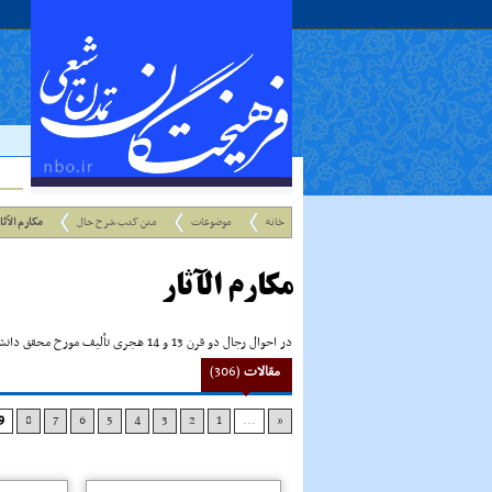
خانه
موضوعات
متن کتب شرح حال
مکارم الآثا
مکارم الآثار
در احوال رجال دو قرن 13 و 14 هجری تألیف مورخ محقق دانشمند مرحوم میرزا محمدعلی (معلم حبیب آبادی) 1308 ـ‌1396 ق
مقالات
(306)
9
8
7
6
5
4
3
2
1
...
«