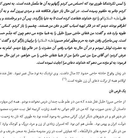
را لمس نکردندامّا طورى بود که احساس مى کردم رگهایم به آن ها متّصل شده است. به نحوى 
کردم جانم به حلقوم رسیده است. در این حال باز دیوار شکافته شد و مردى بیرون آمد و به آن
على
(علیه السلام)
او را نزد خداوند شفاعت کرده است تا به دنیا بازگردد. پس آن دو برخاستند و رفت
اطرافم بودند دیدم که در فکر تهیه اسباب کفن و دفن من هستند. چشمم را باز کردم. کسانى 
علویه وارد شد و گفت: من شفاى حاجى میرزا خلیل را به شما مژده مى دهم چون که جدّم حس
است. پس ماجراى رفتن خود به حرم مطهّر امام حسین
(علیه السلام)
را برایمان بازگو کرد و گفت 
به حضرت توسّل نمودم و در آن حال به خواب رفتم. آن حضرت را در عالم رؤیا دیدم. امام به 
عرض کردم: اى آقاى من! من نمى دانم! من از شما شفاى حاجى را مى خواهم. در این حال ح
فرمود: به تو مژده مى دهم که خداوند دعاى مرا اجابت نموده است.
در زمان وقوع حادثه حاجى حدود 27 سال داشت. وى نزدیک به نود سال عم
[4]
)
(
اولادم همه از برکت دعاى آن زن علویه است.
یک قرص نان
از حاجى میرزا خلیل نقل شده که من در علم طب چندان درس نخوانده بودم. همه این مهار
داستان آن بدین صورت بود که من در ایّام جوانى به قصد زیارت کریمه اهل بیت حضرت معصومه
در شهر قم و در شهرهاى دیگر ایران گرانى سختى به وجود آمده بود به طورى که نان به زحمت
دولت ایران و روس بود. علّتش هم این بود که اسیران زیادى از زن و مرد، بزرگ و کوچک وار
من در یکى از حجره هاى دارالشّفاء ـ که عمارتى است در زیر مدرسه متّصل به صحن شریف و در 