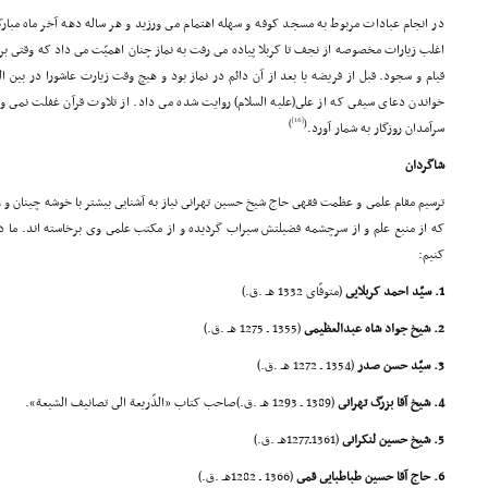
در انجام عبادات مربوط به مسجد کوفه و سهله اهتمام مى ورزید و هر ساله دهه آخر ماه م
اغلب زیارات مخصوصه از نجف تا کربلا پیاده مى رفت به نماز چنان اهمیّت مى داد که وقتى بر
قیام و سجود. قبل از فریضه یا بعد از آن دائم در نماز بود و هیچ وقت زیارت عاشورا در بین 
خواندن دعاى سیفى که از على(علیه السلام) روایت شده مى داد. از تلاوت قرآن غفلت نمى ورز
[16]
)
(
سرآمدان روزگار به شمار آورد.
شاگردان
ترسیم مقام علمى و عظمت فقهى حاج شیخ حسین تهرانى نیاز به آشنایى بیشتر با خوشه چینان و رو
که از منبع علم و از سرچشمه فضیلتش سیراب گردیده و از مکتب علمى وى برخاسته اند. ما در ا
کنیم:
1. سیّد احمد کربلایى
(متوفّاى 1332 هـ .ق.)
2. شیخ جواد شاه عبدالعظیمى
(1355 ـ 1275 هـ .ق.)
3. سیّد حسن صدر
(1354 ـ 1272 هـ .ق.)
4. شیخ آقا بزرگ تهرانى
(1389 ـ 1293 هـ .ق.)صاحب کتاب «الذّریعة الى تصانیف الشیعة».
5. شیخ حسین لنکرانى
(1361ـ1277هـ .ق.)
6. حاج آقا حسین طباطبایى قمى
(1366 ـ 1282هـ .ق.)