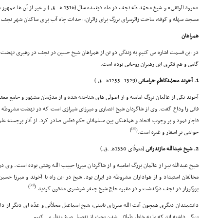
«عروة الوثقى» و شیخ محمّد طه نجف در ماه ذیقعده سال 
مسجد سهله و کوفه، ساخت زائرسراى بزرگ براى زائران، احداث چاه آب براى ساکنان شهر نجف
همراهان
در این قسمت اشاره مى کنیم به زندگى دو تن از همراهان شیخ حسین در نجف در رهبرى نهضت
گامى و هم فکرى این رهبران روحانى بوده است.
1. آخوند محمّدکاظم خراسانى
(1329 ـ 1255هـ .ق.)
آخوند یکى از عالمان بزرگ امامیه و از اصولى هاى شناخته شده و از مدرّسان مشهور و جامع معق
فانى را وداع گفت. وى از شاگردان شیخ انصارى و میرزاى شیرازى است که در نهضت مشروطه
قاجار نمود و بر وجوب اتحاد و هماهنگى بین مسلمانان حکم قطعى صادر کرد. از آثار برجسته علم
[22]
)
(
حواشى بر اسفار و غیره است.
2. شیخ عبدالله مازندرانى
(متوفّاى 1330هـ .ق.)
شیخ عبدالله نیز از عالمان بزرگ امامیه و از شاگردان میرزا حبیب الله رشتى بوده است. و
مخالفان استبداد و از هواداران مشروطه در ایران بود. شیخ در این راه با آخوند و میرزا حسین
[23]
)
(
بزرگورار در نجف درگذشت و در مقبره حاج شیخ جعفر شوشترى مدفون گردید.
دانشمندان دیگرى همچون آیت الله میرزاى نایینى، شیخ اسماعیل محلاّتى و عدّه اى دیگر از د
بزرگى داشته اند که ما به خاطر طولانى شدن بحث از تفصیل صرف نظر مى کنیم.