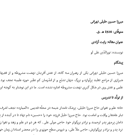
میرزا حسین خلیلى تهرانى
متوفّاى: 1326 هـ .ق.
عنوان مقاله: رایت آزادى
نویسنده: نورالدّین على لو
پیشگام
میرزا حسین خلیلى تهرانى یکى از رهبران سه گانه، از نقش آفرینان نهضت مشروطه و از فقیهان
شیرازى از مراجع تقلید پرآوازه و بزرگ جهان تشیّع و از مُدّرسان کم نظیر حوزه علمیه نجف بو
علمى و نقش وى در شکل گیرى نهضت مشروطه اشاره نشده است. ما در این نوشتار به گوشه اى از
از تولّد تا تدریس
تبار عاشقان ولایت و امامت بود. حاج میرزا خلیل فرزند خود را «حسین» نام نهاد تا در آینده از 
دامان پرمهر پدر ارجمند و برادر بزرگوار خود حاجى مولى على ـ که هر دو در علم و زهد و تقوا زب
نزد پدر و برادر بزرگوارش، حاجى ملاّ على، و دروس سطح حوزوى را در محضر استادان زمان خود