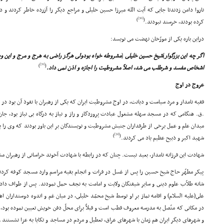
ناروا دامن زدندتا جایى که آیت الله میرزا حسین خلیلى و مراجع دیگر را آزرده خاطر کردند و 
[30]
)
(
کرده بودند، خرسند نبودند.
دراین باره یکى از مورّخان نهضت مى نویسد:
اگر چه این بزرگوار
]
شیخ حسین خلیلى
[
مشروطه خواه بودولى هرگز راضى به هرج و مرج و این وضع
[31]
)
(
اشخاص مفسد و شرطلب مى شد، اصلاً مشروطیت را اجازه و اذن نمى داد.
عروج در اوج
.ق. هنگامى که در مسجد سهله مشغول عبادت پروردگار و راز و نیاز به درگاه بى نیاز بود، جان
میدان علم و عمل برخى از طرفداران جنبش مشروطیت و نویسندگان بر این باور بودند که وى را به
[32]
)
(
شهید اکبر و ذبیح عظیم یاد مى کردند.
شهادت این فرزانه نامدار، بعید نیست. چنان که در رابطه با شهادت آخوند خراسانى از رهبران م
پیکر مطهّر حاج شیخ حسین را پس از غسل در فرات و انجام بقیه مراسم وارد مسجد کوفه کردند
شانه طلاّب علوم دینى و سایر شیفتگان ولایت و امامت به نجف حمل نمودند. پس از طواف دادن
على(علیه السلام) و اقامه نماز بر او توسط شیخ محمّد خلیلى، در میان غم و اندوه دوستداران 
در مکانى که متّصل به مدرسه معروف قطب است و قبلاً براى محلّ دفن خویش تعیین نموده بود، 
و شهرهاى دیگر ایران هم زمان با شهرهاى عراق، تعطیل و مردم در مساجد و تکایا به عزا نشستند 