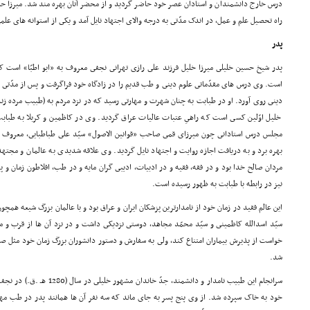
درس خارج دانشمندان و استادان عصر خود حاضر گردید و از محضر آنان بهره مند شد. میرزا ح
راه تحصیل علم و عمل، در اندک مدّتى به درجه والاى اجتهاد نایل آمد و یکى از استوانه هاى علم
پدر
است. وى درس هاى مقدّماتى علوم دینى و طب قدیم را در زادگاه خود فراگرفت و پس از مدّتى 
دینى روى آورد. او در طبابت به چنان شهرت و مهارتى رسید که در نزد مردم به (طبیب مرده زن
خلیل اوّلین کسى است که راهىِ عتبات عالیات عراق گردید. وى در کاظمین و کربلا به طبا
مجلس درس استادانى چون میرزاى قمى صاحب «قوانین الاصول» سیّد على طباطبایى، معروف
بهره برد و به دریافت اجازه روایت و اجتهاد نایل گردید. وى علاقه شدیدى به عالمان و مجته
مردان صالح خدا بود و در فقه، فقیه و در ادبیات، ادیبى گران مایه و در طب، افلاطون زمان و 
نیز در رابطه با طبابت به ظهور رسیده است.
این عالم فقید در زمان خود از نامدارترین پزشکان ایران و عراق بود و با عالمان بزرگ شیعه ه
سیّد اسدالله کاظمینى و سیّد محمّد مجاهد، دوستى نزدیکى داشت و در نزد آن ها از قرب و من
خواست از پذیرش بیماران امتناع کند، ولى به سفارش و دستور دانشوران بزرگ زمان خود مثل صا
شد.
سرانجام این طبیب نامدار و دانشمند
خود به خاک سپرده شد. از وى پنج پسر به جاى ماند که سه نفر آن ها همانند پدر در طب مهار