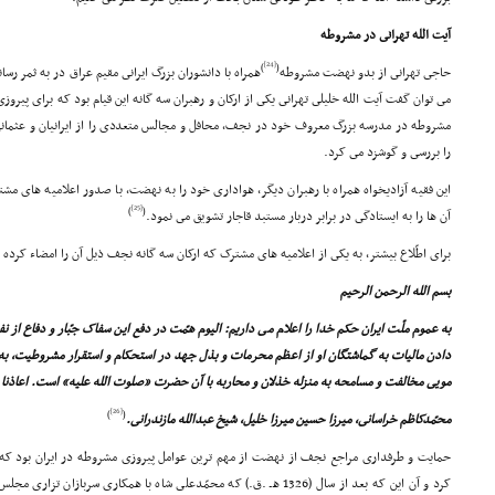
آیت الله تهرانى در مشروطه
[24]
)
(
حاجى تهرانى از بدو نهضت مشروطه
همراه با دانشوران بزرگ ایرانى مقیم عراق در به ثمر ر
مى توان گفت آیت الله خلیلى تهرانى یکى از ارکان و رهبران سه گانه این قیام بود که براى پیرو
مشروطه در مدرسه بزرگ معروف خود در نجف، محافل و مجالس متعددى را از ایرانیان و عثمانى
را بررسى و گوشزد مى کرد.
این فقیه آزادیخواه همراه با رهبران دیگر، هوادارى خود را به نهضت، با صدور اعلامیه هاى مشترک
[25]
)
(
آن ها را به ایستادگى در برابر دربار مستبد قاجار تشویق مى نمود.
براى اطّلاع بیشتر، به یکى از اعلامیه هاى مشترک که ارکان سه گانه نجف ذیل آن را امضاء کرده ا
بسم الله الرحمن الرحیم
به عموم ملّت ایران حکم خدا را اعلام مى داریم: الیوم همّت در دفع این سفاک جبّار و دفاع از 
دادن مالیات به گماشتگان او از اعظم محرمات و بذل جهد در استحکام و استقرار مشروطیت، به من
مویى مخالفت و مسامحه به منزله خذلان و محاربه با آن حضرت «صلوت الله علیه» است. اعاذنا ا
[26]
)
(
محمّدکاظم خراسانى، میرزا حسین میرزا خلیل، شیخ عبدالله مازندرانى.
حمایت و طرفدارى مراجع نجف از نهضت از مهم ترین عوامل پیروزى مشروطه در ایران بود که د
کرد و آن این که بعد از سال (1326 هـ .ق.) که محمّدعلى شاه با همکارى سربا