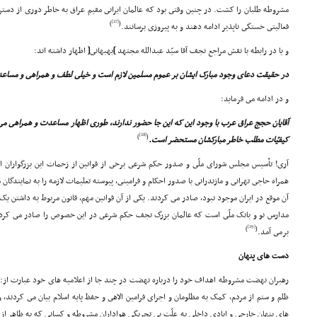
مشروطه طلبان را کشت. در چنین وقتى بود که عالمان ایرانى مقیم عراق به خاطر دورى از دستر
[27]
)
(
فعالیتى خستگى ناپذیر ادامه دهند و به پیروزى برسانند.
و یا در رابطه با نقش مراجع نجف آقا سیّد عبدالله مجتهد
]
بهبهانى
[
اظهار داشته اند:
در حقیقت دعاى وجود مبارک ایشان بر عموم مسلمین لازم است و خیلى لطف و همراهى و مساع
و در ادامه مى فرماید:
آقایان حجج عراق عرب با وجود این که این جا حضور ندارند، طورى اظهار مساعدت و همراهى مى ف
[28]
)
(
کیفیّات مطلب خاطر مبارکشان مستحضر است.
آرى! تأسیس مجلس شوراى ملّى و صدور حکم شرعى برخى از قوانین از زحمات این بزرگواران 
همراه حاجى تهرانى و مازندرانى با صدور احکام و فرامینى، پیوسته تعلیمات لازمه را به نمایندگا
آن موقع در ایران موجود نبود، صادر مى کردند. یکى از آن قوانین مهم، قانون مربوط به داشتن ی
مدارس نو و بانک ملّى است که عالمان بزرگ نجف حکم شرعى در این خصوص را صادر مى کردند
[29]
)
(
برمى آمد.
دست هاى پنهان
رهبران نهضت مشروطه اهداف خود را درباره نهضت در چند جا از اعلامیه هاى خود عبارت از: ف
ظلم و ستم از مردم، کمک به مظلومان و اجراى فرامین الاهى و حفظ پایه اسلام بیان مى کردند، 
هاى پنهان خارجى و ایادى داخلى به علّت بى تجربگى هواداران مشروطه و کسانى که به ظاهر از