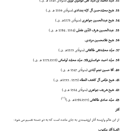
32. سیّد محمّد بن سیّد على موسوى نورى
(متوفّاى 1345 هـ .ق.)
33. شیخ محمّدحسن آل کبّه بغدادى
(متوفّاى 1336 هـ .ق.)
34. شیخ عبدالحسین جواهرى
(متوفّاى 1273هـ .ق.)
35. عبدالحسین شرف الدّین عاملى
(1354 ـ 1294 هـ .ق.)
36. شیخ غلامحسین مرندى.
37. سیّد محمّدتقى طالقانى
(متوفّاى 1325هـ .ق.)
38. سیّد احمد خوانسارى39. سیّد محمّد لواسانى
(1328ـ1273 هـ .ق.)
40. آقا حسین نجم آبادى
(متوفّاى 1347 هـ .ق.)
41. شیخ عبّاس آل کاشف الغطاء
(1373 ـ 1253هـ .ق.)
42. شیخ شریف جواهرى
(متوفّاى 1314 هـ ق.)
[17]
)
(
43. سیّد صادق طالقانى
(1372ـ1291هـ .ق.)
آثار
از این عالم وارسته آثار ارزشمندى به جاى مانده است که به دو دسته تقسیم مى شود:
الف) آثار مکتوب