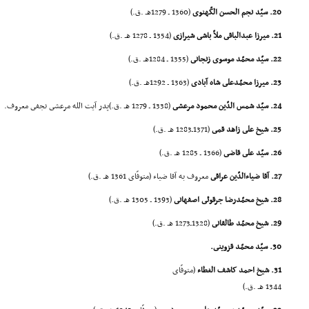
20. سیّد نجم الحسن الکّهنوى
(1360 ـ 1279هـ .ق.)
21. میرزا عبدالباقى ملاّ باشى شیرازى
(1354 ـ 1278 هـ .ق.)
22. سیّد محمّد موسوى زنجانى
(1355 ـ 1284هـ .ق.)
23. میرزا محمّدعلى شاه آبادى
(1363 ـ 1292هـ .ق.)
24. سیّد شمس الدّین محمود مرعشى
(1338 ـ 1279 هـ .ق.)پدر آیت الله مرعشى نجفى معروف.
25. شیخ على زاهد قمى
(1371ـ1283 هـ .ق.)
26. سیّد على قاضى
(1366 ـ 1285 هـ .ق.)
27. آقا ضیاءالدّین عراقى
معروف به آقا ضیاء (متوفّاى 1361 هـ .ق.)
28. شیخ محمّدرضا جرقوئى اصفهانى
(1393 ـ 1305 هـ .ق.)
29. شیخ محمّد طالقانى
(1328ـ1273 هـ .ق.)
30. سیّد محمّد قزوینى.
31. شیخ احمد کاشف الغطاء
(متوفّاى
1344 هـ .ق.)