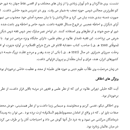
نشست. وى شاگردان و نام آوران زیادى را از زبان هاى مختلف و از اقصى نقاط جهان به دور خ
کم نظیرترین مجالس درسى حوزه نجف به شمار مى رفت. وى در تدریس شیوه خاصّى داشت. او مطا
صورت دسته بندى شده بیان مى کرد و شاگردانش را با بیان معجزه آساى خود مجذوب مى نمود. 
آراى دیگران و احاطه عجیبى بر فروع مسائل فقهیه داشت. شیوه خاص و احاطه وى باعث شده بو
دور او جمع شوند و از نظرهاى وى استفاده کنند. در اواخر عمر مبارک بجز درس فقه درس دیگرى
شرعى مى پرداخت. این فقیه نامدار علاوه بر مقام علمى، داراى جایگاه ویژه مردمى نیز بود.
(متوفّاى 1308 هـ .ق.) صاحب کتاب «هدایة الانام فى شرح شرایع الاسلام» بر آوازه شهرت
رحلت میرزاى شیرازى در سال (1312 هـ .ق.) یکى از چند رهبر و مرجع تقل
کشورهاى ایران، هند، عراق و لبنان مقلّدان و پیروان فراوانى داشت.
در زمان مرجعیّت وى طلاّب علوم دینى و حوزه هاى علمیّه از مجد و عظمت خاصّى برخوردار بود
ویژگى هاى اخلاقى
آیت الله خلیلى تهرانى علاوه بر این که از نظر علمى و فقهى در مرتبه بالایى قرار داشت، از نظر
برخوردار بود.
وى اخلاقى نیکو، نفسى کریم و سخاوتمند و سیمایى زیبا داشت و از نظر همنشینى، خوش محضر، ب
صفات بارز او ـ که در واقع از امامان معصوم(علیهم السلام)به ارث برده بود ـ مى توان به رسیدگ
درماندگان سرکشى مى نمود و به درد دل آنها گوش مى داد و احتیاجات آنان را بر طرف مى کرد
در میان عالمان زبانزد بود.