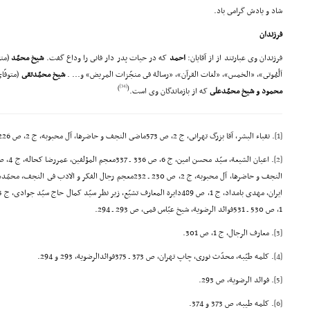
شاد و یادش گرامى باد.
فرزندان
فرزندان وى عبارتند از از آقایان:
احمد
که در حیات پدر دار فانى را وداع گفت.
شیخ محمّد
اَلْمُوتى»، «الخمس»، «لغات القرآن»، «رسالة فى منجّزات المریض» و... .
شیخ محمّدتقى
(متوفّاى 1369 هـ .ق.) مدفون
[34]
)
(
محمود و شیخ محمّدعلى
که از بازماندگان وى است.
[1]
. نقباء البشر، آقا بزرگ تهرانى، ج 2، ص 573ماضى النجف و حاضرها، آل محبوبه، ج 2، ص 226معارف الرجال، محمّد حرزالدّین، ج 1، ص 276.
[2]
1، ص 530 ـ 531فوائد الرضویة، شیخ عبّاس قمى، ص 293 ـ 294.
[3]
. معارف الرجال، ج 1، ص 301.
[4]
. کلمه طیّبه، محدّث نورى، چاپ تهران، ص 373 ـ 375فوائدالرضویة، 293 و 294.
[5]
. فوائد الرضویة، ص 293.
[6]
. کلمه طیبه، ص 373 و 374.