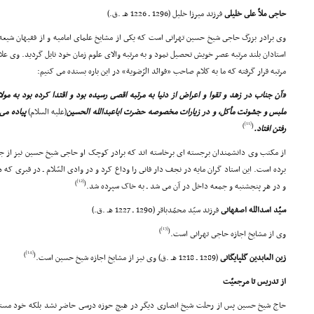
حاجى ملاّ على خلیلى
فرزند میرزا خلیل (1296 ـ 1226 هـ .ق.)
وى برادر بزرگ حاجى شیخ حسین تهرانى است که یکى از مشایخ علماى امامیه و از فقیهان شیع
استادان بلند مرتبه عصر خویش تحصیل نمود و به مرتبه والاى علوم زمان خود نایل گردید. وى علاوه
مرتبه قرار گرفته که ما به کلام صاحب «فوائد الرّضویة» در این باره بسنده مى کنیم:
«آن جناب در زهد و تقوا و اعراض از دنیا به مرتبه اقصى رسیده بود و اقتدا کرده بود به مولا
ملبس و جشونت مأکل، و در زیارات مخصوصه حضرت اباعبدالله الحسین
(علیه السلام)
پیاده مى 
[11]
)
(
رفتن افتاد.
از مکتب وى دانشمندان برجسته اى برخاسته اند که برادر کوچک او حاجى شیخ حسین نیز از جم
برده است. این استاد گران مایه در نجف دار فانى را وداع کرد و در وادى السّلام ـ در قبرى که 
[12]
)
(
و در هر پنجشنبه و جمعه داخل در آن مى شد ـ به خاک سپرده شد.
سیّد اسدالله اصفهانى
فرزند سیّد محمّدباقر (1290 ـ 1227 هـ .ق.)
[13]
)
(
وى از مشایخ اجازه حاجى تهرانى است.
[14]
)
(
زین العابدین گلپایگانى
(1289 ـ 1218 هـ .ق) وى نیز از مشایخ اجازه شیخ حسین است.
از تدریس تا مرجعیّت
حاج شیخ حسین پس از رحلت شیخ انصارى دیگر در هیچ حوزه درسى حاضر نشد بلکه خود مستق