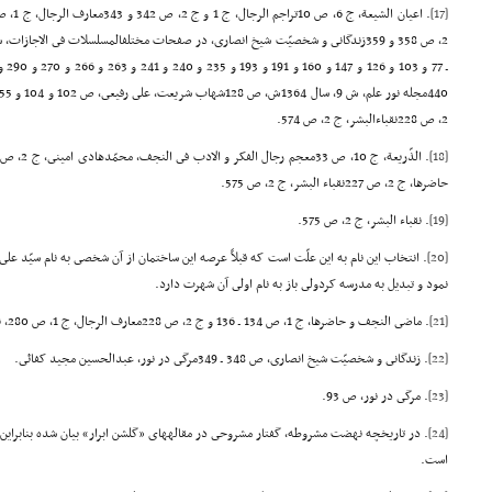
[17]
2، ص 228نقباءالبشر، ج 2، ص 574.
[18]
حاضرها، ج 2، ص 227نقباء البشر، ج 2، ص 575.
[19]
. نقباء البشر، ج 2، ص 575.
[20]
. انتخاب این نام به این علّت است که قبلاً عرصه این ساختمان از آن شخصى به نام سیّد 
نمود و تبدیل به مدرسه کردولى باز به نام اولى آن شهرت دارد.
[21]
. ماضى النجف و حاضرها، ج 1، ص 134 ـ 136 و ج 2، ص 228معارف الرجال، ج 1، ص 280، نقباء البشر، ج 2، ص 575.
[22]
. زندگانى و شخصیّت شیخ انصارى، ص 348 ـ 349مرگى در نور، عبدالحسین مجید کفائى.
[23]
. مرگى در نور، ص 93.
[24]
. در تاریخچه نهضت مشروطه، گفتار مشروحى در مقالههاى «گلشن ابرار» بیان شده بنابراین 
است.