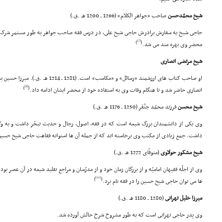
شیخ محمّدحسن
صاحب «جواهر الکلام» (1266 ـ 1200 هـ .ق.)
حاجى شیخ به سفارش برادرش حاجى شیخ على، در درس فقه صاحب جواهر به طور مستمر شرکت مى 
[7]
)
(
محضر وى بهره مند مى شد.
شیخ مرتضى انصارى
او صاحب کتاب هاى ارزشمند «رسائل» و «مکاس
[8]
)
(
انصارى حاضر شد و تا هنگام وفات وى به استفاده خود از محضر ایشان ادامه داد.
شیخ محسن
فرزند محمّد خِنْفَر (1250 ـ 1176 هـ .ق.)
وى یکى از دانشمندان بزرگ شیعه است که در فقه، اصول، رجال و حدیث تبحّر داشت و به ولای
داشت. جمع زیادى از مکتب وى برخاسته اند که از جمله آن ها استوانه فقاهت حاجى شیخ حسین
شیخ مشکور حولاوى
(متوفّاى 1272 هـ .ق.)
وى از اجلّه فقیهان امامیّه و از بزرگان زمان خود و از مدرّسان و مراجع تقلید شیعه در آن عصر بو
[10]
)
(
ها مى توان حاجى شیخ حسین را در فقه نام برد.
میرزا خلیل تهرانى
(1280 ـ 1180 هـ .ق.)
وى پدر حاجى تهرانى است که به طور مشروح شرح حالش آورده شد.