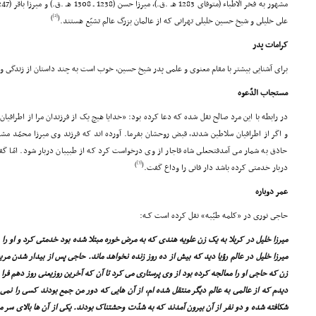
[2]
)
(
على خلیلى و شیخ حسین خلیلى تهرانى که از عالمان بزرگ عالم تشیّع هستند.
کرامات پدر
براى آشنایى بیشتر با مقام معنوى و علمى پدر شیخ حسین، خوب است به چند داستان از زندگى و
مستجاب الدّعوه
در رابطه با این مرد صالح نقل شده که دعا کرده بود: «خدایا هیچ یک از فرزندان مرا از اطرافیان
و اگر از اطرافیان سلاطین شدند، قبض روحشان بفرما. آورده اند که فرزند وى میرزا محمّد مشه
حاذق به شمار مى آمدفتحعلى شاه قاجار از وى درخواست کرد که از طبیبان دربار شود. امّا گفت
[3]
)
(
دربار خدمتى کرده باشد دار فانى را وداع گفت.
عمر دوباره
حاجى نورى در «کلمه طیّبه» نقل کرده است کـه:
میرزا خلیل در کربلا به یک زن علویه هندى که به مرض خوره مبتلا شده بود خدمتى کرد و او را 
میرزا خلیل در عالم رؤیا دید که بیش از ده روز زنده نخواهد ماند. حاجى پس از بیدار شدن 
زن که حاجى او را معالجه کرده بود از وى پرستارى مى کرد تا آن که آخرین روزیعنى روز دهم فر
دیدم که از عالمى به عالم دیگر منتقل شده ام، از آن هایى که دور من جمع بودند کسى را نمى د
شکافته شده و دو نفر از آن بیرون آمدند که به شدّت وحشتناک بودند. یکى از آن ها بالاى سر م