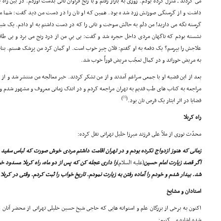
مى کردند ـ منزل کرده بودم. روزى به بازار رفتم و با رنج فراوان نانى بدست آوردم. در بین راه
داشت و از گرسنگى صورتش زرد شده بود. همین که او نان را در دست من دید گفت: شما مسلم
گرسنه نگه مى دارید! من دلم به حالش سوخت و نانى را که در دست داشتم به او دادم. یک شبان
نشسته بودم که ناگهان مردى داخل حجره شد و گفت: بى بىِ من از درد رنج مى برد و بى طاقت
علاجش را بپرسم؟ یک دفعه به او گفتم: فلان چیز خوب است. او گمان کرد من پزشک هستم. بنابرا
به مریض خوراند و در کمال تعجّب مریض فوراً خوب شد.
بعد از این قضیه او با جمعى سراغم آمدند و از من تشکر کردند. خبر معالجه من منتشر شد و از ه
مراجعه به کتاب هاى طب قدیم به تهران مراجعه کردم و در اندک زمانى معروف و مشهور شدم و
[5]
)
(
قضایا در اثر ایثار یک قرص نان بود.
راه کربلا
محدّث نورى از ملاّ على فرزند میرزا خلیل تهرانى نقل کرده:
زمانى که هنوز ازدواج نکرده بودم و در تهران اقامت داشتم مردى خوش صورت که لباس سفید پ
اگر قصد زیارت امام حسین
(علیه السلام)
را دارى عجله کن که پس از دو ماه، راه کربلا مسدود 
شد. بیدار شدم و خودم را آماده رفتن به زیارت نمودم. تاریخ خواب را ثبت کردم. وقتى در کربلا
استادان و مشایخ
اکنون به برخى از بزرگان علم و استوانه هایى که حاجى شیخ حسین خلیلى تهرانى از محضر آنان است
شده اشاره مى کنیم: