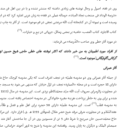
وى در فقه، اصول و رجال نوشته هاى زیادى داشته که منتشر نشده و یا در بین اهل فن متداو
«ذریعة الوداد فى منتخب نجاة العباد»، «رساله عملى در فقه» به زبان عربى اشاره کرد که در ابتدا
رسیده است و نمونه آن در کتابخانه آیت الله مرعشى نجفى در قم موجود است. از آثار به چاپ نر
[18]
)
(
کتاب الاجارة، کتاب الغصب، حاشیه بر بعضى رسائل، جزواتى در بیع و خیارات.
در مورد آثار خطى وى صاحب «الذّریعة» مى فرماید:
از افراد مورد اطمینان به من خبر دادند که اکثر نوشته هاى خطى حاجى شیخ حسین ت
[19]
)
(
گرکانى
]
گلپایگانى
[
موجود است.
آثار عمرانى
از جمله آثار عمرانى وى دو مدرسه علمیّه در نجف اشرف است که یکى مدرسه کوچک حاج شی
داراى 18 حجره است و در محله «العمارة» نجف در اوّل خیابان که منتهى مى شود به مسجد 
در
شده و براى وى به خاطر پرداخت هزینه مقبره خانوادگى در مدرسه اختصاص یافته است. مدرس
[20]
)
(
به مدرسه قطب
است. این مدرسه علمیّه داراى 50 حجره براى اهل ع
حاج محمّدحسین خان میرپنج با شرط دفن 5 تن از منسوبین وى در آن جا
صمصام الملک و دیگران به پایان رسید. وقفنامه این مدرسه را شیخ به مُهر آخوند خراسانى،