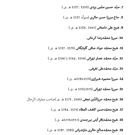
7. سیّد حسین سلمى یزدى
(1358 ـ 1287 هـ .ق.)
8. حاج میرزا حسن حائرى
(متولّد 1287 هـ .ق.)
9. شیخ على دامغانى
(1362 ـ 1286 هـ .ق.)
10. میرزا محمّدرضا کرمانى.
11. شیخ محمّد جواد صافى گلپایگانى
(1378 ـ 1287 هـ .ق.)
12. سیّد محمّد عصار تهرانى
(1356 ـ 1264 یا 1266 هـ .ق.)
13. سیّد محمّدعلى تفرشى.
14. میرزا محمود شیرازى
(1378ـ1291هـ .ق.)
15. میرزا محمّد تهرانى
(1371ـ1281 هـ .ق.)
16. شیخ محمّد حرزالدّین نجفى
(1365 ـ 1273 هـ .ق.)صاحب معارف الرجال.
17. شیخ محمّدحسن کاشف الغطاء
(1373 ـ 1294 هـ .ق.)
18. شیخ محمّدباقر آیتى بیرجندى
(1352ـ1276هـ .ق.)
19. شیخ محمّدصالح حائرى مازندرانى
(1391 ـ 1297 هـ .ق.)