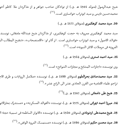
شیخ عبدالرسول (متولد 1301 هـ .ق.) از نوادگان صاحب جواهر و از شاگردان م
[29]
)
(
محمدحسین نایینى و سید ابوتراب خوانسارى است.
20. سید محمد کوهکمرى
(متوفاى 1372 هـ .ق.)
سید محمد کوهکمرى معروف به حجت کوهکمرى، از شاگردان شیخ عبدالله مامقانى، نویسنده 
«فوائد الاصول» و سید ابوتراب خوانسارى است. از آثار او: «الاستصحاب»، «تنقیح المطالب ال
[30]
)
(
الغرویه فى مرسلات الاثار النبویه» است.
21. سید احمد تسترى
(متوفاى 1384 هـ .ق.)
[31]
)
(
وى نویسنده «اجازات المشایخ و مجازات الشوانح» است.
22. سید محمدصادق بحرالعلوم
(متوفاى 1399 هـ .ق.)، نویسنده «سلاسل الروایات و طر
[32]
)
(
تراجم علماء الامامیه من القرن الحادى عشر الى الرابع عشر».
[33]
)
(
23. شیخ على دامغانى
(متوفاى 1362 هـ .ق.)
24. میرزا احمد تهرانى
(متوفاى 1371 هـ .ق.)، نویسنده «الفوائد العسکریه» و «مستدرک بحارالانوار».
25. شیخ محمدعلى اردوبادى
(متوفاى 1380 هـ .ق.) نویسنده «الانوار الساطعه فى تسمیة حجة الله القاطعه» و «تاریخ علماى آذربایجان».
[36]
)
(
26. سید محسن حکیم
(متوفاى 1390 هـ .ق.) نویسنده «مستمسک العروة الوثقى».