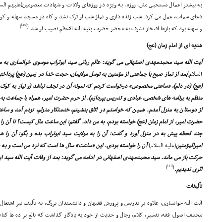
به بیشتر اعمال مستحبى مثل، روزه، به ویژه در روزهاى ولادت و شهادت معصومین(علیهم السلا
دعاى سمات، عمل مى کرد. شب زنده دارى و نماز شب او ترک نشد و گاه در مسجد سهله و کوف
[40]
)
(
و سهله بود که بارها افتخار تشرف به محضر حضرت بقیة الله الاعظم نصیب او شد.
هدیه اى از امام زمان (عج)
آیت الله سید محمدمهدى اصفهانى مى گوید: عالم ربانى سید ابوتراب موسوى خوانسارى به
السلام)
بعد از نماز صبح با جماعتى از مؤمنین به توسل مولایمان، حجت خدا در زمین (عج) پرداختیم
(عج) (در دلم)، «ساعتى مخصوص» درخواست کردم که نمونه آن در نجف نباشد (و نیاز به کوک مد
منظم به برنامه هاى شخصى، عبادى و تدریس بپردازم). از حرم حضرت امیر، همراه با جماعت ب
از دوستان به منزل آمدم. همین که خواستم در اتاق بنشینم، خدمتکار منزلم، نزدم آمد و سا
حضرت امیر، از امام زمان (عج) خواسته بودم، به من داد. گفتم: این ساعت مال کیست؟ تا آن ر
چند لحظه پیش به در منزل آورد و گفت: آن را به مولایت سید ابوتراب بده و بگو: آن را 
امیرالمؤمنین
(علیه السلام)
آن را خواسته بودى. این «ساعت» سال ها است که نزد من است و به خ
حرکت باز مى ماند. سید محمدمهدى اصفهانى در ادامه مى گوید: بعد از وفات آیت الله سید ا
[41]
)
(
اثرى ندیدیم.
تألیفات
آیت الله خوانسارى، علاوه بر تدریس و پرورش فقیهان و دانشمندان بزرگ، به تألیف نیز اشتغال
مختلف اصول، فقه، تفسیر، کلام، رجال و حدیث از خود به یادگار گذاشت که بالغ بر ده ها کت