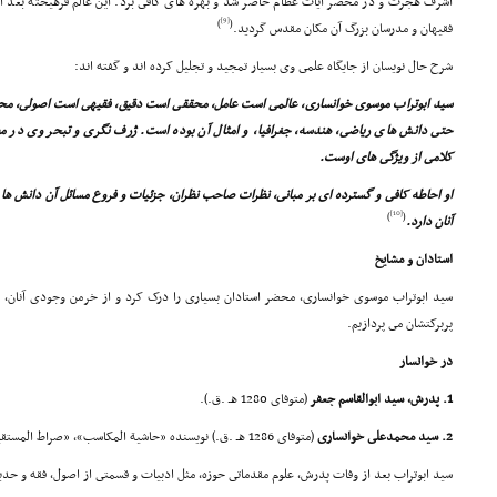
اشرف هجرت و در محضر آیات عظام حاضر شد و بهره هاى کافى برد. این عالم فرهیخته بعد از س
[9]
)
(
فقیهان و مدرسان بزرگ آن مکان مقدس گردید.
شرح حال نویسان از جایگاه علمى وى بسیار تمجید و تجلیل کرده اند و گفته اند:
سید ابوتراب موسوى خوانسارى، عالمى است عامل، محققى است دقیق، فقیهى است اصولى، محدث
حتى دانش هاى ریاضى، هندسه، جغرافیا، و امثال آن بوده است. ژرف نگرى و تبحر وى در 
کلامى از ویژگى هاى اوست.
او احاطه کافى و گسترده اى بر مبانى، نظرات صاحب نظران، جزئیات و فروع مسائل آن دانش ها 
[10]
)
(
آنان دارد.
استادان و مشایخ
سید ابوتراب موسوى خوانسارى، محضر استادان بسیارى را درک کرد و از خرمن وجودى آنان، 
پربرکتشان مى پردازیم.
در خوانسار
1. پدرش، سید ابوالقاسم جعفر
(متوفاى 1280 هـ .ق.).
2. سید محمدعلى خوانسارى
(متوفاى 1286 هـ .ق.) نویسنده «حاشیة المکاسب»، «صراط المستقیم فى اصول الفقه و اصول آل ابراهیم».
سید ابوتراب بعد از وفات پدرش، علوم مقدماتى حوزه، مثل ادبیات و قسمتى از اصول، فقه و حد