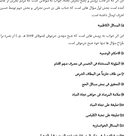
این اثر که در قالب پرسش و پاسخ نگارش یافته، جواب به سؤالاتى است که مردم بحرین از عال
آمده است بخش اول سؤال هایى است که جناب على بن حسن بحرانى و بخش دوم توسط حسین بن
اشرف ارسال داشته است.
4) المسائل الکاظمیه
این اثر جواب به پرسش هایى است که شیخ 
طراح سؤال ها تنها خود شیخ جرموقى است.
5) الاحکام الوضعیه
6) المؤونة المستثناة فى الخمس فى مصرف سهم الامام
7) من طاف خارجاً عن المطاف الشرعى
8) التحقیق فى بعض مسائل الحج
9) سلامة المرصاد فى حواشى نجاة العباد
10) تعلیقة على نجاة العباد
11) تعلیقة على نخبة الکلباسى
12) المسائل الخوانساریه