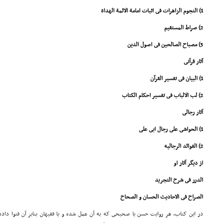
1) النجوم الزاهرات فى اثبات امامة الائمة الهداة
2) صراط المستقیم
3) مصباح الصالحین فى اصول الدین
آثار قرآنى
1) البیان فى تفسیر القرآن
2) لب الالباب فى تفسیر احکام الکتاب
آثار رجالى
1) الحواشى على رجال ابى على
2) الفوائد الرجالیه
از دیگر آثار او
الدرر فى شرح التجرید
الصراح فى الاحادیث الحسان و الصحاح
در این کتاب، هر روایت حسن یا صحیحى که به آن عمل شده و یا فقیهان بنابر آن فتوا داد