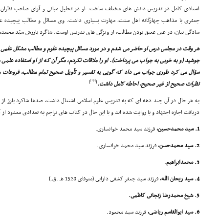
استادى کامل در تدریس دانش هاى مختلف ساخت. او در تحلیل مبانى و آراى صاحب نظران فقه
جعفرى با مذاهب چهارگانه اهل سنت، مهارت بسیارى داشت. وى مسائل و مطالب پیچیده علمى 
سادگى بیان، در عین عمیق بودن مطالب، از ویژگى هاى تدریس اوست. شاگرد بارزش سیّد محمدمه
هر وقت در مجلس درس او حاضر مى شدم و در مورد مسائل پیچیده علوم و مطالب مشکل علمى ا
جوشید (و به خوبى به جواب مى پرداخت). او را ملاقات نکردم، مگر آن که از او استفاده علمى
سؤال مى کرد طورى جواب مى داد که گویى به تفسیر و تأویل صحیح تمام مطالب، فروعات و
[19]
)
(
نظرات صحیح از غیر صحیح، احاطه کامل داشت.
به هر حال در آن چند دهه اى که به تدریس علوم اسلامى اشتغال داشت، صدها شاگرد بارز از مح
دریافت اجازه اجتهاد و یا روایت شده اند و با این حال در کتاب هاى تراجم به تعدادى معدود از 
1. سید محمدحسین،
فرزند سید محمد خوانسارى.
2. سید محمدحسن،
فرزند سید محمد خوانسارى.
3. محمدابراهیم
.
4. سید ریحان الله،
فرزند سید جعفر کشفى دارابى (متوفاى 1328 هـ .ق.)
5. شیخ محمدرضا زنجانى کاظمى.
6. سید ابوالقاسم ریاضى،
فرزند سید محمود.