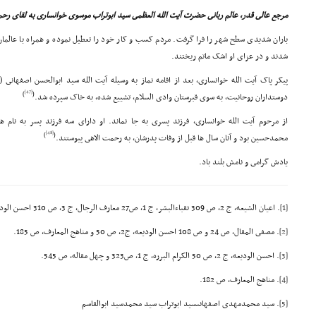
مرجع عالى قدر، عالم ربانى حضرت آیت الله العظمى سید ابوتراب موسوى خوانسارى به لقاى رح
باران شدیدى سطح شهر را فرا گرفت. مردم کسب و کار خود را تعطیل نموده و همراه با عالما
شدند و در عزاى او اشک ماتم ریختند.
[47]
)
(
دوستداران روحانیت، به سوى قبرستان وادى السلام، تشییع شده، به خاک سپرده شد.
از مرحوم آیت الله خوانسارى، فرزند پسرى به جا نماند. او داراى سه فرزند پسر به ن
[48]
)
(
محمدحسین بود و آنان سال ها قبل از وفات پدرشان، به رحمت الاهى پیوستند.
یادش گرامى و نامش بلند باد.
[1]
. اعیان الشیعه، ج 2، ص 309 نقباءالبشر، ج 1، ص27 معارف الرجال، ج 3، ص 310 احسن الودیعه، ج 2، ص 10 و مناهج المعارف، ص 187.
[2]
. مصفى المقال، ص 24 و ص 108 احسن الودیعه، ج2، ص 50 و مناهج المعارف، ص 185.
[3]
. احسن الودیعه، ج 2، ص 50 الکرام البرره، ج 1، ص323 و چهل مقاله، ص 545.
[4]
. مناهج المعارف، ص 182.
[5]
. سید محمدمهدى اصفهانىسید ابوتراب سید محمدسید ابوالقاسم