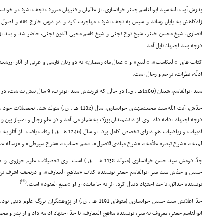
پدرش آیت الله سید ابوالقاسم جعفر خوانسارى، از عالمان و فقیهان معروف نجف اشرف و خوانسا
زادگاهش به پایان رساند و سپس به نجف اشرف مهاجرت کرد و در درس خارج فقه و اصو
انصارى، شیخ محسن خنفر، شیخ نوح نجفى و شیخ قاسم محیى الدین نجفى، حاضر شد و بعد از 
درجه بلند اجتهاد نایل آمد.
کتاب هاى «المکاسب»، «البیع» و «اعمال ماه رمضان» به دو زبان فارسى و عربى از آثار ارزشمن
ادلّه، نظرات، تراجم و رجال است.
سید ابوالقاسم، شعبان (1280هـ . ق.) در حالى که فرزندش سید ابوتراب، 9 سال بیش نداشت، در خوانسار دار فانى را وداع گفت.
جدّش، آیت الله سید محمدمهدى خوانسارى، سال (1182 هـ . ق.
درجه اجتهاد ادامه داد. وى از دانشمندان بزرگ به شمار مى آمد و در علم رجال و امتیاز بین ر
ادبیات و ریاضیات هم داراى تخصص کامل بود. او سال (246
لمعه»، «شرح تبصره علاّمه»، «شرح مبادى الاصول»، «علم حساب»، «شرح سیوطى» و «رساله عدی
جدّ دومش سید حسن خوانسارى (متولد 1138 هـ . ق.) است. وى تحصیلا
حسین و جدّش سید میر ابوالقاسم جعفر نویسنده کتاب «مناهج المعارف»، و درنجف اشرف نزد
[4]
)
(
نویسنده حدائق، تا حد اجتهاد دنبال کرد. اثر به جا مانده از او «صیغ العقود» است.
جدّ اعلایش سید حسین خوانسارى (متوفاى 1191 هـ . ق.) از پژوهشگر
ابوالقاسم جعفر، معروف به میر، نویسنده مناهج المعارف، تا حدّ اجتهاد ادامه داد و از پدر و م