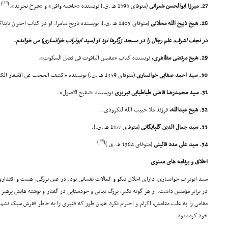
[37]
)
(
27. میرزا ابوالحسن شعرانى
(متوفاى 1393 هـ .ق.) نویسنده «حاشیه وافى» و «شرح تجرید».
28. شیخ ذبیح الله محلاتى
(متوفاى 1405 هـ .ق.)، نویسنده تاریخ سامرا. او در کتاب اختران تابناک مى نویسد:
در نجف اشرف، علم رجال را در مسجد زرگرها نزد او (سید ابوتراب خوانسارى) مى خواندم.
29. شیخ مرتضى مظاهرى،
نویسنده کتاب «مقبس الیاقوت فى فضل السکوت».
30. سید احمد صفایى خوانسارى
(متوفاى 1359 هـ .ق.) نویسنده «کشف الحجب عن الاسفار الکتب».
31. سید محمدرضا قاضى طباطبایى تبریزى
نویسنده «تنقیح الاصول».
32. شیخ عبدالله،
فرزند ملا حبیب الله لنگرودى.
33. سید جمال الدین گلپایگانى
(متوفاى 1377 هـ .ق.).
[38]
)
(
34. سید على مدد قائینى
(متوفاى 1384 هـ .ق.)
اخلاق و برنامه هاى معنوى
سید ابوتراب خوانسارى، داراى اخلاق نیکو و کمالات نفسانى بود. در عین بزرگى، هیبت و اقتدارى 
در برابر مؤمنین داشت. از هر گونه تکبر، بزرگ نمایى و خودستایى در گفتار و نوشته هایش پرهی
مقامى را به علت مقامش، اکرام و احترام نکرد همان طور که فقیرى را به خاطر فقرش سبک نشم
خود کرده بود.