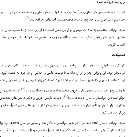
و روایت دریافت نمود.
آیت الله سید حسین خوانسارى، جدّ مشترک سید ابوتراب خوانسارى و سید محمدمهدى اصفها
[5]
)
(
جدّ سوم سید ابوتراب و جد چهارم سید محمدمهدى اصفهانى خواهد بود.
سید ابوتراب، منتسب به سادات موسوى و اولین کسى است که از این خاندان به سبب فضاى خاص 
هشتم، به این شهر هجرت کرد. سید محب الله موسوى، جد هفتم سید ابوتراب نیز در قرن هشتم
اقامت گزید.
تحصیلات
کودکى سید ابوتراب در خوانسار، در پناه پدرى پیر و مهربان سپرى شد. استعداد ذاتى، هوشِ سرش
او نمایان بود. این ویژگى، پدر را بر آن داشت تا تربیت علمى و اخلاقى او را، خود به عهده گیرد ب
او یاد داد، به طورى که هنوز 9 سال او تمام نشده بود که به دو زبان فارسى و عربى به خوبى تکلم مى کرد.
[6]
)
(
با وفات پدر، جناب سید محمدعلى ـ فرزند محمدصادق موسوى خوانسارى، ـ
ادامه تعلیم و ت
[7]
)
(
دیگر استادان خوانسار، تا سال (1286هـ .ق.)
، ادبیات فارسى، عربى و دیگر دانش هاى مقدماتى 
رفتار و انوار علوم او، تأثیر فراوان پذیرفت. وى بهره مندى خود از دانش هایى چون اصول، فقه و
بزرگى یاد مى کرد.
سید ابوتراب تا سال (90
نزد استادان آن شهر به مدت 4 سال، به یادگیرى فقه، اصول، تفسیر، رجال، ریاضیات و دیگر علوم پرداخت. او در سال 1295 هـ .ق.