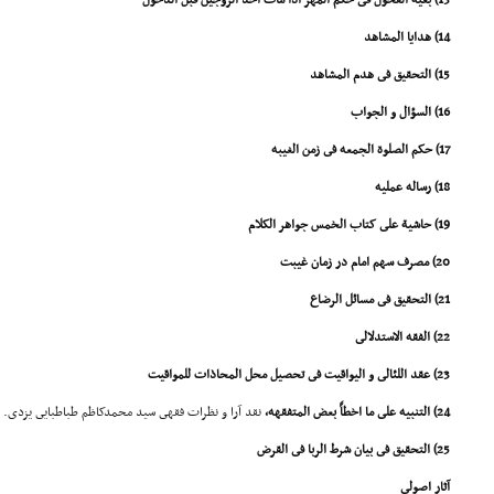
13) بغیة الفحول فى حکم المهر اذا مات احد الزوجین قبل الدخول
14) هدایا المشاهد
15) التحقیق فى هدم المشاهد
16) السؤال و الجواب
17) حکم الصلوة الجمعه فى زمن الغیبه
18) رساله عملیه
19) حاشیة على کتاب الخمس جواهر الکلام
20) مصرف سهم امام در زمان غیبت
21) التحقیق فى مسائل الرضاع
22) الفقه الاستدلالى
23) عقد اللئالى و الیواقیت فى تحصیل محل المحاذات للمواقیت
24) التنبیه على ما اخطاً بعض المتفقهه،
نقد آرا و نظرات فقهى سید محمدکاظم طباطبایى یزدى.
25) التحقیق فى بیان شرط الربا فى القرض
آثار اصولى