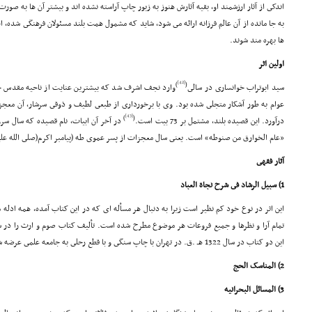
اندکى از آثار ارزشمند او، بقیه آثارش هنوز به زیور چاپ آراسته نشده اند و بیشتر آن ها به صو
به جا مانده از آن عالم فرزانه ارائه مى شود، شاید که مشمول همت بلند مسئولان فرهنگى شده، ا
ها بهره مند شوند.
اولین اثر
[42]
)
(
سید ابوتراب خوانسارى در سالى
وارد نجف اشرف شد که بیشترین عنایت از ناحیه مقدس ح
عوام به طور آشکار متجلى شده بود. وى با برخوردارى از طبعى لطیف و ذوقى سرشار، آن معجزا
[43]
)
(
درآورد. این قصیده بلند، مشتمل بر 73 بیت است.
در آخر آن ابیات، نام قصیده که سال سرو
«عام الخوارق من صنوطه» است. یعنى سال معجزات از پسر عموى طه (پیامبر اکرم(صلى الله علیه
آثار فقهى
1) سبیل الرشاد فى شرح نجاة العباد
این اثر در نوع خود کم نظیر است زیرا به دنبال هر مسأله اى که در این کتاب آمده، همه ادله 
این دو کتاب در سال 1322 هـ .ق. در تهران با چاپ سنگى و با قطع رحلى به جامعه علمى عرضه شده است.
2) المناسک الحج
3) المسائل البحرانیه