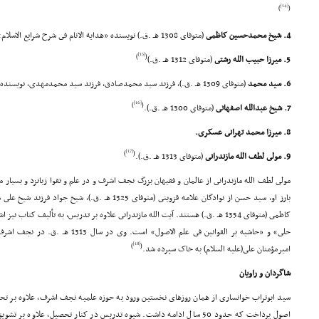
[14]
)
(
4. شیخ محمدحسین کاظمى
(متوفاى 1308 هـ .ق.) نویسنده «هدایة الانام فى شرح شرایع الاسلام».
[15]
)
(
5. میرزا حبیب الله رشتى
(متوفاى 1312 هـ .ق.)
6. سید محمد
(متوفاى 1309 هـ .ق.)، فرزند سید محمدصادق، فرزند سید محمدمهدى، نویسنده رساله «عدیمة النظیر فى احوال ابى بصیر».
[16]
)
(
7. شیخ عبدالله اصفهانى
(متوفاى 1300 هـ .ق.).
8. میرزا محمد تهرانى عسکرى.
[17]
)
(
9. مولى لطف الله مازندرانى
(متوفاى 1313 هـ .ق.).
مولى لطف الله مازندرانى از عالمان و فقیهان بزرگ نجف اشرف و در علم و تقوا زبانزد و بسیار 
کاظمى (متوفاى 1354 هـ .ق.) هستند. آیت الله مازندرانى علاوه بر تدریس، به تألیف کتا
حلى» و «حاشیه بر القوانین فى علم الاصو
[18]
)
(
امیرمؤمنان على(علیه السلام) به خاک سپرده شد.
شاگردان و راویان
سید ابوتراب خوانسارى از همان روزهاى نخستین ورود به حوزه علمیه نجف اشرف، علاوه بر تح
اصول پرداخت که حدود 50 سال ادامه داشت. شیوه تدریس در کنار تحصیل، علاوه 