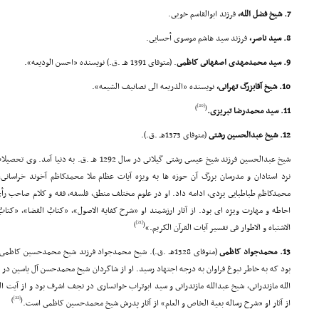
7. شیخ فضل الله،
فرزند ابوالقاسم خویى.
8. سید ناصر،
فرزند سید هاشم موسوى أحسایى.
9. سید محمدمهدى اصفهانى کاظمى
. (متوفاى 1391 هـ .ق.) نویسنده «احسن الودیعه».
10. شیخ آقابزرگ تهرانى،
نویسنده «الذریعه الى تصانیف الشیعه».
[20]
)
(
11. سید محمدرضا تبریزى.
12. شیخ عبدالحسین رشتى
(متوفاى 1373هـ .ق.).
شیخ عبدالحسین فرزند شیخ عیسى رشتى گیلانى در سال 1292
نزد استادان و مدرسان بزرگ آن حوزه ها به ویژه آیات عظام ملا محمدکاظم آخوند خراسانى
محمدکاظم طباطبایى یزدى، ادامه داد. او در علوم مختلف منطق، فلسفه، فقه و کلام صاحب رأى
احاطه و مهارت ویژه اى بود. از آثار ارزشمند او «شرح کفایة الاصول»، «کتابُ القضا»، «کت
[21]
)
(
الاشتباه و الاطوار فى تفسیر آیات القرآن الکریم.»
13. محمدجواد کاظمى
(متوفاى 1328هـ .ق.). شیخ محمدجواد فرزند شیخ محمدحسین ک
بود که به خاطر نبوغ فراوان به درجه اجتهاد رسید. او از شاگردان شیخ محمدحسن آل یاسین در ک
الله مازندرانى، شیخ عبدالله مازندرانى و سید ابوتراب خوانسارى در نجف اشرف بود و از آیت ا
[22]
)
(
از آثار او «شرح رساله بغیة الخاص و العام» از آثار پدرش شیخ محمدحسین کاظمى است.