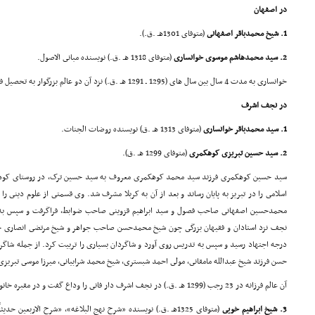
در اصفهان
1. شیخ محمدباقر اصفهانى
(متوفاى 1301هـ .ق.).
2. سید محمدهاشم موسوى خوانسارى
(متوفاى 1318 هـ .ق.) نویسنده مبانى الاصول.
خوانسارى به مدت 4 سال بین سال هاى (1295 ـ 1291 هـ .ق.) نزد آن دو عالم بزرگوار به تحصیل فقه و اصول پرداخت.
در نجف اشرف
1. سید محمدباقر خوانسارى
(متوفاى 1313 هـ .ق) نویسنده روضات الجنات.
2. سید حسین تبریزى کوهکمرى
(متوفاى 1299 هـ .ق).
سید حسین کوهکمرى فرزند سید محمد کوهکمرى معروف به سید حسین ترک، در روستاى کوهکمر
اسلامى را در تبریز به پایان رساند و بعد از آن به کربلا مشرف شد. وى قسمتى از علوم دینى را 
محمدحسین اصفهانى صاحب فصول و سید ابراهیم قزوینى صاحب ضوابط، فراگرفت و سپس ب
نجف نزد استادان و فقیهان بزرگى چون شیخ محمدحسن صاحب جواهر و شیخ مرتضى انصارى حا
درجه اجتهاد رسید و سپس به تدریس روى آورد و شاگردان بسیارى را تربیت کرد. از جمله شاگرد
حسن فرزند شیخ عبدالله مامقانى، مولى احمد شبسترى، شیخ محمد شرابیانى، میرزا موسى تبریزى
آن عالم فرزانه در 23 رجب (1299 هـ .ق.) در نجف اشرف دار فانى را وداع گفت و در مقبره خانوادگى خود، به خاک سپرده شد.
3. شیخ ابراهیم خویى
(متوفاى 1325هـ .ق.) نویسنده «شرح نهج البلاغه»، «شرح الاربعین حدیثاً»، «ملخص المقال فى تحقیق الاحوال الرجال».