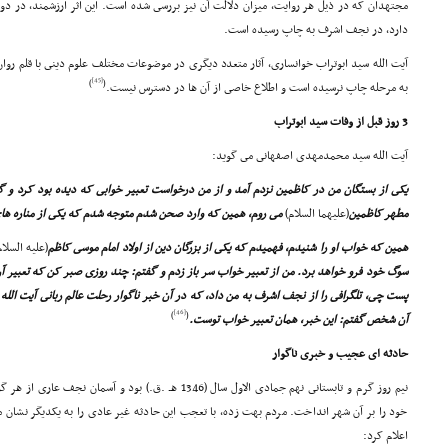
مجتهدان که در ذیل هر روایت، میزان دلالت آن نیز بررسى شده است. این اثر ارزشمند، در دو
دارد، در نجف اشرف به چاپ رسیده است.
آیت الله سید ابوتراب خوانسارى، آثار متعدد دیگرى در موضوعات مختلف علوم دینى با قلم روا
[45]
)
(
به مرحله چاپ نرسیده است و اطلاع خاصى از آن ها در دسترس نیست.
3 روز قبل از وفات سید ابوتراب
آیت الله سید محمدمهدى اصفهانى مى گوید:
یکى از بستگان من در کاظمین نزدم آمد و از من درخواست تعبیر خوابى که دیده بود کرد و
مطهر کاظمین
(علیهما السلام)
مى روم، همین که وارد صحن شدم متوجه شدم که یکى از مناره هاى
همین که خواب او را شنیدم، فهمیدم که یکى از بزرگان دین از اولاد امام موسى کاظم
(علیه السلام
سوگ خود فرو خواهد برد. من از تعبیر خواب سر باز زدم و گفتم: چند روزى صبر کن که تعبیر آ
پست چى، تلگرافى را از نجف اشرف به من داد، که در آن خبر ناگوار رحلت عالم ربانى آیت الله س
[46]
)
(
آن شخص گفتم: این خبر، همان تعبیر خواب توست.
حادثه اى عجیب و خبرى ناگوار
نیم روز گرم و تابستانى نهم جمادى الاول سال (1346 هـ .ق.) بود و 
خود را بر آن شهر انداخت. مردم بهت زده، با تعجب این حادثه غیر عادى را به یکدیگر نشان 
اعلام کرد: