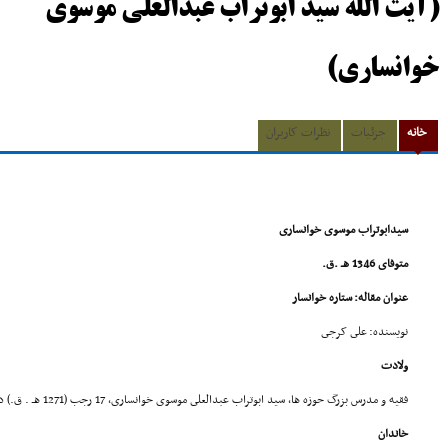
(آیت الله سید ابوتراب عبدالعلی موسوی
خوانساری)
خانه
جزئیات
نظرات کاربران
سیدابوتراب موسوى خوانسارى
متوفاى 1346 هـ .ق.
عنوان مقاله: ستاره خوانسار
نویسنده: على کرجى
ولادت
فقیه و مدرس بزرگ حوزه ها، سید ابوتراب عبدالعلى موسوى خوانسارى، 17 رجب (1271 هـ . ق.) در شهر خوانسار دیده به جهان گشود.
خاندان