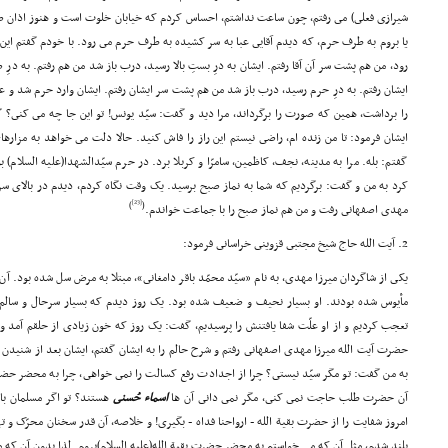
شیرازى فعلى) مى رفتم، چون ساعت نداشتم، احساس کردم که خیابان خلوت است و هنوز اذان صب
یا بروم به طرف حرم، که دیدم آقایى عبا به سر کشیده به طرف حرم مى رود. با خودم گفتم ای
رود، من هم پشت سر آن آقا رفتم. ایشان به درِ بستِ بالا رسید، درب باز شد من هم رفتم. به 
ایشان رفتم. به درِ حرم رسید، درب باز شد من هم پشت سر ایشان رفتم. ایشان وارد حرم شد و 
را برداشت، همین که صورت را برگرداند، مرا دید و گفت: سیّد یونس! تو این جا چه مى کنى؟ گفت
ایشان فرمود: تا من زنده ام، راضى نیستم این راز را فاش کنید. حالا دلت مى خواهد به مزارها
گفتم: بله. مرا به مدینه، نجف، کاظمین، سامرّا و کربلا برد. در حرم سیّدالشهدا(علیه السلام) 
کرد به من و گفت: برگردیم که شما به نماز صبح برسید. یک وقت نگاه کردم، دیدم در بالاى سر ح
[23]
)
(
مهدى اصفهانى رفت و من هم نماز صبح را با جماعت خواندم.
2. آیت الله حاج شیخ مجتبى قزوینى خراسانى فرمود:
یکى از شاگردان میرزا مهدى، به نام «سیّد محمّد باقر دامغانى»، مبتلا به مرض سل شده بود. آن 
مأیوس شده بودند. او بسیار نحیف و ضعیف شده بود. یک روز دیدم که بسیار سرحال و سالم و
تعجب کردیم و از او علّت شفا یافتنش را پرسیدیم، گفت: یک روز که خون زیادى از حلقم آمد و
حضرت آیت الله میرزا مهدى اصفهانى رفتم و شرح حالم را به ایشان گفتم، ایشان بعد از شنیدن
به من گفت: تو مگر سیّد نیستى؟ چرا از اجدادت رفع کسالت را نمى خواهى، چرا به محضر حضرت 
آن حضرت طلب حاجت نمى کنى، مگر نمى دانى آن ها
اسماء حُسنى
هستند؟ تو اگر مسلمان باش
امروز شفایت را از حضرت بقیة الله - ارواحنا فداه - بگیرى! و خلاصه، آن قدر سخنان محرّک و 
بلند شدم، مثل آن که مى خواستم به محضر حضرت بقیة الله(علیه السلام)بروم. لذا بدون آن که 