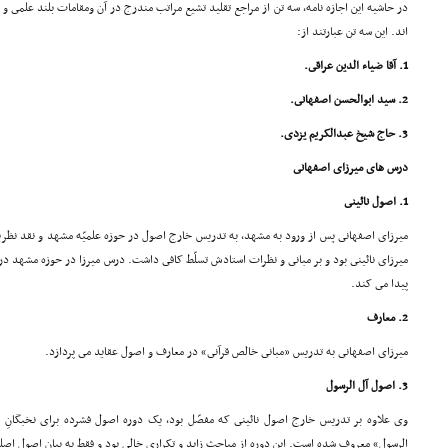
در حاشیه این اجازه نامه، سه تن از مراجع تقلید تشیع مراتب مندرج در آن ومقامات بلند علمى و 
اند. این سه تن عبارتند از:
1. آقا ضیاء الدین عراقى.
2. سید ابوالحسن اصفهانى.
3. حاج شیخ عبدالکریم یزدى.
درس هاى میرزاى اصفهانى
1. اصول نائینى
میرزاى اصفهانى پس از ورود به مشهد، به تدریس خارج اصول در حوزه علمیّه مشهد و نقد نظر
میرزاى نائینى بود و بر مبانى و نظرات استادش تسلّط کافى داشت. درس میرزا در حوزه مشهد 
پیدا مى کند.
2. معارف
میرزاى اصفهانى به تدریس «مبانى خالص قرآنى» در معارف و اصول عقاید مى پردازد.
3. اصول آل الرسول
وى علاوه بر تدریس خارج اصول نائینى که مفصّل بود، یک دوره اصول فشرده براى نخبگانِ 
الرسول» معروف شده است. این دوره از مباحث زاید و تکرارى خالى بود و فقط به بیان اصول اصلى مى پرداخت