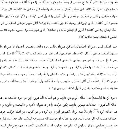
معروف، بوده)، نظیر آقا شیخ مجتبى قزوینىِفلسفه خوانده، آقا میرزا جواد آقا فلسفه خوانده، 
فلسفه خوانده را برگرداند. این مطلبِ آسانى نیست. به واسطه این که این ها دانشمندانى بودند
خواب دیدن، و نقل از دیگران، و شعار و کلّى گویى را قبول نمى کردند، و اگر کوچک ترین خللى
محمود مى گفتند: آقاى فروزانفر پرسید که این مکتب چه بوده؟ آقاى میرزا مهدى اصفهانى در 
اصلا ای
حضور داشتند، پاسخ دادند که:
ابتدا ایشان ]یعنى میرزاى اصفهانى[ شاگرد میرزاى نائینى بوده اند، و تصدیق اجتهاد از میرزاى نا
[31]
)
(
مشهد آمدند. ما هم از اوّلى که منطق خواندیم تا این زمان مى شود گفت که الآن
18 سال است
وحى مُنزَل مى دانیم، این جور بودیم. شنیدیم که ایشان آمده است و فلسفه را رد ]نقد اجتها
نفرى که نپذیرفتند، مثل آقاى کفائى، مدرسى بود جداگانه، ولى او هم با ایشان مخالفت نمى
مشهد بماند و مکتب ایشان را قبول نکند. این جور بود.»
«خود آن ها (فلاسفه) هم اصالة الوجودى دارند و هم اصالة الماهوى. این در خود فلاسفه هم
اصالة الماهوى. اختلافات مبنایى دارند. یکى حرکت را در 4
[32]
)
(
هم اضافه کرده
، باز ملاّ عبدالرزاق لاهیجى این را رد کرده و مى گوید: من اصلا حرکت جوه
اختلاف هست که 
خدا بیشتر نداریم، 32 قول داریم که علم خدا چگونه است اسلام مى گوید در همه چیز فک