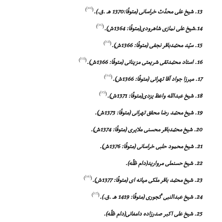
[10]
)
(
13. شیخ على محدّث خراسانى (متوفّا:1370 هـ .ق.).
[11]
)
(
14.شیخ على نمازى شاهرودى(متوفّا: 1364ش).
[12]
)
(
15. سیّد محمّدباقر نجفى (متوفّا: 1366ش).
[13]
)
(
16. استاد محمّدتقى شریعتى مزینانى (متوفّا: 1366ش).
[14]
)
(
17. میرزا جواد آقا تهرانى (متوفّا: 1366ش).
[15]
)
(
18. شیخ عبدالله واعظ یزدى(متوفّا: 1371ش).
19. شیخ محمّد رضا محقق تهرانى (متوفّا: 1373ش).
20. شیخ محمّدباقر محسنى ملایرى (متوفّا: 1374ش).
21. شیخ محمود حلبى خراسانى (متوفّا: 1376ش).
22. شیخ حسنعلى مروارید(دام ظلّه).
[16]
)
(
23. شیخ محمّد باقر ملکى میانه اى (متوفّا: 1377ش).
[17]
)
(
24. شیخ عبدالنبى کُجورى (متوفّا: 1419 هـ .ق.).
25. شیخ على اکبر صدرزاده دامغانى(دام ظلّه).