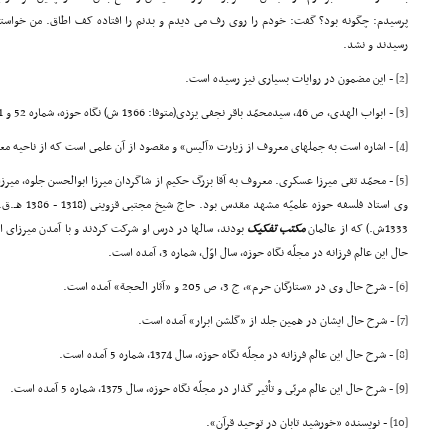
پرسیدم: چگونه بود؟ گفت: خودم را روى رف مى دیدم و بدنم را افتاده کف اطاق. من خواستم 
رسیدند و نشد.
[2]
- این مضمون در روایات بسیارى نیز رسیده است.
[3]
- ابواب الهدى، ص 46، سیدمحمّد باقر نجفى یزدى(متوفا: 1366 ش) نگاه حوزه، شماره 52 و 51، ص 122.
[4]
- اشاره است به جملهاى معروف از زیارت «آلیس» و مقصود از آن علمى است که از ناحیه معص
[5]
- محمّد تقى میرزا عسکرى. معروف به آقا بزرگ حکیم از شاگردان میرزا ابوالحسن جلوه، میرز
وى استاد فلسفه
1333ش.) که از عالمان
مکتب تفکیک
بودند، سالها در درس او شرکت کردند و با آمدن میرزاى 
حال این عالم فرزانه در مجلّه نگاه حوزه، سال اوّل، شماره 3، آمده است.
[6]
- شرح حال وى در «ستارگان حرم»، ج 3، ص 205 و «آثار الحجة» آمده است.
[7]
- شرح حال ایشان در همین جلد از «گلشن ابرار» آمده است.
[8]
- شرح حال این عالم فرزانه در مجلّه نگاه حوزه، سال 1374، شماره 5 آمده است.
[9]
- شرح حال این عالم مربّى و تأثیر گذار در مجلّه نگاه حوزه، سال 1375، شماره 5 آمده است.
[10]
- نویسنده «خورشید تابان در توحید قرآن».