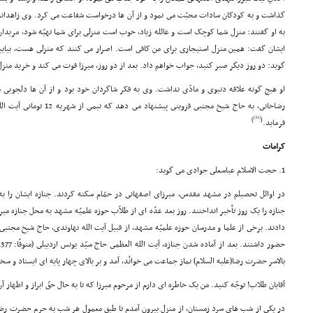
گذاشت و به کودکان سادات محبّت مى نمود و از آن ها درخواست شفاعت مى کرد. وى زاهدانه
به او گفتند: منزل شما کوچک است و عائله زیاد، خوب است منزلى براى شما تهیّه شود، مریدان
ایشان گفت: همین منزل استیجارى براى من کافى است. اصرار مى کنند که منزلى هست، بیایید 
گوید: دو روز دیگر صبر کنید، جواب خواهم داد. بعد از دو روز، میرزا فوت مى کند و خرید منز
او هیچ گونه علاقه دنیوى و مادّى نداشت. وى به فکر شاگردان خود بود و از آن ها دلجویى 
رضاخانى، به حاج شیخ مجتبى قزوی
[21]
)
(
فرماید.
کرامات
1. حجت الاسلام عباسعلى جوادى مى گوید:
در اوائل تحصیلم در مشهد مقدس، میرزاى اصفهانى در حمّام سکته کردند. جنازه ایشان را به
جنازه را یک روز تأخیر انداختند. روز بعد عدّه اى از طلاّب حوزه علمیّه مشهد به محل جنازه می
دادند. برخى از علما و مدرسان حوزه علمیّه مشهد، از قبیل آیت الله نهاوندى، حاج شیخ مجتبى ق
حضور داشتند. بعد از آماده شدن جنازه، آیت الله العظمى حاج سیّد یونس اردبیلى (متوفّا: 1377 هـ .ق.) - از مراجع تقلید خراسان -
بالاسر حضرت رضا(علیه السلام) نماز جماعت مى خوانْد، آمد و بر بالاى چهار پایه اى ایستاد و س
آقایان طلاب! توجّه کنید. من یک خاطره اى دارم از مرحوم میرزا که تا به حال حقّ ابراز و اظهار آن ر
در یکى از شب هاى سرد زمستان، از منزل بیرون آمدم تا طبق معمول هر شب به حرم حضرت رضا(علی