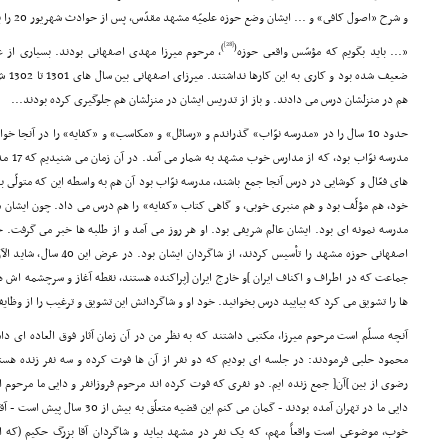
و شرح «اصول کافى» و ... ایشان وضع حوزه علمیّه مشهد مقدّس، پس از حوادث شهریور 20 را یاد مى کند، و از جمله چنین مى گوید:
[28]
)
(
«... باید بگویم که مؤسّس واقعى حوزه
، مرحوم میرزا مهدى اصفهانى بودند. بسیارى از عل
ضعیف ش
هم در منزلشان درس مى دادند. و باز از تدریس ایشان در منزلشان هم جلوگیرى کرده بودند...
حدود 10 سال را در «مدرسه نوّاب» گذراندم و «رسائل» و «مکاسب» و «کفایه» را در آنجا خو
مدرسه ن
هاى فعّال و کوشایى در درس آنجا جمع باشند، مدرسه نوّاب بود آن هم به واسطه این که متولّى به
خود، هم مؤلّف بود و هم منبرى خوبى، و گاهى کتاب «کفایه» را هم درس مى داد. چون ایشان شخ
مدرسه نمونه اى بود. ایشان عالم شریفى بود. او هر روز مى آمد و از طلبه ها خبر مى گرفت. 
اصفهانى حوزه مشهد را تأسیس کر
جماعت که در اطراف و اکناف ایران ]و خارج ایران [پراکنده هستند، نقطه آغاز و سرچشمه اش ه
ها را تشویق مى کرد که بیایید درس بخوانید. خود او و شاگردانش این تشویق و ترغیب را از وظا
آنچه مسلّم است مرحوم میرزا، مکتبى داشتند که به نظر من در آن زمان آثار فوق العاده اى 
محمود حلبى فرمودند: در جلسه اى بودیم که دو نفر از آن ها فوت کرده و سه نفر زنده هستن
رضوى از بین ]آن[ جمع زنده ایم. دو نفرى که فوت کرده اند مرحوم فروزانفر و دایى ما مرحوم ا
دایى ما در تهران آمده بودند - گمان مى کنم این قضیه متعلّق به بیش از 30 سال پیش است - آقاى فروزانفر همین موضوع
خوب، موضوعى است واقعاً مهم، که یک نفر در مشهد بیاید و شاگردان آقا بزرگ حکیم (که ا