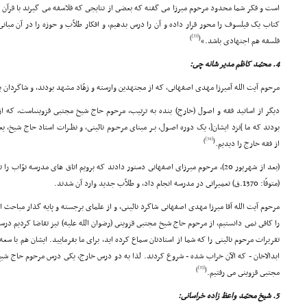
است و فکر شما محدود مرحوم میرزا مى گفته که بعضى از نتایجى که فلاسفه مى گیرند با قرآ
کتاب یک فیلسوف را محور قرار داده و آن را درس بدهیم، و افکار طلاّب و حوزه را در آن مبانى
[33]
)
(
فلسفه هم اجتهادى باشد.»
4. محمّد کاظم مدیر شانه چى:
مرحوم آیت الله آمیرزا مهدى اصفهانى، که از مجتهدین وارسته و زهّاد مشهد بودند، و شاگردان ب
دیگر از اساتید فقه و اصول (خارجِ) بنده به ترتیب، مرحوم حاج شیخ مجتبى قزوینىاست، که 
بودند که ما ]نزد ایشان[، یک دوره اصـول، بـر مبناى مرحـوم نائینى، و نظـرات استاد حاج شیخ، 
[34]
)
(
از فقه خارج را دیدیم.
(بعد از شهریور 20)، مرحوم میرزاى اصفهانى دستور دادند که برویم اتاق هاى مدرسه نوّا
(متوفّا: 1370.ق) تعمیراتى در مدرسه انجام داد، و طلاّب جدید وارد آن شدند.
مرحوم آیت الله آقا میرزا مهدى اصفهانى شاگرد نائینى، و از علماى برجسته و پایه گذار مباح
را کافى نمى دانستیم، از مرحوم حاج شیخ مجتبى قزوینى (رضوان الله علیه) نیز تقاضا کردیم در
تقریرات مرحوم نائینى را که شما از استادتان سماع کرده اید، براى ما بفرمایید. ایشان هم با 
ابدالاخان - که الآن خراب شده - شروع کردند. لذا به دو درس خارج، یکى درس مرحوم حاج ش
[35]
)
(
مجتبى قزوینى مى رفتیم.
5. شیخ محمّد واعظ زاده خراسانى: