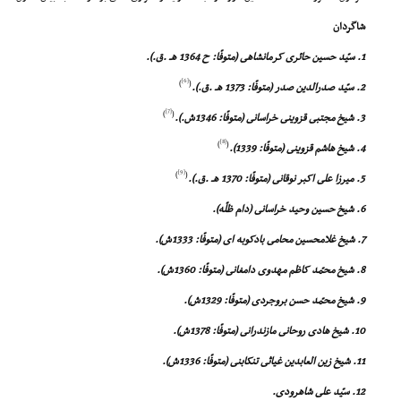
شاگردان
1. سیّد حسین حائرى کرمانشاهى (متوفّا: ح 1364 هـ .ق.).
[6]
)
(
2. سیّد صدرالدین صدر (متوفّا: 1373 هـ .ق.).
[7]
)
(
3. شیخ مجتبى قزوینى خراسانى (متوفّا: 1346ش.).
[8]
)
(
4. شیخ هاشم قزوینى (متوفّا: 1339).
[9]
)
(
5. میرزا على اکبر نوقانى (متوفّا: 1370 هـ .ق.).
6. شیخ حسین وحید خراسانى (دام ظلّه).
7. شیخ غلامحسین محامى بادکوبه اى (متوفّا: 1333ش).
8. شیخ محمّد کاظم مهدوى دامغانى (متوفّا: 1360ش).
9. شیخ محمّد حسن بروجردى (متوفّا: 1329ش).
10. شیخ هادى روحانى مازندرانى (متوفّا: 1378ش).
11. شیخ زین العابدین غیاثى تنکابنى (متوفّا: 1336ش).
12. سیّد على شاهرودى.