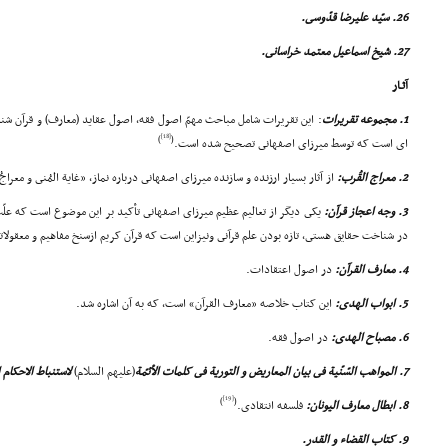
26. سیّد علیرضا قدّوسى.
27. شیخ اسماعیل معتمد خراسانى.
آثـار
1. مجموعه تقریرات
: این تقریرات شامل مباحث مهمّ اصول فقه، اصول عقاید (معارف) و قرآن ش
[18]
)
(
اى است که توسط میرزاى اصفهانى تصحیح شده است.
2. معراج القُرب:
از آثار بسیار ارزنده و سازنده میرزاى اصفهانى درباره نماز، «غایة المُنى و معراجُ
3. وجه اعجاز قرآن:
یکى دیگر از تعالیم عظیم میرزاى اصفهانى تأکید بر این موضوع است که علّت
در شناخت حقایق هستى، تازه بودن علم قرآنى ونیزاین است که قرآن کریم ازسنخ مفاهیم و معقول
4. معارف القرآن:
در اصول اعتقادات.
5. ابواب الهدى:
این کتاب خلاصه «معارف القرآن» است، که به آن اشاره شد.
6. مصباح الهدى:
در اصول فقه.
7. المواهب السّنّیة فى بیان المعاریض و التوریة فى کلمات الأئمّة
(علیهم السلام)
لاستنباط الاحکام ا
[19]
)
(
8. ابطال معارف الیونان:
فلسفه انتقادى.
9. کتاب القضاء و القدر.