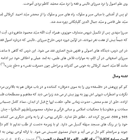
وى علم اصول را نزد میرزاى نائینى و فقه را نزد سیّد محمّد کاظم یزدى آموخت.
سیّد على قاضى و سیّد جمال الدین گلپایگانى بهره مند شد.
میرزا مهدى پس از تکمیل دروس متعارف حوزوى، همراه آیت الله سیّد محمود شاهرودى، آیت الله
که جمعاً بیش از هفت نفر نبودند، در اوّلین دوره درس خارج میرزاى ـ نائینى که درباره اصولِ فق
میرزاى اصفهانى در آن ایّام، به موازات تلاش هاى علمى، به بُعد عملى و اخلاقى خود نیز ادام
[1]
)
(
مانند آقا سیّد احمد کربلائى به خوبى مى گذراند و مراحلى چون «معرفت نفس» و «خلع بدن»
(
تشنه وصال
کم کم پژوهش در «فلسفه» وى را به سوى «عرفان» کشانده و در باب عرفان هم به بالاترین مرحله
نگرفت و اضطراب درونى اش روز به روز بیش تر مى شد زیرا مى دید که مفاهیم و مصطلحات فلس
اراده، خلق از عدم محض، حدوث زمانى عالم، خلقت ارواح قبل از ابدان، معاد کامل جسما
305 و 306، تصریح کرده اند ـ تطابق تامّ ندارد. نگرانى روحى، او را به وادى دیگرى مى
خود را بر ریگ هاى مسجد سهله گسیل مى دارد. او با زمزمه «دست از طلب ندارم تا کام دل
جوید و سرانجام کام دل بر مى آید و دیدار معشوق نصیبش مى شود. با ارائه لوحى روشن به ا
[3]
[2]
)
(
)
(
البیت مساوق لانکارنا
و قد اقامنى الله و انا الحجة بن الحسن
»
، تشویش و نگرانى از او زد