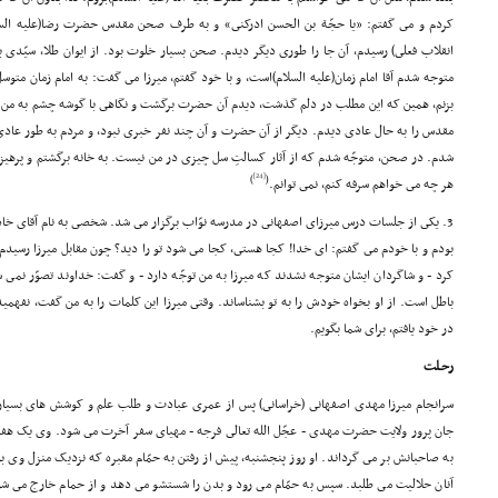
کردم و مى گفتم: «یا حجّة بن الحسن ادرکنى» و به طرف صحن مقدس حضرت رضا(علیه السل
انقلاب فعلى) رسیدم، آن جا را طورى دیگر دیدم. صحن بسیار خلوت بود. از ایوان طلا، سیّدى 
متوجه شدم آقا امام زمان(علیه السلام)است، و با خود گفتم، میرزا مى گفت: به امام زمان متوس
بزنم، همین که این مطلب در دلم گذشت، دیدم آن حضرت برگشت و نگاهى با گوشه چشم به من
مقدس را به حال عادى دیدم. دیگر از آن حضرت و آن چند نفر خبرى نبود، و مردم به طور عا
شدم. در صحن، متوجّه شدم که از آثار کسالتِ سل چیزى در من نیست. به خانه برگشتم و پرهیز
[24]
)
(
هر چه مى خواهم سرفه کنم، نمى توانم.
3. یکى از جلسات درس میرزاى اصفهانى در مدرسه نوّاب برگزار مى شد. شخصى به نام آقاى خادم
بودم و با خودم مى گفتم: اى خدا! کجا هستى، کجا مى شود تو را دید؟ چون مقابل میرزا رسی
کرد - و شاگردان ایشان متوجه نشدند که میرزا به من توجّه دارد - و گفت: خداوند تصوّر نمى شود
باطل است. از او بخواه خودش را به تو بشناساند. وقتى میرزا این کلمات را به من گفت، نفهمید
در خود یافتم، براى شما بگویم.
رحـلت
سرانجام میرزا مهدى اصفهانى (خراسانى) پس از عمرى عبادت و طلب علم و کوشش هاى بسیار ب
جان پرور ولایت حضرت مهدى - عجّل الله تعالى فرجه - مهیاى سفر آخرت مى شود. وى یک هفته
به صاحبانش بر مى گرداند. او روز پنجشنبه، پیش از رفتن به حمّام مقبره که نزدیک منزل وى ب
آنان حلالیت مى طلبد. سپس به حمّام مى رود و بدن را شستشو مى دهد و از حمام خارج مى شو