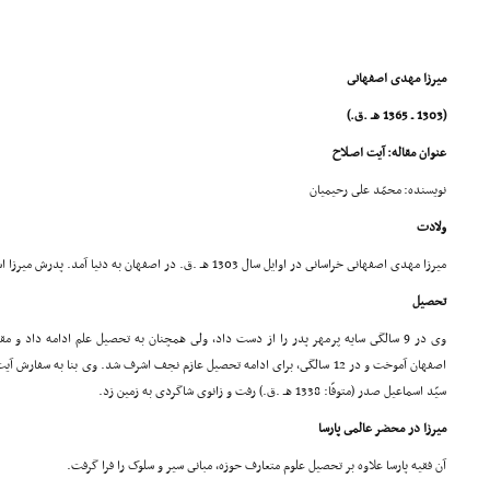
میرزا مهدى اصفهانى
(1303 ـ 1365 هـ .ق.)
عنوان مقاله: آیت اصـلاح
نویسنده: محمّد على رحیمیان
ولادت
میرزا مهدى اصفهانى خراسانى در اوایل سال 1303 هـ .ق. در اصفهان به دنیا آمد. پدرش میرزا اسماعیل اصفهانى از نیکان اصفهان بود.
تحصیل
وى در 9 سالگى سایه پرمهر پدر را از دست داد، ولى همچنان به تحصیل علم ادامه داد و م
اصفهان آموخت و در 12 سالگى، براى ادامه تحصیل عازم نجف اشرف شد. وى بنا به سفار
سیّد اسماعیل صدر (متوفّا: 1338 هـ .ق.) رفت و زانوى شاگردى به زمین زد.
میرزا در محضر عالمى پارسا
آن فقیه پارسا علاوه بر تحصیل علوم متعارف حوزه، مبانى سیر و سلوک را فرا گرفت.