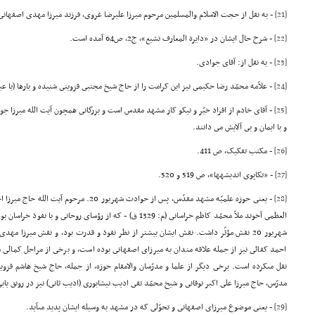
[21]
- به نقل از حجت الاسلام والمسلمین مرحوم میرزا علیرضا غروى، فرزند میرزا مهدى اصفهانى
[22]
- شرح حال ایشان در «دایرة المعارف تشیع»، ج2، ص64 آمده است.
[23]
- به نقل از: آقاى جوادى.
[24]
- علاّمه محمّد رضا حکیمى نیز این کرامت را از حاج شیخ مجتبى قزوینى شنیده و بارها (با ع
[25]
- آقاى خادم از افراد خیّر و نیکو کار مشهد مقدس است و بزرگانى همچون آیت الله میرزا جواد 
و با ایمان و بى آلایش مى دانند.
[26]
- مکتب تفکیک، ص 411.
[27]
- «تکاپوى اندیشهها»، ص 519 و 520.
[28]
العظمى آخوند ملاّ محمّد کاظم خراسانى (م: 1329 ق) - که از رؤساى روح
شهریور 20 نقش مؤثّر داشت. نقش ایشان بیشتر از نظر نفوذ و قدرت بود، و نقش میرزا مه
احمد کفائى نیز از جمله علاقه مندان به میرزاى اصفهانى بوده است، و برخى از مراحل کمالى م
نقل مىکرده است. برخى دیگر از علما و مدرّسان والامقام حوزه، از جمله، حاج شیخ هاشم قزو
مدرّس، حاج میرزا على اکبر نوقانى و شیخ محمّد تقى ادیب نیشابورى (ادیب ثانى) نیز در رونق ی
[29]
- یعنى موضوع میرزاى اصفهانى و تحوّلى که در مشهد به وسیله ایشان پدید مىآید.