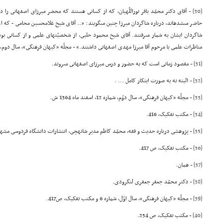
[30]
- آقاى دکتر محمّد باقر نوراللّهیان، که از کسانى هستند که محضر میرزاى اصفهانى را 
حاضر مىشدهاند، درباره شاگردان میرزا چنین مىگویند: «.. آقاى شیخ غلامحسین محامى - که از
مناظرات علمى با مرحوم آقا میرزا مهدى اصفهانى داشتند.» - مجلّه «کیهان فرهنگى»، سال دوم، شماره 12، اسفند ماه
[31]
- مقصود زمانى است که به حضور و درس میرزاى اصفهانى مىروند.
[32]
- البته نه به صورت ابتکار کامل ... .
[33]
- مجلّه «کیهان فرهنگى»، سال دوّم، شماره 12، اسفند ماه 1364 ش.
[34]
- مکتب تفکیک، 416.
[35]
- پژوهشى درباره حدیث و فقه، محمّد کاظم مدیر شانهچى، انتشارات دانشگاه فردوسى مشهد، 1380، ص12 ـ 
[36]
- مکتب تفکیک، ص 417.
[37]
- همان.
[38]
- دکتر محمّد جعفر جعفرى لنگرودى.
[39]
- مجلّه «کیهان فرهنگى»، سال اوّل، شماره 6 و مکتب تفکیک، ص417.
[40]
- مکتب تفکیک، ص 234.