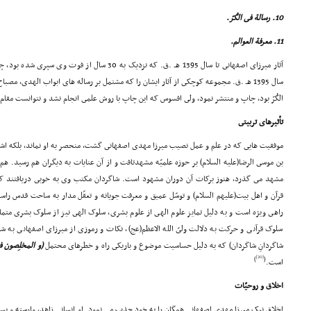
10. رسالة فى الکُرّ.
11. معرفة العوالم.
آثار میرزاى اصفهانى تا سال 1395 هـ .ق. که نزدیک به 30 
سال 1395 هـ .ق. مجموعه کوچکى از آثار ایشان را که مشتمل بر رساله هاى ابواب الهدى، مصبا
الکُرّ بود، چاپ و منتشر نمود، ولى افسوس که این چاپ با روش علمى انجام نشد و نتوانست مقام
تأثیرهاى تربیتى
موفقیت هایى که در علم و عمل نصیب میرزا مهدى اصفهانى گشت، منحصر به او نماند، بلکه اشعه
مشهد مى گذرد، هنوز برکات آن دوران مشهود است. شاگردان مکتب وى به خوبى دریافتند ک
قرآن و اهل بیت(علیهم السلام) و توسّل عمیق و معرفت جویانه و تعقّل مدار به ساحت قدس راسخ
راهى ویژه است و به دلیل تمایز علوم الهى از علوم بشرى، سلوک الهى نیز از سلوک بشرى متما
سلوک قرآنى و حرکت به دلالت ولىّ الله الاعظم(عج)، نکات و رموزى از میرزاى اصفهانى به ش
شاگردانِ شاگردان) که به دلیل حساسیت موضوع و باریکى راه و خطرهاى محتمل
(و المخلِصون 
[20]
)
(
است.
اخلاق و روحیّات
اخلاقِ نیک میرزا مهدى اصفهانى همگان را به خود جذب مى نمود. او انسانى زاهد، وارسته و بسی