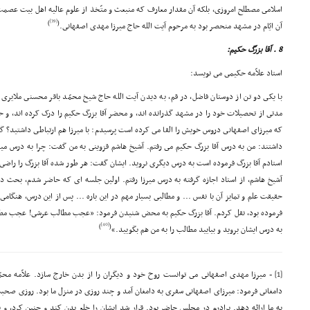
اسلامى مصطلح امروزى، بلکه آن مقدار معارف که منبعث و متّخذ از علوم عالیه اهل بیت عصمت
[39]
)
(
آن ایّام در مشهد منحصر بود به مرحوم آیت الله حاج میرزا مهدى اصفهانى.
8 . آقا بزرگ حکیم:
استاد علاّمه حکیمى مى نویسد:
با یکى دو تن از دوستان فاضل، در قم، به دیدن آیت الله حاج شیخ محمّد باقر محسنى ملایر
مدتى از تحصیلات خود را در مشهد گذرانده اند، و محضر آقا بزرگ حکیم را درک کرده اند، و 
که میرزاى اصفهانى دروس خویش را القا مى کرده است پرسیدم: با میرزا هم ارتباطى داشتید؟ گف
داشتند: من به درس آقا بزرگ حکیم مى رفتم. آشیخ هاشم قزوینى به من گفت: چرا به درس میرزا 
استادم آقا بزرگ فرموده است به درس دیگرى نروید. ایشان گفت: هر طور شده آقا بزرگ را راضى کن
آشیخ هاشم، از استاد اجازه گرفته به درس میرزا رفتم. اولین جلسه اى که حاضر شدم، بحث د
حقیقت علم و تمایز آن با نفس ... و مطالبى بسیار مهم در این باره ... پس از این درس، هنگام
فرموده بود، نقل کردم. آقا بزرگ حکیم به محض شنیدن فرمود: «عجب مطالب عرشى! عجب مطال
[40]
)
(
به درس ایشان بروید و بیایید مطالب را به من هم بگویید.»
[1]
- میرزا مهدى اصفهانى مى توانست روح خود و دیگران را از بدن خارج سازد. علاّمه محمّد
دامغانى فرمود: میرزاى اصفهانى سفرى به دامغان آمد و چند روزى در منزل ما بود. روزى صحب
به ما ارائه دهد. برادرم در مجلس حاضر بود. قرار شد ایشان را خلع بدن کند و چنین کرد، و 