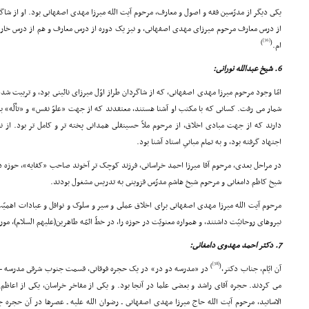
یکى دیگر از مدرّسین فقه و اصول و معارف، مرحوم آیت الله میرزا مهدى اصفهانى بود. او از شاگ
از درس معارف مرحوم میرزاى مهدى اصفهانى، و نیز یک دوره از درس معارف و هم از درس خار
[36]
)
(
ام.
6. شیخ عبدالله نورانى:
امّا وجود مرحوم میرزا مهدى اصفهانى، که از شاگردان طراز اوّل میرزاى نائینى بود، و تربیت 
شمار مى رفت. کسانى که با مکتب او آشنا هستند، معتقدند که از جهت «علوّ نفس» و «تألّه» ب
دارند که از جهت مبادى اخلاق، از مرحوم ملاّ حسینقلى همدانى پخته تر و کامل تر بود. از ن
اجتهاد گرفته بود، و به تمام مبانىِ استاد آشنا بود.
در مراحل بعدى، مرحوم آقا میرزا احمد خراسانى، فرزند کوچک تر آخوند صاحب «کفایه»، حوزه
شیخ کاظم دامغانى و مرحوم شیخ هاشم مدرّس قزوینى به تدریس مشغول بودند.
مرحوم آیت الله میرزا مهدى اصفهانى براى اخلاق عملى و سیر و سلوک و نوافل و عبادات اهمیّت ف
نیروهاى روحانیّت داشتند، و همواره معنویّت در حوزه را، در خطّ ائمّه طاهرین(علیهم السلام)، مور
7. دکتر احمد مهدوى دامغانى:
[38]
)
(
آن ایّام، جناب دکتر،
در «مدرسه دو در» در یک حجره فوقانى، قسمت جنوب شرقى مدرسه - که 
مى کردند. حجره آقاى راشد و بعضى علما در آنجا بود. و یکى از مفاخر خراسان، یکى از اعاظم حوز
الاساتید، مرحوم آیت الله حاج میرزا مهدى اصفهانى ـ رضوان الله علیه ـ عصرها در آن حجره