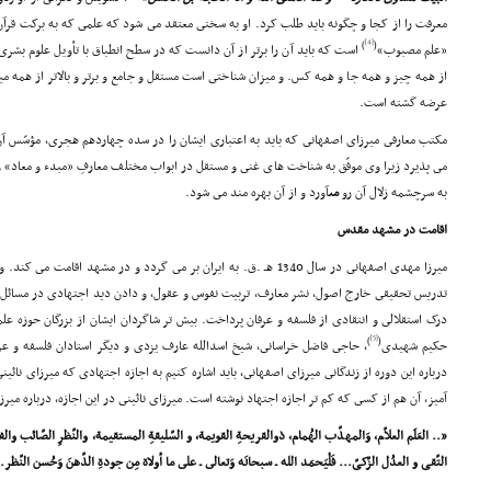
معرفت را از کجا و چگونه باید طلب کرد. او به سختى معتقد مى شود که علمى که به برکت قرآن
[4]
)
(
«علم مصبوب»
است که باید آن را برتر از آن دانست که در سطح انطباق با تأویل علوم بشرى 
از همه چیز و همه جا و همه کس. و میزان شناختى است مستقل و جامع و برتر و بالاتر از همه می
عرضه گشته است.
مکتب معارفى میرزاى اصفهانى که باید به اعتبارى ایشان را در سده چهاردهم هجرى، مؤسّس آن
مى پذیرد زیرا وى موفّق به شناخت هاى غنى و مستقل در ابواب مختلف معارفِ «مبدء و معاد» 
به سرچشمه زلال آن رو
مى
آورد و از آن بهره مند مى شود.
اقامت در مشهد مقدس
تدریس تحقیقى خارج اصول، نشر معارف، تربیت نفوس و عقول، و دادن دید اجتهادى در مسائل ع
درک استقلالى و انتقادى از فلسفه و عرفان پرداخت. بیش تر شاگردان ایشان از بزرگان حوزه علم
[5]
)
(
حکیم شهیدى
، حاجى فاضل خراسانى، شیخ اسدالله عارف یزدى و دیگر استادان فلسفه و ع
درباره این دوره از زندگانى میرزاى اصفهانى، باید اشاره کنیم به اجازه اجتهادى که میرزاى نائی
آمیز، آن هم از کسى که کم تر اجازه اجتهاد نوشته است. میرزاى نائینى در این اجازه، درباره میرزاى اصفهانى که 35 سا
«.. العَلَم العلاّم، وَالمهذّب الهُمام، ذوالقریحةِ القویمة، و السّلیقةِ المستقیمة، والنّظرِ الصّائب والفکر
التّقی و العدُل الزّکیّ... فَلْیَحمَد الله ـ سبحانَه وَتعالى ـ على ما أولاة مِن جودةِ الذّهنَ وَحُسن النّظر.