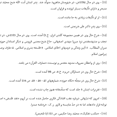
[11]
- وى در سال 1294ش، در شهرستان شاهرود متولّد شد. پدر ایشان آیت الله شیخ 
متبحر و داراى تألیفات بسیار ارزنده و فراوان است.
[12]
- از او تألیفات زیادى به جا مانده است.
[13]
- وى پدرِ دکتر على شریعتى است.
[14]
- شرح حال وى در همی
پیرامون اسلام.
[15]
- وى از واعظان معروف مشهد مقدس و نویسنده «معارف القرآن» مى باشد.
[16]
- شرح حال وى در «ستارگان حرم»، ج 6، ص 99 آمده است.
[17]
- شرح حال وى در مجلّه «نگاه حوزه»، شمارههاى 47 - 46 - 45، ص 126 آمده است.
[18]
- تقریرات ایشان 5 جلد است که متأسفانه هنوز چاپ نشده است.
[19]
- امروز که تنبّهاتى درباره عقب افتادگى فکرى حاصل شده است، بر لزوم «نقد فلسفى» اصرا
توجّه قرار دادهاند اما نه در حدّ شایسته و لازم. ر.ک: خردنامه صدرا.
[20]
- «مکتب تفکیک»، محمّد رضا حکیمى، ص 212 (با تلخیص).