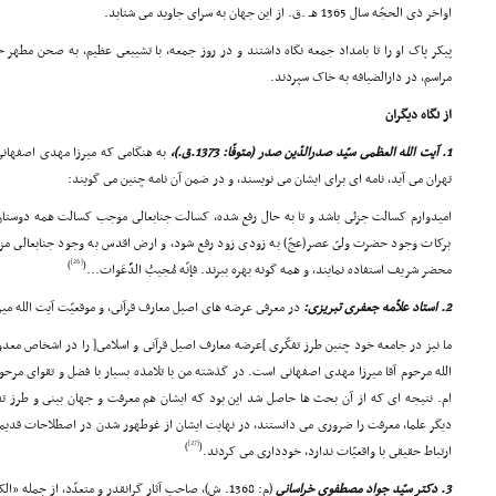
اواخر ذى الحجّه سال 1365 هـ .ق. از این جهان به سراى جاوید مى شتابد.
پیکر پاک او را تا بامداد جمعه نگاه داشتند و در روز جمعه، با تشییعى عظیم، به صحن مطهر 
مراسم، در دارالضیافه به خاک سپردند.
از نگاه دیگران
1. آیت الله العظمى سیّد صدرالدّین صدر (متوفّا: 1373.ق.)،
به هنگامى که میرزا مهدى اصفهانى 
تهران مى آید، نامه اى براى ایشان مى نویسند، و در ضمن آن نامه چنین مى گویند:
امیدوارم کسالت جزئى باشد و تا به حال رفع شده، کسالت جنابعالى موجب کسالت همه دوستان
برکات وجود حضرت ولىّ عصر(عجّ) به زودى زود رفع شود، و ارض اقدس به وجود جنابعالى مزیّ
[26]
)
(
محضر شریف استفاده نمایند، و همه گونه بهره ببرند. فإنّه مُجیبُ الدَّعَوات...
2. استاد علاّمه جعفرى تبریزى:
در معرفى عرضه هاى اصیل معارف قرآنى، و موقعیّت آیت الله می
ما نیز در جامعه خود چنین طرز تفکّرى ]عرضه معارف اصیل قرآنى و اسلامى[ را در اشخاص معدو
الله مرحوم آقا میرزا مهدى اصفهانى است. در گذشته من با تلامذه بسیار با فضل و تقواى مرح
ام. نتیجه اى که از آن بحث ها حاصل شد این بود که ایشان هم معرفت و جهان بینى و طرز تفکّر
دیگر علما، معرفت را ضرورى مى دانستند، در نهایت ایشان از غوطهور شدن در اصطلاحات قدیمى
[27]
)
(
ارتباط حقیقى با واقعیّات ندارد، خوددارى مى کردند.
3. دکتر سیّد جواد مصطفوى خراسانى
(م: 1368. ش)، صاحب آثار گرانقدر و متعدّد، از جمله «