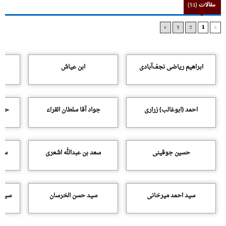
مقالات
(51)
»
3
2
1
«
ابراهیم ریاضی نجف‌آبادی
ابن عیاش
احمد (ابوغالب) زراری
جواد آقا سلطان القراء
حبیب
حسین جوقینی
سعد بن عبدالله اشعری
سید
سید احمد میرخانی
سید حسن الخرسان
سید 