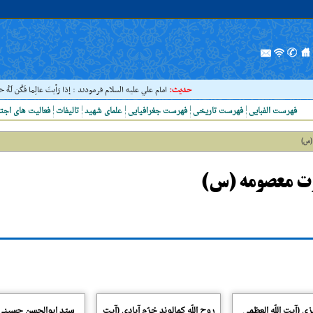
حدیث:
امام علي عليه السلام فرمودند : إذا رَأيتَ عالِما فَکُن لَهُ خ
فهرست الفبایی
فهرست تاریخی
فهرست جغرافیایی
علمای شهید
تالیفات
فعالیت های اجت
(س)
ت معصومه (س)
ی (آیت اللّه العظمی
روح اللّه کمالوند خرّم آبادی (آیت
سیّد ابوالحسن حسینی