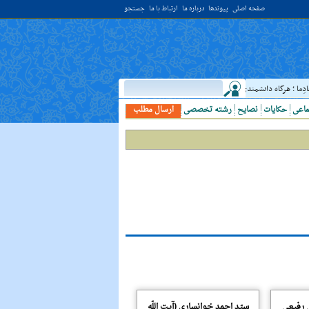
صفحه اصلی
پیوندها
درباره ما
ارتباط با ما
جستجو
ادِما ؛ هرگاه دانشمندى ديدى، به او خدمت کن. ( غررالحکم ح ۴۰۴۴ )
حدیث:
امام علي (علي
ماعی
حکایات
نصایح
رشته تخصصی
ارسال مطلب
 رفیعی
سیّد احمد خوانساری (آیت اللّه