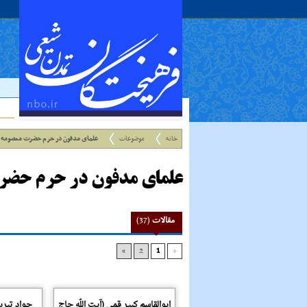
خانه
موضوعات
علمای مدفون در حرم حضرت معصومه 
علمای مدفون در حرم حضر
مقالات
(37)
»
2
1
«
ابوالقاسم کبیر قمی (آیت اللّه حاج
جواد تبریز